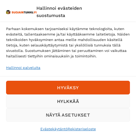
Hallinnoi evästeiden
suostumusta
Parhaan kokemuksen tarjoamiseksi käytämme teknologioita, kuten
evästeitä, tallentaaksemme ja/tai käyttääksemme laitetietoja. Näiden
tekniikoiden hyväksyminen antaa meille mahdollisuuden käsitellä
tietoja, kuten selauskäyttäytymistä tai yksilöllisiä tunnuksia tällä
Toimitustavat
sivustolla. Suostumuksen jättäminen tai peruuttaminen voi vaikuttaa
Posti
haitallisesti tiettyihin ominaisuuksiin ja toimintoihin.
Matkahuolto
Hallinnoi palveluita
Postnord
HYVÄKSY
Tilaa uutiskirje ja saat erikoisalennuksia
HYLKKÄÄ
sähköpostiisi
NÄYTÄ ASETUKSET
Evästekäytäntö
Rekisteriseloste