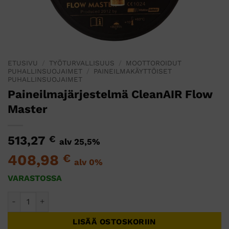
ETUSIVU
/
TYÖTURVALLISUUS
/
MOOTTOROIDUT
PUHALLINSUOJAIMET
/
PAINEILMAKÄYTTÖISET
PUHALLINSUOJAIMET
Paineilmajärjestelmä CleanAIR Flow
Master
513,27
€
alv 25,5%
408,98
€
alv 0%
VARASTOSSA
Paineilmajärjestelmä CleanAIR Flow Master määrä
LISÄÄ OSTOSKORIIN