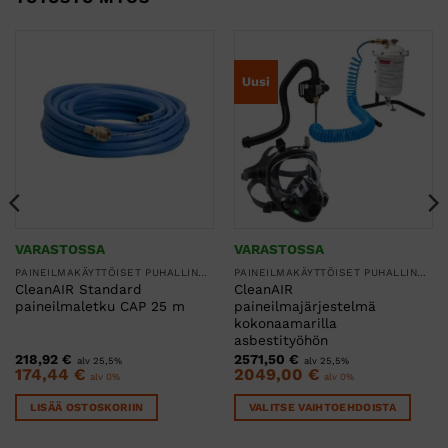
Uusi
VARASTOSSA
VARASTOSSA
PAINEILMAKÄYTTÖISET PUHALLINSUOJAIMET
PAINEILMAKÄYTTÖISET PUHALLINSUOJAIMET
CleanAIR Standard
CleanAIR
paineilmaletku CAP 25 m
paineilmajärjestelmä
kokonaamarilla
asbestityöhön
218,92
€
2571,50
€
alv 25,5%
alv 25,5%
174,44
€
2049,00
€
alv 0%
alv 0%
LISÄÄ OSTOSKORIIN
VALITSE VAIHTOEHDOISTA
Tällä