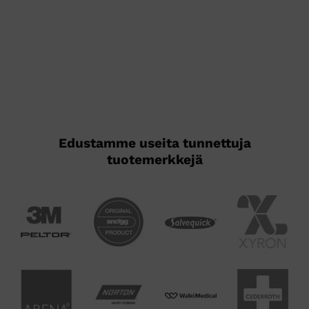
tuotteella
on
useampi
muunnelma.
Voit
tehdä
valinnat
tuotteen
sivulla.
Edustamme useita tunnettuja
tuotemerkkejä