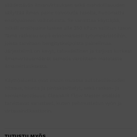
säädettävän ilmanvirtauksen sekä mahdollisuuden
säilyttää ilman paine toivotulla tasolla, huolimatta
ensiöpaineen vaihteluista. Se varoittaa käyttäjää,
mikäli ensiöpaine laskee alle 350 kPa:n sallitun tason.
Tämä ratkaisu sopii erinomaisesti työympäristöihin,
joissa tarvitaan hengityskelpoista paineilmaa.
Järjestelmä on kevyt, taloudellinen ja tarjoaa korkeat
ilmanvirtausmäärät samalla varoittaen matalasta
ilmanvirtauksesta.
Käyttöalueita ovat muun muassa autoteollisuuden
hitsaus, hionta ja pintakäsittelyt, sekä raskas- ja
kemianteollisuus. CleanAIR Flow Master sisältää
tarvittavat varusteet, kuten pehmustetun vyön ja
virtausindikaattorin.
TUTUSTU MYÖS