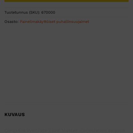
Tuotetunnus (SKU):
670000
Osasto:
Paineilmakäyttöiset puhallinsuojaimet
KUVAUS
CleanAIR Pressure Flow Master -järjestelmä tarjoaa