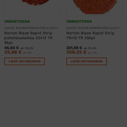
VARASTOSSA
VARASTOSSA
LAIKAT SUORAHIOMAKONEILLE(VINKU)
LAIKAT SUORAHIOMAKONEILLE(VINKU)
Norton Blaze Rapid Strip
Norton Blaze Rapid Strip
puhdistuslaikka 50×13 TR
75×13 TR 25kpl
5kpl
45,03
€
321,59
€
alv 25,5%
alv 25,5%
35,88
€
256,25
€
alv 0%
alv 0%
LISÄÄ OSTOSKORIIN
LISÄÄ OSTOSKORIIN