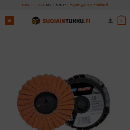
Skip
0400 600 484
ark klo 9-17 |
myynti@suojaintukku.fi
to
content
0