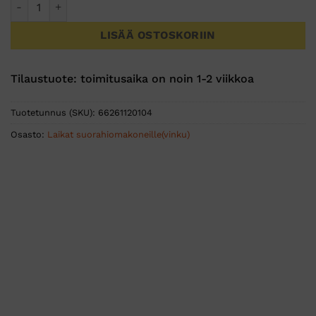
Norton Mini Blaze - Flap Disc 50 mm Roloc 10-pack määrä
LISÄÄ OSTOSKORIIN
Tilaustuote: toimitusaika on noin 1-2 viikkoa
Tuotetunnus (SKU):
66261120104
Osasto:
Laikat suorahiomakoneille(vinku)