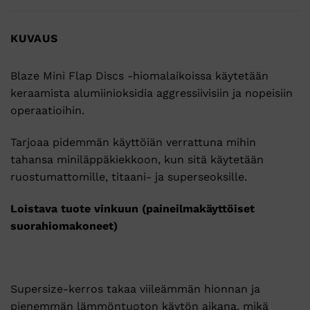
KUVAUS
Blaze Mini Flap Discs -hiomalaikoissa käytetään
keraamista alumiinioksidia aggressiivisiin ja nopeisiin
operaatioihin.
Tarjoaa pidemmän käyttöiän verrattuna mihin
tahansa miniläppäkiekkoon, kun sitä käytetään
ruostumattomille, titaani- ja superseoksille.
Loistava tuote vinkuun (paineilmakäyttöiset
suorahiomakoneet)
Supersize-kerros takaa viileämmän hionnan ja
pienemmän lämmöntuoton käytön aikana, mikä