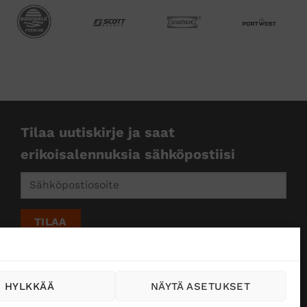
Tilaa uutiskirje ja saat
erikoisalennuksia sähköpostiisi
HYLKKÄÄ
NÄYTÄ ASETUKSET