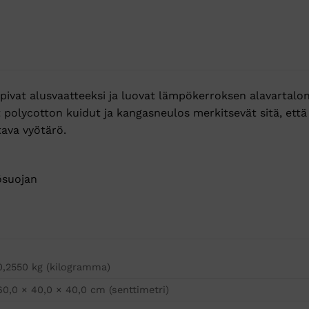
pivat alusvaatteeksi ja luovat lämpökerroksen alavartalon
polycotton kuidut ja kangasneulos merkitsevät sitä, että
tava vyötärö.
ösuojan
0,2550 kg (kilogramma)
60,0 × 40,0 × 40,0 cm (senttimetri)