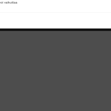
oi vaikuttaa
Toimitustavat
Posti
Matkahuolto
Postnord
TUS
TÖIHIN SUOJAINTUKKUUN?
REKISTERISELOSTE
E
Copyright 2026 ©
Suojaintukku