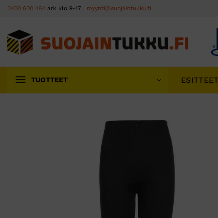
Skip
0400 600 484
ark klo 9-17 |
myynti@suojaintukku.fi
to
content
ESITTEE
TUOTTEET