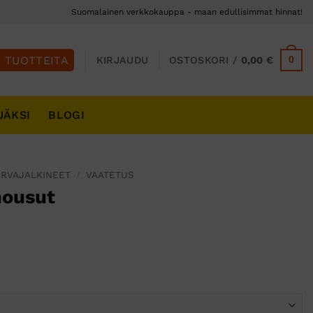
Suomalainen verkkokauppa - maan edullisimmat hinnat!
0
KIRJAUDU
OSTOSKORI /
0,00
€
JÄKSI
BLOGI
URVAJALKINEET
/
VAATETUS
housut