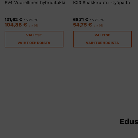
EV4 Vuorellinen hybriditakki
KX3 Shakkiruutu -työpaita
131,62
€
68,71
€
alv 25,5%
alv 25,5%
104,88
€
54,75
€
alv 0%
alv 0%
VALITSE
VALITSE
VAIHTOEHDOISTA
VAIHTOEHDOISTA
Tällä
Tällä
tuotteella
tuotteella
on
on
useampi
useampi
muunnelma.
muunnelma.
Voit
Voit
tehdä
tehdä
valinnat
valinnat
tuotteen
tuotteen
sivulla.
sivulla.
Edus