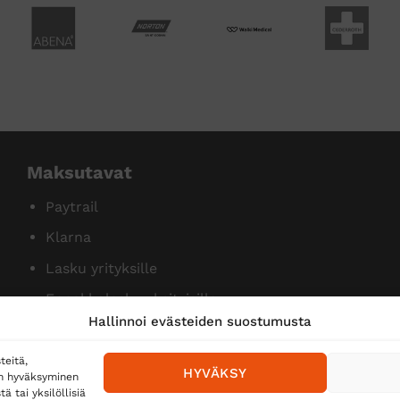
Maksutavat
Paytrail
Klarna
Lasku yrityksille
Ennakkolasku yksityisille
Hallinnoi evästeiden suostumusta
teitä,
HYVÄKSY
en hyväksyminen
 tai yksilöllisiä