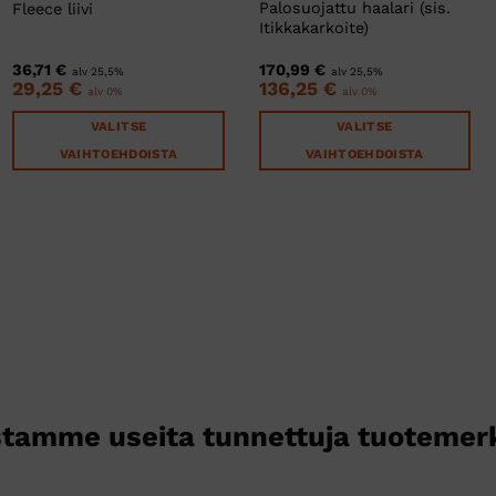
Palosuojattu haalari (sis.
Fleece liivi
Itikkakarkoite)
36,71
€
170,99
€
alv 25,5%
alv 25,5%
29,25
€
136,25
€
alv 0%
alv 0%
VALITSE
VALITSE
VAIHTOEHDOISTA
VAIHTOEHDOISTA
Tällä
Tällä
tuotteella
tuotteella
on
on
useampi
useampi
muunnelma.
muunnelma.
Voit
Voit
tehdä
tehdä
valinnat
valinnat
tuotteen
tuotteen
sivulla.
sivulla.
tamme useita tunnettuja tuotemer