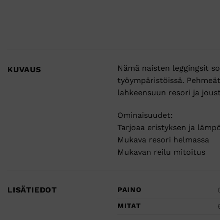
Nämä naisten leggingsit so
KUVAUS
työympäristöissä. Pehmeät 
lahkeensuun resori ja jous
Ominaisuudet:
Tarjoaa eristyksen ja lämp
Mukava resori helmassa
Mukavan reilu mitoitus
LISÄTIEDOT
PAINO
MITAT