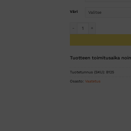
Väri
Naisten lämpöhousut määrä
Tuotteen toimitusaika noin
Tuotetunnus (SKU):
B125
Osasto:
Vaatetus