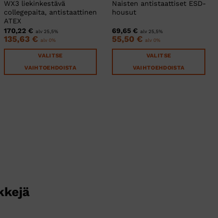
WX3 liekinkestävä
Naisten antistaattiset ESD-
collegepaita, antistaattinen
housut
ATEX
170,22
€
69,65
€
alv 25,5%
alv 25,5%
135,63
€
55,50
€
alv 0%
alv 0%
VALITSE
VALITSE
VAIHTOEHDOISTA
VAIHTOEHDOISTA
Tällä
Tällä
tuotteella
tuotteella
on
on
useampi
useampi
muunnelma.
muunnelma.
Voit
Voit
tehdä
tehdä
valinnat
valinnat
tuotteen
tuotteen
sivulla.
sivulla.
kkejä