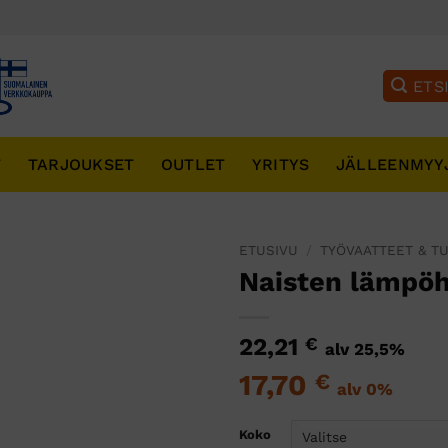
T
TARJOUKSET
OUTLET
YRITYS
JÄLLEENMYY
ETUSIVU
/
TYÖVAATTEET & T
Naisten lämpö
22,21
€
alv 25,5%
17,70
€
alv 0%
Koko