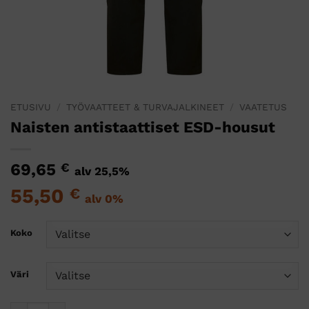
ETUSIVU
/
TYÖVAATTEET & TURVAJALKINEET
/
VAATETUS
Naisten antistaattiset ESD-housut
69,65
€
alv 25,5%
55,50
€
alv 0%
Koko
Väri
Naisten antistaattiset ESD-housut määrä