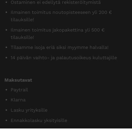
Ostaminen ei edellytä rekisteröitymistä
Ilmainen toimitus noutopisteeseen yli 200 €
tilauksille!
Ilmainen toimitus jakopakettina yli 500 €
tilauksille!
Tilaamme isoja eriä siksi myymme halvalla!
14 päivän vaihto- ja palautusoikeus kuluttajille
Maksutavat
Paytrail
Klarna
Lasku yrityksille
Ennakkolasku yksityisille