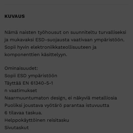
KUVAUS
Nämä naisten työhousut on suunniteltu turvalliseksi
ja mukavaksi ESD-suojausta vaativaan ympäristöön.
Sopii hyvin elektroniikkateollisuuteen ja
komponenttien käsittelyyn.
Ominaisuudet:
Sopii ESD ympäristöön
Täyttää EN 61340-5-1
n vaatimukset
Naarmuuntumaton design, ei näkyviä metalliosia
Puoliksi joustava vyötärö parantaa istuvuutta
6 tilavaa taskua.
Helppokäyttöinen reisitasku
Sivutaskut