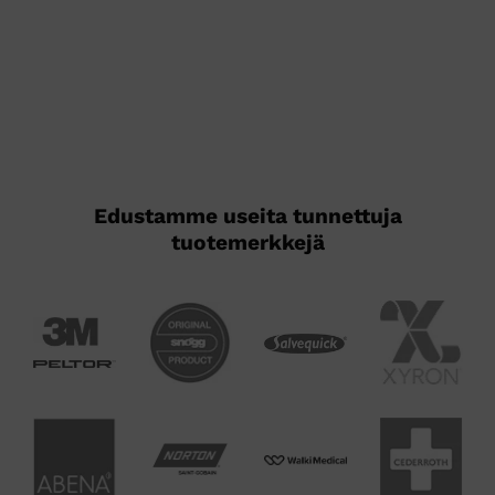
on
on
useampi
useampi
muunnelma.
muunnelma.
Voit
Voit
tehdä
tehdä
valinnat
valinnat
tuotteen
tuotteen
sivulla.
sivulla.
Edustamme useita tunnettuja
tuotemerkkejä