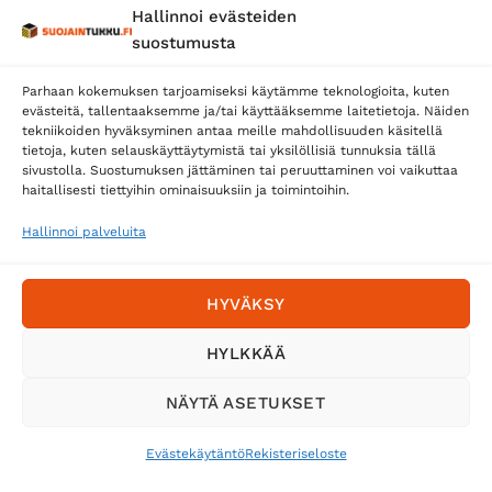
Hallinnoi evästeiden
suostumusta
Parhaan kokemuksen tarjoamiseksi käytämme teknologioita, kuten
evästeitä, tallentaaksemme ja/tai käyttääksemme laitetietoja. Näiden
tekniikoiden hyväksyminen antaa meille mahdollisuuden käsitellä
tietoja, kuten selauskäyttäytymistä tai yksilöllisiä tunnuksia tällä
Toimitustavat
sivustolla. Suostumuksen jättäminen tai peruuttaminen voi vaikuttaa
Posti
haitallisesti tiettyihin ominaisuuksiin ja toimintoihin.
Matkahuolto
Hallinnoi palveluita
Postnord
HYVÄKSY
Tilaa uutiskirje ja saat erikoisalennuksia
HYLKKÄÄ
sähköpostiisi
NÄYTÄ ASETUKSET
Evästekäytäntö
Rekisteriseloste