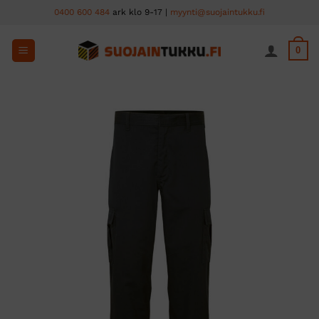
Skip
0400 600 484
ark klo 9-17 |
myynti@suojaintukku.fi
to
content
0