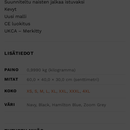
Suunniteltu naisten jalkaa istuvaksi
Kevyt
Uusi malli
CE luokitus
UKCA – Merkitty
LISÄTIEDOT
PAINO
0,9990 kg (kilogramma)
MITAT
60,0 × 40,0 × 30,0 cm (senttimetri)
KOKO
XS
,
S
,
M
,
L
,
XL
,
XXL
,
XXXL
,
4XL
VÄRI
Navy, Black, Hamilton Blue, Zoom Grey