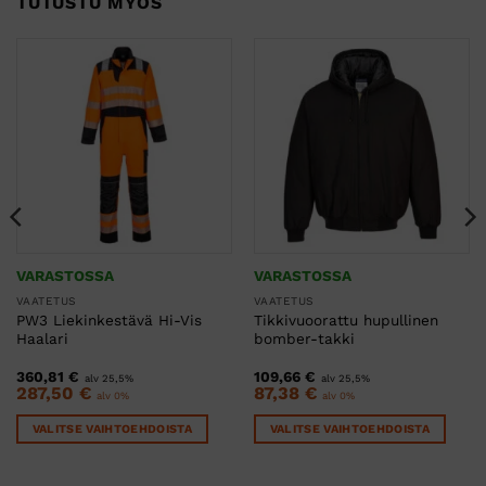
TUTUSTU MYÖS
VARASTOSSA
VARASTOSSA
VAATETUS
VAATETUS
PW3 Liekinkestävä Hi-Vis
Tikkivuoorattu hupullinen
Haalari
bomber-takki
360,81
€
109,66
€
alv 25,5%
alv 25,5%
287,50
€
87,38
€
alv 0%
alv 0%
VALITSE VAIHTOEHDOISTA
VALITSE VAIHTOEHDOISTA
Tällä
Tällä
tuotteella
tuotteella