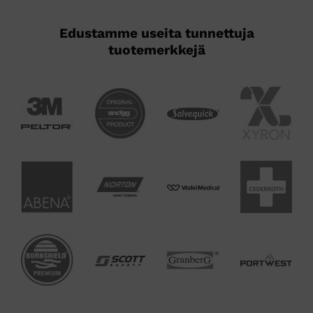
sivulla.
sivulla.
Edustamme useita tunnettuja
tuotemerkkejä