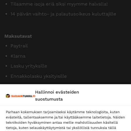
Tilaamme isoja eriä siksi myymme halvalla!
14 päivän vaihto- ja palautusoikeus kuluttajille
Maksutavat
Paytrail
Klarna
Lasku yrityksille
Ennakkolasku yksityisille
Hallinnoi evästeiden
suostumusta
Parhaan kokemuksen tarjoamiseksi käytämme teknologioita, kuten
evästeitä, tallentaaksemme ja/tai käyttääksemme laitetietoja. Näiden
tekniikoiden hyväksyminen antaa meille mahdollisuuden käsitellä
tietoja, kuten selauskäyttäytymistä tai yksilöllisiä tunnuksia tällä
Toimitustavat