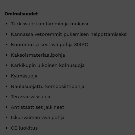
Ominaisuudet
Turkisvuori on lämmin ja mukava.
Kannassa vetoremmit pukemisen helpottamiseksi
Kuummutta kestävä pohja 300ºC
Kaksoismateriaalipohja
Kärkikupin ulkoinen kolhusuoja
Kylmäsuoja
Naulasuojattu komposiittipohja
Teräsvarvassuoja
Antistaattiset jalkineet
Iskunvaimentava pohja.
CE luokitus