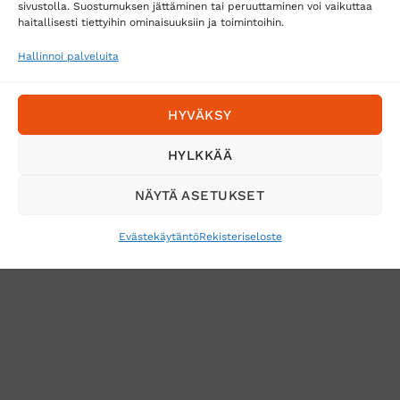
sivustolla. Suostumuksen jättäminen tai peruuttaminen voi vaikuttaa
Posti
haitallisesti tiettyihin ominaisuuksiin ja toimintoihin.
Matkahuolto
Hallinnoi palveluita
Postnord
HYVÄKSY
Tilaa uutiskirje ja saat erikoisalennuksia
HYLKKÄÄ
sähköpostiisi
NÄYTÄ ASETUKSET
Evästekäytäntö
Rekisteriseloste