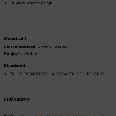
Liukastumaton pohja
Materiaalit
Pintamateriaali:
Action Leather
Pohja:
PU/Rubber
Standardit
EN ISO 20345:2022 +A1:2024 S3L SC HRO CI SR
LISÄTIEDOT
KOKO
35
,
36
,
37
,
38
,
39
,
40
,
41
,
42
,
43
,
44
,
45
,
46
,
47