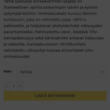
Tämä laadukas korkeavartinen saapas on
oli:
on:
ihanteellinen valinta ankarimpiin talviin ja kylmiin
77,00 €.
65,00 €.
työympäristöihin. Ominaisuuksiin kuuluu lämmin
turkisvuori, joka on mitoitettu jopa -30ºC:n
pakkaselle, ja heijastavat yksityiskohdat näkyvyyden
parantamiseksi. Pehmustettu varsi , kestävä TPU-
kantapääsuojus sekä kärkivahvike antavat lisäsuojaa
ja vakautta. Karkeakuvioinen nitriilikumista
valmistettu ulkopohja tarjoaa erinomaiset pito-
ominaisuudet
Koko
Nahkapintainen korkeavartinen talviturvasaapas S3L SC HRO
LISÄÄ OSTOSKORIIN