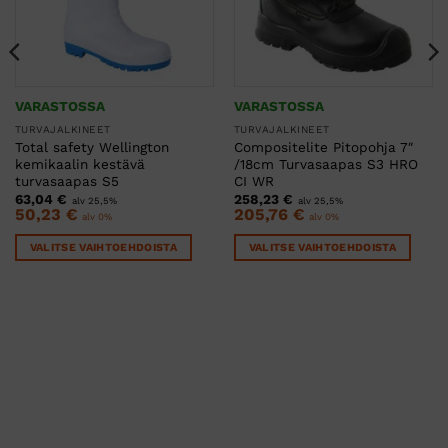
VARASTOSSA
VARASTOSSA
TURVAJALKINEET
TURVAJALKINEET
Total safety Wellington
Compositelite Pitopohja 7″
kemikaalin kestävä
/18cm Turvasaapas S3 HRO
turvasaapas S5
CI WR
63,04
€
258,23
€
alv 25,5%
alv 25,5%
50,23
€
205,76
€
alv 0%
alv 0%
VALITSE VAIHTOEHDOISTA
VALITSE VAIHTOEHDOISTA
Tällä
Tällä
tuotteella
tuotteella
on
on
useampi
useampi
muunnelma.
muunnelma.
Voit
Voit
tehdä
tehdä
valinnat
valinnat
tuotteen
tuotteen