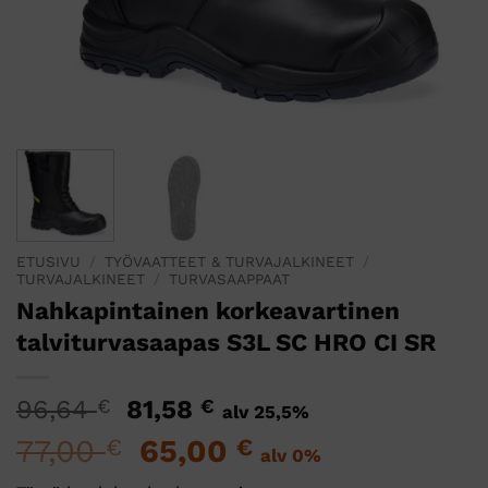
ETUSIVU
/
TYÖVAATTEET & TURVAJALKINEET
/
TURVAJALKINEET
/
TURVASAAPPAAT
Nahkapintainen korkeavartinen
talviturvasaapas S3L SC HRO CI SR
Alkuperäinen
Nykyinen
96,64
€
81,58
€
alv 25,5%
hinta
hinta
77,00
Alkuperäinen
65,00
Nykyinen
€
€
alv 0%
oli:
on:
hinta
hinta
96,64 €.
81,58 €.