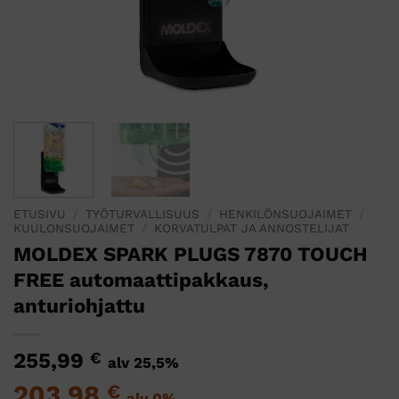
ETUSIVU
/
TYÖTURVALLISUUS
/
HENKILÖNSUOJAIMET
/
KUULONSUOJAIMET
/
KORVATULPAT JA ANNOSTELIJAT
MOLDEX SPARK PLUGS 7870 TOUCH
FREE automaattipakkaus,
anturiohjattu
255,99
€
alv 25,5%
203,98
€
alv 0%