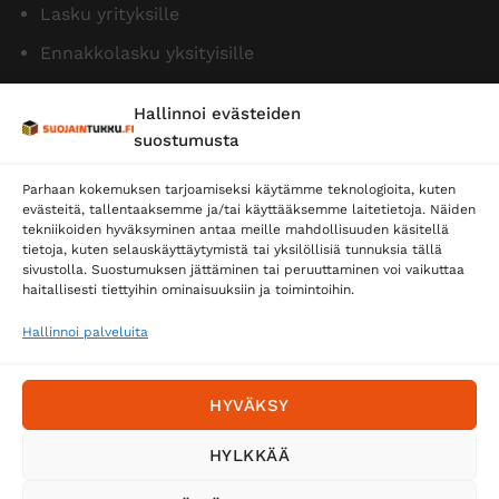
Lasku yrityksille
Ennakkolasku yksityisille
Hallinnoi evästeiden
suostumusta
Parhaan kokemuksen tarjoamiseksi käytämme teknologioita, kuten
evästeitä, tallentaaksemme ja/tai käyttääksemme laitetietoja. Näiden
tekniikoiden hyväksyminen antaa meille mahdollisuuden käsitellä
tietoja, kuten selauskäyttäytymistä tai yksilöllisiä tunnuksia tällä
Toimitustavat
sivustolla. Suostumuksen jättäminen tai peruuttaminen voi vaikuttaa
haitallisesti tiettyihin ominaisuuksiin ja toimintoihin.
Posti
Matkahuolto
Hallinnoi palveluita
Postnord
HYVÄKSY
Tilaa uutiskirje ja saat erikoisalennuksia
HYLKKÄÄ
sähköpostiisi