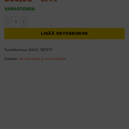
VARASTOSSA
MOLDEX SPARK PLUGS 7870 TOUCH FREE automaattipakkaus,
LISÄÄ OSTOSKORIIN
Tuotetunnus (SKU):
7870TF
Osasto:
Korvatulpat ja annostelijat