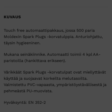
KUVAUS
Touch free automaattipakkaus, jossa 500 paria
Moldexin Spark Plugs -korvatulppia. Anturiohjattu,
täysin hygieeninen.
Mukana seinäkiinnike. Automaatti toimii 4 kpl AA-
paristoilla (hankittava erikseen).
Värikkäät Spark Plugs -korvatulpat ovat miellyttävät
käyttää ja suojaavat korkeilta melutasoilta.
Valmistettu PVC-vapaasta, ympäristöystävällisestä ja
pehmeästä PU-muovista.
Hyväksyntä: EN 352-2