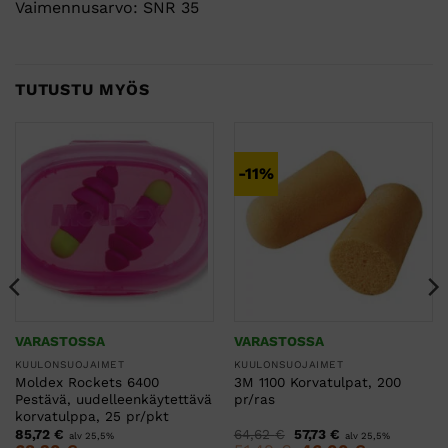
Vaimennusarvo: SNR 35
TUTUSTU MYÖS
-11%
VARASTOSSA
VARASTOSSA
KUULONSUOJAIMET
KUULONSUOJAIMET
Moldex Rockets 6400
3M 1100 Korvatulpat, 200
Pestävä, uudelleenkäytettävä
pr/ras
korvatulppa, 25 pr/pkt
Alkuperäinen
Nykyinen
85,72
€
64,62
€
57,73
€
alv 25,5%
alv 25,5%
hinta
hinta
Alkuperäinen
Nykyinen