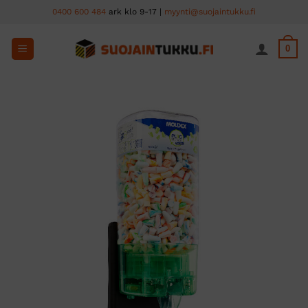
Skip
0400 600 484
ark klo 9-17 |
myynti@suojaintukku.fi
to
content
0