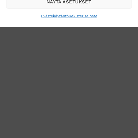
NÄYTÄ ASETUKSET
Evästekäytäntö
Rekisteriseloste
VERKKOKAUPAN TOIMITUSEHDOT
TUOTEPALAUTUS
TÖIHIN SUOJAINTUKKUUN?
REKISTERISELOSTE
EVÄSTEKÄYTÄNTÖ (EU)
MUUTA EVÄSTEASETUKSIA
Copyright 2026 ©
Suojaintukku