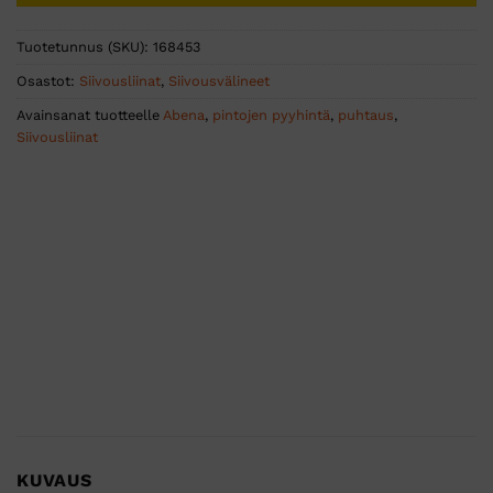
Tuotetunnus (SKU):
168453
Osastot:
Siivousliinat
,
Siivousvälineet
Avainsanat tuotteelle
Abena
,
pintojen pyyhintä
,
puhtaus
,
Siivousliinat
KUVAUS