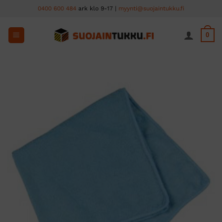
Skip
0400 600 484
ark klo 9-17 |
myynti@suojaintukku.fi
to
content
0