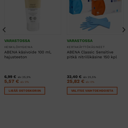
VARASTOSSA
VARASTOSSA
HENKILÖHYGIENIA
KERTAKÄYTTÖKÄSINEET
ABENA käsivoide 100 ml,
ABENA Classic Sensitive
hajusteeton
pitkä nitriilikäsine 150 kpl
6,99
€
32,40
€
alv 25,5%
alv 25,5%
5,57
€
25,82
€
alv 0%
alv 0%
LISÄÄ OSTOSKORIIN
VALITSE VAIHTOEHDOISTA
Tällä
tuotteella
on
useampi
muunnelma.
Voit