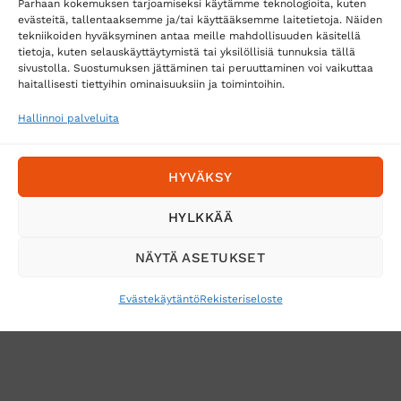
Parhaan kokemuksen tarjoamiseksi käytämme teknologioita, kuten
evästeitä, tallentaaksemme ja/tai käyttääksemme laitetietoja. Näiden
tekniikoiden hyväksyminen antaa meille mahdollisuuden käsitellä
tietoja, kuten selauskäyttäytymistä tai yksilöllisiä tunnuksia tällä
Toimitustavat
sivustolla. Suostumuksen jättäminen tai peruuttaminen voi vaikuttaa
haitallisesti tiettyihin ominaisuuksiin ja toimintoihin.
Posti
Matkahuolto
Hallinnoi palveluita
Postnord
HYVÄKSY
Tilaa uutiskirje ja saat erikoisalennuksia
HYLKKÄÄ
sähköpostiisi
NÄYTÄ ASETUKSET
Evästekäytäntö
Rekisteriseloste