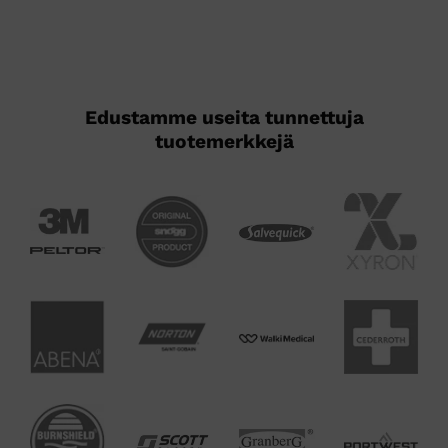
tehdä
valinnat
tuotteen
sivulla.
Edustamme useita tunnettuja
tuotemerkkejä