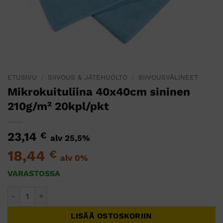
ETUSIVU
/
SIIVOUS & JÄTEHUOLTO
/
SIIVOUSVÄLINEET
Mikrokuituliina 40x40cm sininen
210g/m² 20kpl/pkt
23,14
€
alv 25,5%
18,44
€
alv 0%
VARASTOSSA
Mikrokuituliina 40x40cm sininen 210g/m² 20kpl/pkt määrä
LISÄÄ OSTOSKORIIN