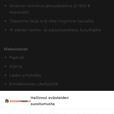
Ilmainen toimitus jakopakettina yli 500 €
tilauksille!
Tilaamme isoja eriä siksi myymme halvalla!
14 päivän vaihto- ja palautusoikeus kuluttajille
Maksutavat
Paytrail
Klarna
Lasku yrityksille
Ennakkolasku yksityisille
Hallinnoi evästeiden
suostumusta