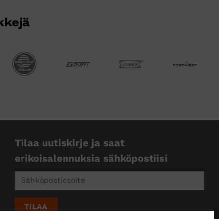
sivulla.
kkejä
Tilaa uutiskirje ja saat
erikoisalennuksia sähköpostiisi