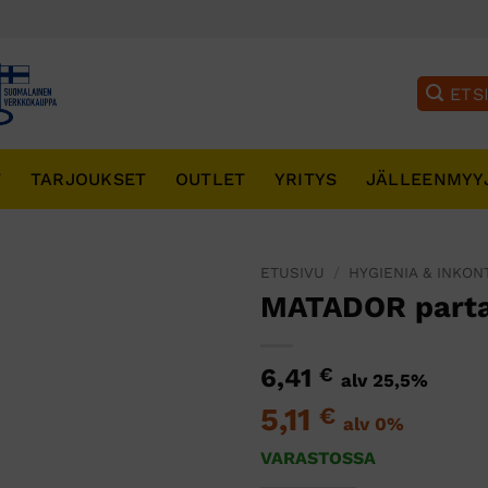
T
TARJOUKSET
OUTLET
YRITYS
JÄLLEENMYY
ETUSIVU
/
HYGIENIA & INKON
MATADOR parta
6,41
€
alv 25,5%
5,11
€
alv 0%
VARASTOSSA