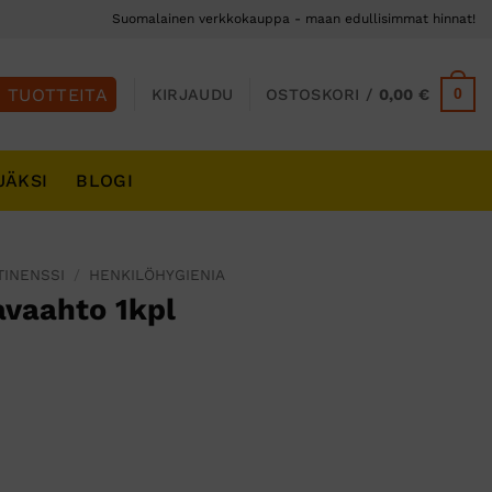
Suomalainen verkkokauppa - maan edullisimmat hinnat!
0
KIRJAUDU
OSTOSKORI /
0,00
€
JÄKSI
BLOGI
TINENSSI
/
HENKILÖHYGIENIA
vaahto 1kpl