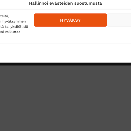
Hallinnoi evästeiden suostumusta
teitä,
HYVÄKSY
en hyväksyminen
 tai yksilöllisiä
oi vaikuttaa
Toimitustavat
Posti
Matkahuolto
Postnord
TUS
TÖIHIN SUOJAINTUKKUUN?
REKISTERISELOSTE
E