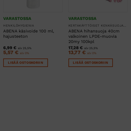
VARASTOSSA
VARASTOSSA
HENKILÖHYGIENIA
KERTAKÄYTTÖISET KENKÄSUOJAT JA HIHASUOJAT
ABENA käsivoide 100 ml,
ABENA hihansuoja 40cm
hajusteeton
valkoinen LPDE-muovia
20my 100kpl
6,99
€
17,28
€
alv 25,5%
alv 25,5%
5,57
€
13,77
€
alv 0%
alv 0%
LISÄÄ OSTOSKORIIN
LISÄÄ OSTOSKORIIN