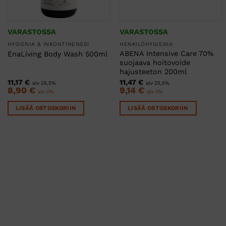
VARASTOSSA
VARASTOSSA
HYGIENIA & INKONTINENSSI
HENKILÖHYGIENIA
ABENA Intensive Care 70%
EnaLiving Body Wash 500ml
suojaava hoitovoide
hajusteeton 200ml
11,17
€
11,47
€
alv 25,5%
alv 25,5%
8,90
€
9,14
€
alv 0%
alv 0%
LISÄÄ OSTOSKORIIN
LISÄÄ OSTOSKORIIN