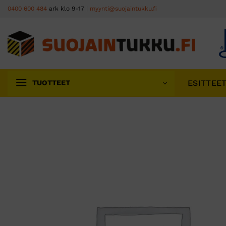
Skip
0400 600 484
ark klo 9-17 |
myynti@suojaintukku.fi
to
content
ESITTEE
TUOTTEET