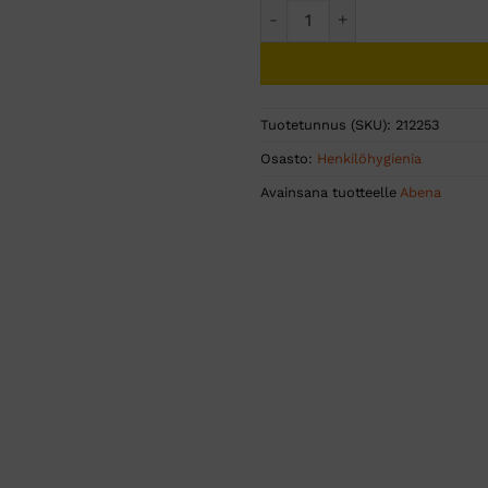
MATADOR partavaahto 1kpl m
Tuotetunnus (SKU):
212253
Osasto:
Henkilöhygienia
Avainsana tuotteelle
Abena