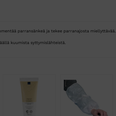
entää parransänkeä ja tekee parranajosta miellyttävää.
äällä kuumista syttymislähteistä.