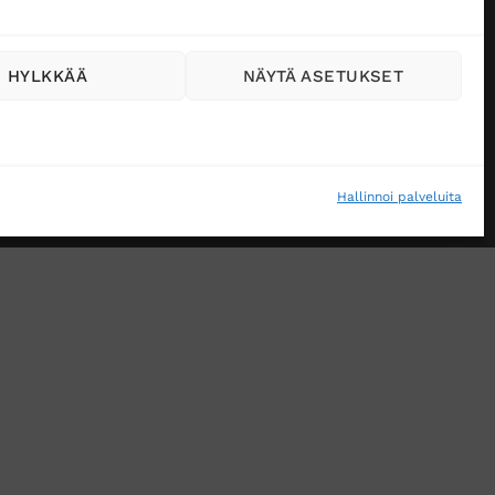
HYLKKÄÄ
NÄYTÄ ASETUKSET
Hallinnoi palveluita
VÄSTEKÄYTÄNTÖ (EU)
MUUTA EVÄSTEASETUKSIA