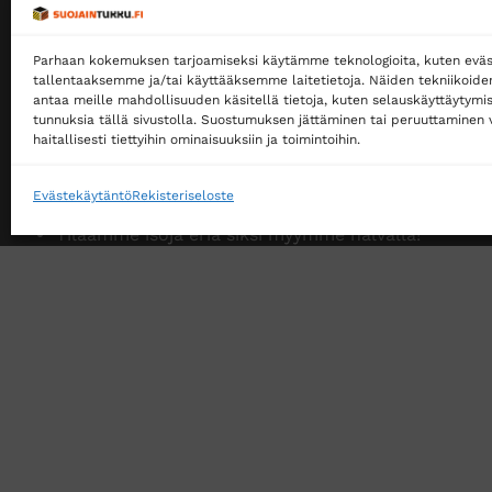
Myymme yksityisille ja yrityksille
Parhaan kokemuksen tarjoamiseksi käytämme teknologioita, kuten eväs
Ostaminen ei edellytä rekisteröitymistä
tallentaaksemme ja/tai käyttääksemme laitetietoja. Näiden tekniikoid
antaa meille mahdollisuuden käsitellä tietoja, kuten selauskäyttäytymistä
Ilmainen toimitus noutopisteeseen yli 200 €
tunnuksia tällä sivustolla. Suostumuksen jättäminen tai peruuttaminen v
tilauksille!
haitallisesti tiettyihin ominaisuuksiin ja toimintoihin.
Ilmainen toimitus jakopakettina yli 500 €
tilauksille!
Evästekäytäntö
Rekisteriseloste
Tilaamme isoja eriä siksi myymme halvalla!
14 päivän vaihto- ja palautusoikeus kuluttajille
VERKKOKAUPAN TOIMITUSEHDOT
TUOTEPALAU