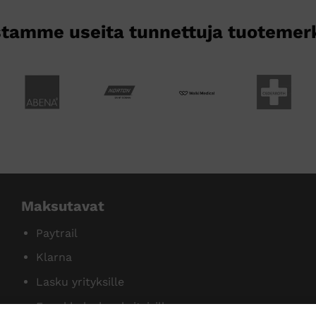
tamme useita tunnettuja tuotemer
Maksutavat
Paytrail
Klarna
Lasku yrityksille
Ennakkolasku yksityisille