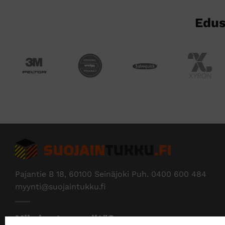
Edus
Pajantie B 18, 60100 Seinäjoki Puh.
0400 600 484
myynti@suojaintukku.fi
Miksi ostaa meiltä?