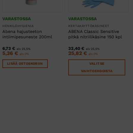
VARASTOSSA
VARASTOSSA
HENKILÖHYGIENIA
KERTAKÄYTTÖKÄSINEET
Abena hajusteeton
ABENA Classic Sensitive
intiimipesuneste 200ml
pitkä nitriilikäsine 150 kpl
6,73
€
32,40
€
alv 25,5%
alv 25,5%
5,36
€
25,82
€
alv 0%
alv 0%
LISÄÄ OSTOSKORIIN
VALITSE
VAIHTOEHDOISTA
Tällä
tuotteella
on
useampi
muunnelma.
Voit
tehdä
valinnat
tuotteen