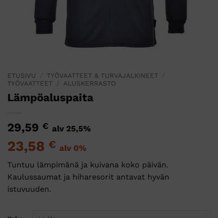
ETUSIVU
/
TYÖVAATTEET & TURVAJALKINEET
/
TYÖVAATTEET
/
ALUSKERRASTO
Lämpöaluspaita
29,59
€
alv 25,5%
23,58
€
alv 0%
Tuntuu lämpimänä ja kuivana koko päivän.
Kaulussaumat ja hiharesorit antavat hyvän
istuvuuden.