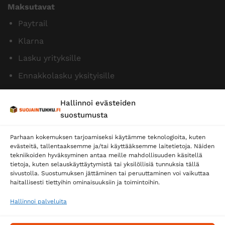
Maksutavat
Paytrail
Klarna
Lasku yrityksille
Ennakkolasku yksityisille
Hallinnoi evästeiden
suostumusta
Parhaan kokemuksen tarjoamiseksi käytämme teknologioita, kuten
evästeitä, tallentaaksemme ja/tai käyttääksemme laitetietoja. Näiden
tekniikoiden hyväksyminen antaa meille mahdollisuuden käsitellä
tietoja, kuten selauskäyttäytymistä tai yksilöllisiä tunnuksia tällä
Toimitustavat
sivustolla. Suostumuksen jättäminen tai peruuttaminen voi vaikuttaa
Posti
haitallisesti tiettyihin ominaisuuksiin ja toimintoihin.
Matkahuolto
Hallinnoi palveluita
Postnord