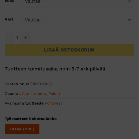
Koko
Väri
Lämpöaluspaita määrä
LISÄÄ OSTOSKORIIN
Tuotteen toimitusaika noin 5-7 arkipäivää
Tuotetunnus (SKU):
B133
Osastot:
Aluskerrasto
,
Paidat
Avainsana tuotteelle
Portwest
Työvaatteet kokotaulukko
LATAA (PDF)