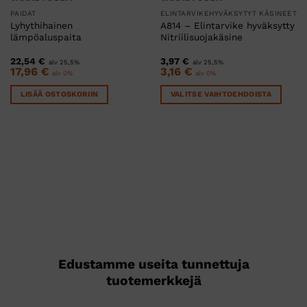
PAIDAT
ELINTARVIKEHYVÄKSYTYT KÄSINEET
Lyhythihainen
A814 – Elintarvike hyväksytty
lämpöaluspaita
Nitriilisuojakäsine
22,54
€
3,97
€
alv 25,5%
alv 25,5%
17,96
€
3,16
€
alv 0%
alv 0%
LISÄÄ OSTOSKORIIN
VALITSE VAIHTOEHDOISTA
Tällä
tuotteella
on
useampi
muunnelma.
Voit
tehdä
valinnat
tuotteen
sivulla.
Edustamme useita tunnettuja
tuotemerkkejä