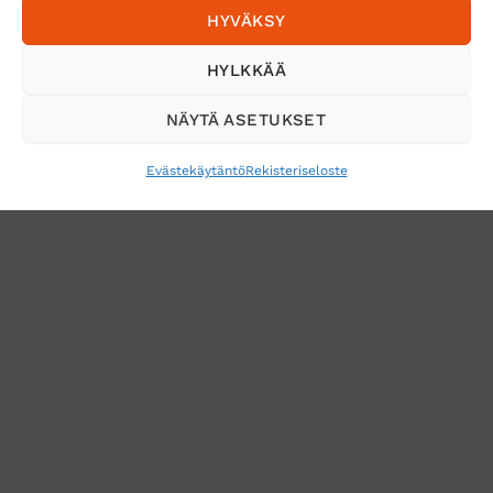
HYVÄKSY
Tilaa uutiskirje ja saat erikoisalennuksia
HYLKKÄÄ
sähköpostiisi
NÄYTÄ ASETUKSET
Evästekäytäntö
Rekisteriseloste
VERKKOKAUPAN TOIMITUSEHDOT
TUOTEPALAUTUS
TÖIHIN SUOJAINTUKKUUN?
REKISTERISELOSTE
EVÄSTEKÄYTÄNTÖ (EU)
MUUTA EVÄSTEASETUKSIA
Copyright 2026 ©
Suojaintukku