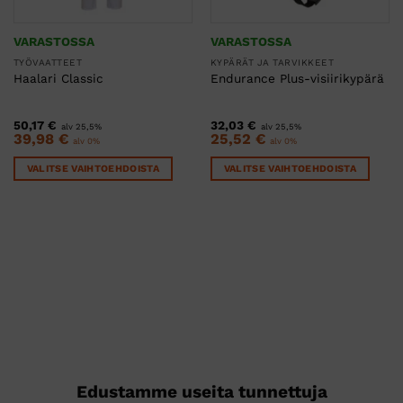
VARASTOSSA
VARASTOSSA
TYÖVAATTEET
KYPÄRÄT JA TARVIKKEET
Haalari Classic
Endurance Plus-visiirikypärä
50,17
€
32,03
€
alv 25,5%
alv 25,5%
39,98
€
25,52
€
alv 0%
alv 0%
VALITSE VAIHTOEHDOISTA
VALITSE VAIHTOEHDOISTA
Tällä
Tällä
tuotteella
tuotteella
on
on
useampi
useampi
muunnelma.
muunnelma.
Voit
Voit
tehdä
tehdä
valinnat
valinnat
tuotteen
tuotteen
sivulla.
sivulla.
Edustamme useita tunnettuja