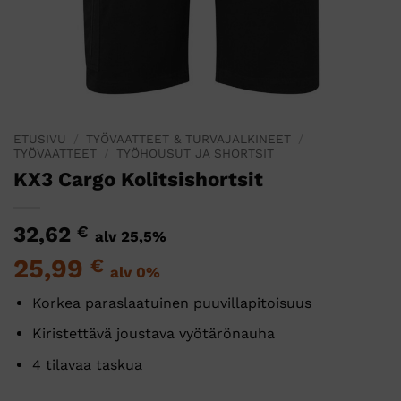
ETUSIVU
/
TYÖVAATTEET & TURVAJALKINEET
/
TYÖVAATTEET
/
TYÖHOUSUT JA SHORTSIT
KX3 Cargo Kolitsishortsit
32,62
€
alv 25,5%
25,99
€
alv 0%
Korkea paraslaatuinen puuvillapitoisuus
Kiristettävä joustava vyötärönauha
4 tilavaa taskua