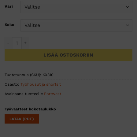
Väri
Koko
KX3 Cargo Kolitsishortsit määrä
LISÄÄ OSTOSKORIIN
Tuotetunnus (SKU):
KX310
Osasto:
Työhousut ja shortsit
Avainsana tuotteelle
Portwest
Työvaatteet kokotaulukko
LATAA (PDF)