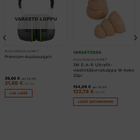
VARASTO LOPPU
KUULONSUOJAIMET
VARASTOSSA
Premium-kuulosuojain
KUULONSUOJAIMET
3M E-A-R Ultrafit-
viestintäkorvatulppa M-koko
25pr
39,66
€
alv 25,5%
31,60
€
alv 0%
154,09
€
alv 25,5%
122,78
€
alv 0%
LUE LISÄÄ
LISÄÄ OSTOSKORIIN