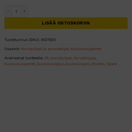
Korvatulppa Moldex Spark Plugs 7800 200pr määrä
LISÄÄ OSTOSKORIIN
Tuotetunnus (SKU):
MD7800
Osastot:
Korvatulpat ja annostelijat
,
Kuulonsuojaimet
Avainsanat tuotteelle
JR
,
korvatulpat
,
Korvatulppa
,
Kuulonsuojaimet
,
kuulonsuojaus
,
kuulosuojain
,
Moldex
,
Spark