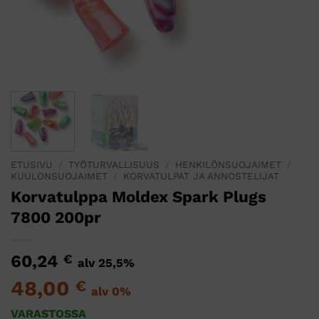
ETUSIVU
/
TYÖTURVALLISUUS
/
HENKILÖNSUOJAIMET
/
KUULONSUOJAIMET
/
KORVATULPAT JA ANNOSTELIJAT
Korvatulppa Moldex Spark Plugs
7800 200pr
60,24
€
alv 25,5%
48,00
€
alv 0%
VARASTOSSA