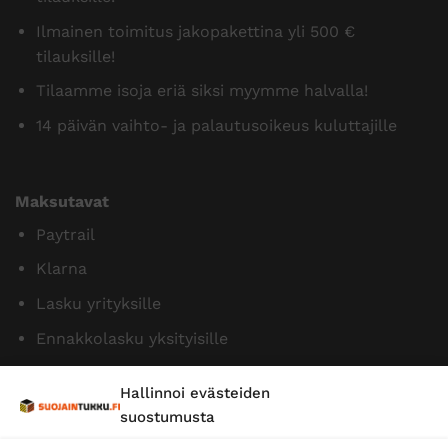
Ilmainen toimitus jakopakettina yli 500 €
tilauksille!
Tilaamme isoja eriä siksi myymme halvalla!
14 päivän vaihto- ja palautusoikeus kuluttajille
Maksutavat
Paytrail
Klarna
Lasku yrityksille
Ennakkolasku yksityisille
Hallinnoi evästeiden
suostumusta