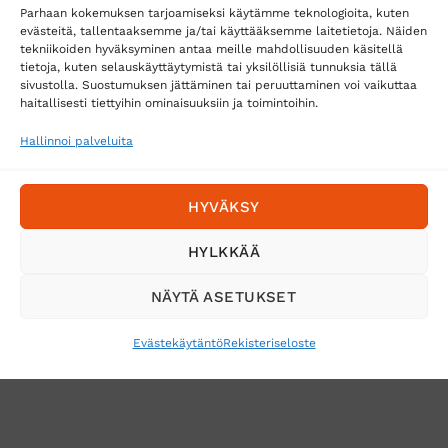
Parhaan kokemuksen tarjoamiseksi käytämme teknologioita, kuten
evästeitä, tallentaaksemme ja/tai käyttääksemme laitetietoja. Näiden
tekniikoiden hyväksyminen antaa meille mahdollisuuden käsitellä
tietoja, kuten selauskäyttäytymistä tai yksilöllisiä tunnuksia tällä
Toimitustavat
sivustolla. Suostumuksen jättäminen tai peruuttaminen voi vaikuttaa
Posti
haitallisesti tiettyihin ominaisuuksiin ja toimintoihin.
Matkahuolto
Hallinnoi palveluita
Postnord
HYVÄKSY
Tilaa uutiskirje ja saat erikoisalennuksia
HYLKKÄÄ
sähköpostiisi
NÄYTÄ ASETUKSET
Evästekäytäntö
Rekisteriseloste