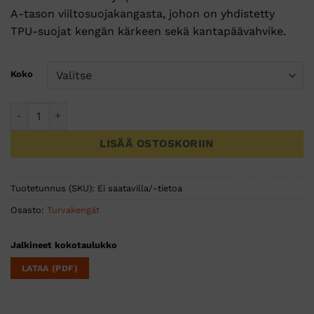
A-tason viiltosuojakangasta, johon on yhdistetty
TPU-suojat kengän kärkeen sekä kantapäävahvike.
Koko
Komposiitti turvajalkine S3S ESD SR Girder määrä
LISÄÄ OSTOSKORIIN
Tuotetunnus (SKU):
Ei saatavilla/-tietoa
Osasto:
Turvakengät
Jalkineet kokotaulukko
LATAA (PDF)