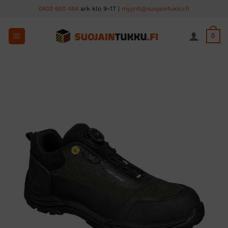
Skip
0400 600 484
ark klo 9-17 |
myynti@suojaintukku.fi
to
content
0