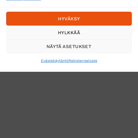
Postnord
HYVÄKSY
Tilaa uutiskirje ja saat erikoisalennuksia
HYLKKÄÄ
sähköpostiisi
NÄYTÄ ASETUKSET
Evästekäytäntö
Rekisteriseloste
VERKKOKAUPAN TOIMITUSEHDOT
TUOTEPALAUTUS
TÖIHIN SUOJAINTUKKUUN?
REKISTERISELOSTE
EVÄSTEKÄYTÄNTÖ (EU)
MUUTA EVÄSTEASETUKSIA