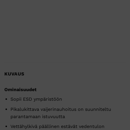
KUVAUS
Ominaisuudet
Sopii ESD ympäristöön
Pikalukittava vaijerinauhoitus on suunniteltu
parantamaan istuvuutta
Vettähylkivä päällinen estävät vedentulon