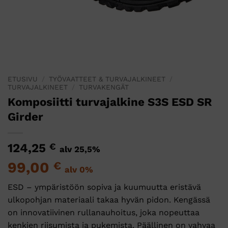
ETUSIVU
/
TYÖVAATTEET & TURVAJALKINEET
/
TURVAJALKINEET
/
TURVAKENGÄT
Komposiitti turvajalkine S3S ESD SR
Girder
124,25
€
alv 25,5%
99,00
€
alv 0%
ESD – ympäristöön sopiva ja kuumuutta eristävä
ulkopohjan materiaali takaa hyvän pidon. Kengässä
on innovatiivinen rullanauhoitus, joka nopeuttaa
kenkien riisumista ja pukemista. Päällinen on vahvaa