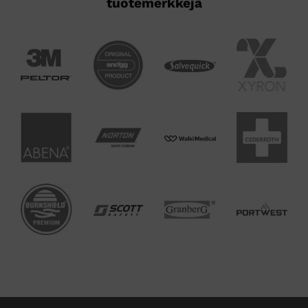
tuotemerkkejä