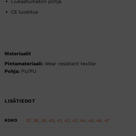
Liukastumaton pohja
CE luokitus
Materiaalit
Pintamateriaali:
Wear resistant textile
Pohja:
PU/PU
LISÄTIEDOT
KOKO
37
,
38
,
39
,
40
,
41
,
42
,
43
,
44
,
45
,
46
,
47