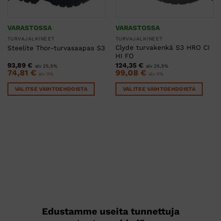
VARASTOSSA
VARASTOSSA
TURVAJALKINEET
TURVAJALKINEET
Clyde turvakenkä S3 HRO CI
Steelite Thor-turvasaapas S3
HI FO
93,89
€
124,35
€
alv 25,5%
alv 25,5%
74,81
€
99,08
€
alv 0%
alv 0%
VALITSE VAIHTOEHDOISTA
VALITSE VAIHTOEHDOISTA
Tällä
Tällä
tuotteella
tuotteella
on
on
useampi
useampi
muunnelma.
muunnelma.
Voit
Voit
tehdä
tehdä
valinnat
valinnat
tuotteen
tuotteen
sivulla.
sivulla.
Edustamme useita tunnettuja