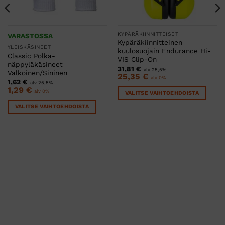
KYPÄRÄKIINNITTEISET
VARASTOSSA
Kypäräkiinnitteinen
YLEISKÄSINEET
kuulosuojain Endurance Hi-
Classic Polka-
VIS Clip-On
näppyläkäsineet
31,81
€
alv 25,5%
Valkoinen/Sininen
25,35
€
alv 0%
1,62
€
alv 25,5%
1,29
€
alv 0%
VALITSE VAIHTOEHDOISTA
Tällä
VALITSE VAIHTOEHDOISTA
tuotteella
Tällä
on
tuotteella
useampi
on
muunnelma.
useampi
Voit
muunnelma.
tehdä
Voit
valinnat
tehdä
tuotteen
valinnat
sivulla.
tuotteen
sivulla.