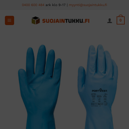
Skip
0400 600 484
ark klo 9-17 |
myynti@suojaintukku.fi
to
content
0