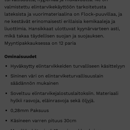
valmistettu elintarvikekäyttöön tarkoitetusta
lateksista ja vuorimateriaalina on Flock-puuvillaa, ja
ne kestävät erinomaisesti erillaisia kemikaaleja ja
liuottimia. Hansikkaat ulottuvat kyynärvarteen asti,
mikä takaa täydellisen suojan ja suojauksen.
Myyntipakkauksessa on 12 paria
Ominaisuudet
Hyväksytty elintarvikkeiden turvalliseen käsittelyyn
Sininen väri on elintarviketurvallisuuslain
säädännön mukainen
Soveltuu elintarvikejalostuslaitoksiin. Materiaali
hylkii rasvoja, eläinrasvoja sekä öljyjä.
0,28mm Paksuus
Käsineen varren pituus 30cm