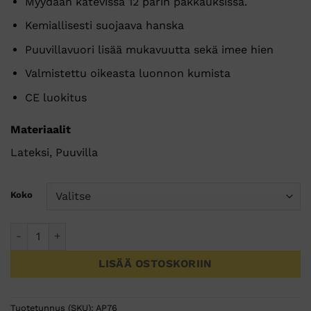
Myydään kätevissä 12 parin pakkauksissa.
Kemiallisesti suojaava hanska
Puuvillavuori lisää mukavuutta sekä imee hien
Valmistettu oikeasta luonnon kumista
CE luokitus
Materiaalit
Lateksi, Puuvilla
Koko
Kemikaalisuojakäsine kevyt lateksi ELINTARVIKEHYVÄKSYTT
LISÄÄ OSTOSKORIIN
Tuotetunnus (SKU):
AP76