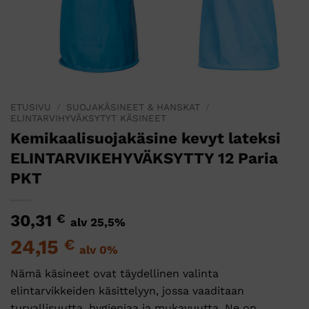
ETUSIVU
/
SUOJAKÄSINEET & HANSKAT
/
ELINTARVIHYVÄKSYTYT KÄSINEET
Kemikaalisuojakäsine kevyt lateksi
ELINTARVIKEHYVÄKSYTTY 12 Paria
PKT
30,31
€
alv 25,5%
24,15
€
alv 0%
Nämä käsineet ovat täydellinen valinta
elintarvikkeiden käsittelyyn, jossa vaaditaan
turvallisuutta, hygieniaa ja mukavuutta. Ne on