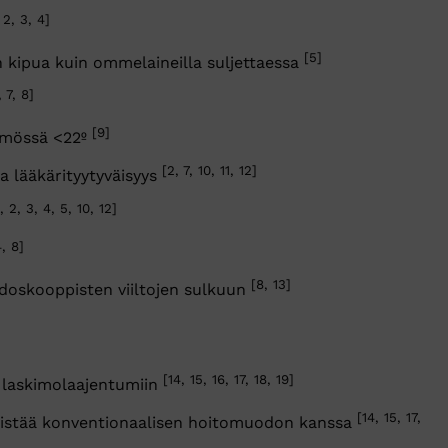
, 2, 3, 4]
[5]
 kipua kuin ommelaineilla suljettaessa
, 7, 8]
[9]
mmössä <22º
[2, 7, 10, 11, 12]
ja lääkärityytyväisyys
1, 2, 3, 4, 5, 10, 12]
4, 8]
[8, 13]
doskooppisten viiltojen sulkuun
[14, 15, 16, 17, 18, 19]
n laskimolaajentumiin
[14, 15, 17,
istää konventionaalisen hoitomuodon kanssa