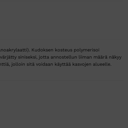
anoakrylaatti). Kudoksen kosteus polymerisoi
 värjätty siniseksi, jotta annostellun liiman määrä näkyy
ä, jolloin sitä voidaan käyttää kasvojen alueelle.