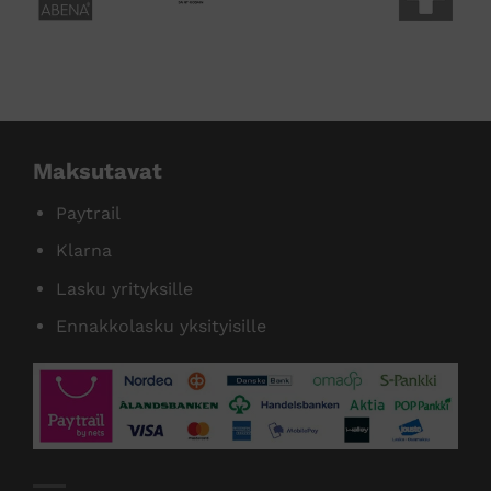
tamme useita tunnettuja tuotemer