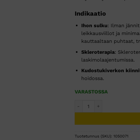
Indikaatio
Ihon sulku
: Ilman jänni
leikkausviillot ja minimaa
kauttaaltaan puhtaat, t
Skleroterapia
: Sklerote
laskimolaajentumissa.
Kudostukiverkon kiinni
hoidossa.
VARASTOSSA
HISTOACRYL VÄRITÖN 10 X 0
Tuotetunnus (SKU):
1050071