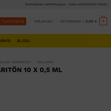
Suomalainen verkkokauppa - maan edullisimmat hinnat!
0
KIRJAUDU
OSTOSKORI /
0,00
€
JÄKSI
BLOGI
OALAN TARVIKKEET
/
IHOLIIMAT
RITÖN 10 X 0,5 ML