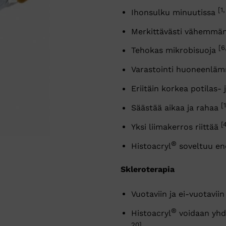
[1
Ihonsulku minuutissa
Merkittävästi vähemmän
[6
Tehokas mikrobisuoja
Varastointi huoneenlä
Eriitäin korkea potilas- 
[
Säästää aikaa ja rahaa
[
Yksi liimakerros riittää
®
Histoacryl
soveltuu en
Skleroterapia
Vuotaviin ja ei-vuotavii
®
Histoacryl
voidaan yhd
20]