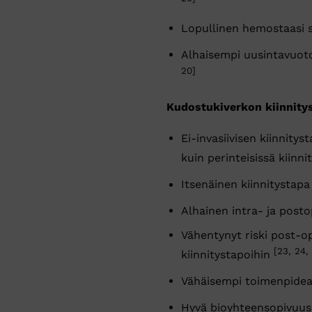
Lopullinen hemostaasi 
Alhaisempi uusintavuot
20]
Kudostukiverkon kiinnity
Ei-invasiivisen kiinnity
kuin perinteisissä kiinn
Itsenäinen kiinnitystapa
Alhainen intra- ja post
Vähentynyt riski post-op
[23, 24,
kiinnitystapoihin
Vähäisempi toimenpideai
Hyvä bioyhteensopivuus