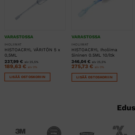
TUTUSTU MYÖS
VARASTOSSA
VARASTOSSA
IHOLIIMAT
IHOLIIMAT
HISTOACRYL VÄRITÖN 5 x
HISTOACRYL Iholiima
0,5ML
Sininen 0.5ML 10/ltk
237,99
€
346,04
€
alv 25,5%
alv 25,5%
189,63
€
275,73
€
alv 0%
alv 0%
LISÄÄ OSTOSKORIIN
LISÄÄ OSTOSKORIIN