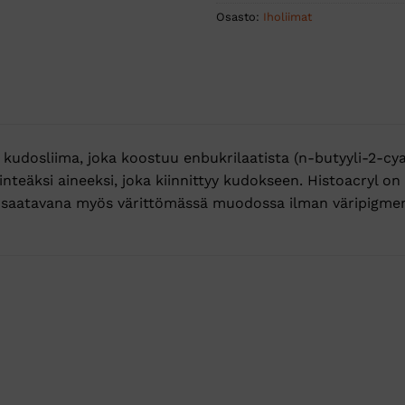
Osasto:
Iholiimat
kudosliima, joka koostuu enbukrilaatista (n-butyyli-2-cy
iinteäksi aineeksi, joka kiinnittyy kudokseen. Histoacryl on
saatavana myös värittömässä muodossa ilman väripigmentti