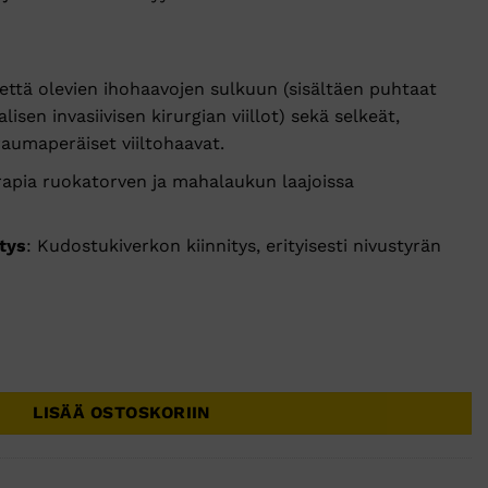
tettä olevien ihohaavojen sulkuun (sisältäen puhtaat
lisen invasiivisen kirurgian viillot) sekä selkeät,
raumaperäiset viiltohaavat.
rapia ruokatorven ja mahalaukun laajoissa
tys
: Kudostukiverkon kiinnitys, erityisesti nivustyrän
,5 ML määrä
LISÄÄ OSTOSKORIIN