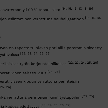
[14, 15, 16, 17, 18, 19]
saavutetaan yli 90 % tapauksista
[14, 15, 18,
ojen esiintyminen verrattuna nauhaligaatioon
s
stavan on raportoitu olevan potilailla paremmin siedetty
[22, 23, 24, 25, 26]
itystavoissa
[22, 23, 24, 25, 26]
 erilaisissa tyrän korjaustekniikoissa
[24, 26]
operatiivinen sairastuvuus
eratiiviseen kipuun verrattuna perinteisiin
 25, 26]
[23, 25]
ka verrattuna perinteisiin kiinnitystapoihin
[23, 24, 25, 26, 27]
 ja kudossiedettävyys