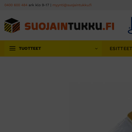
Skip
0400 600 484
ark klo 9-17 |
myynti@suojaintukku.fi
to
content
ESITTEE
TUOTTEET