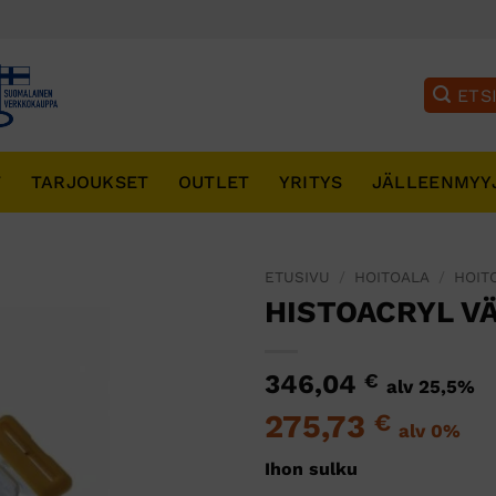
T
TARJOUKSET
OUTLET
YRITYS
JÄLLEENMYY
ETUSIVU
/
HOITOALA
/
HOIT
HISTOACRYL VÄ
346,04
€
alv 25,5%
275,73
€
alv 0%
Ihon sulku