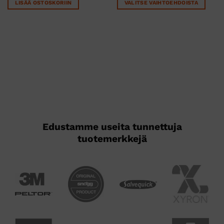
LISÄÄ OSTOSKORIIN
VALITSE VAIHTOEHDOISTA
Tällä
tuotteella
on
useampi
muunnelma.
Voit
tehdä
valinnat
tuotteen
sivulla.
Edustamme useita tunnettuja
tuotemerkkejä