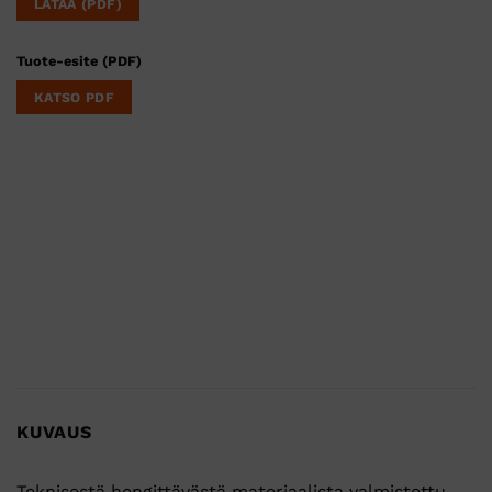
LATAA (PDF)
Tuote-esite (PDF)
KATSO PDF
KUVAUS
Teknisestä hengittävästä materiaalista valmistettu