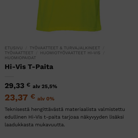
ETUSIVU
/
TYÖVAATTEET & TURVAJALKINEET
/
TYÖVAATTEET
/
HUOMIOTYÖVAATTEET HI-VIS
/
HUOMIOPAIDAT
Hi-Vis T-Paita
29,33
€
alv 25,5%
23,37
€
alv 0%
Teknisestä hengittävästä materiaalista valmistettu
edullinen Hi-Vis t-paita tarjoaa näkyvyyden lisäksi
laadukkasta mukavuutta.