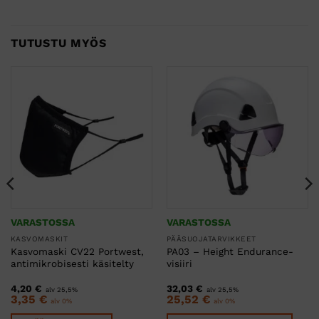
TUTUSTU MYÖS
VARASTOSSA
VARASTOSSA
KASVOMASKIT
PÄÄSUOJATARVIKKEET
Kasvomaski CV22 Portwest,
PA03 – Height Endurance-
antimikrobisesti käsitelty
visiiri
4,20
€
32,03
€
alv 25,5%
alv 25,5%
3,35
€
25,52
€
alv 0%
alv 0%