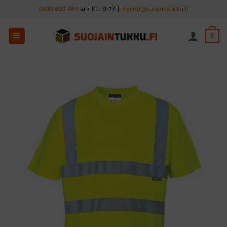
Skip
0400 600 484
ark klo 9-17 |
myynti@suojaintukku.fi
to
content
0