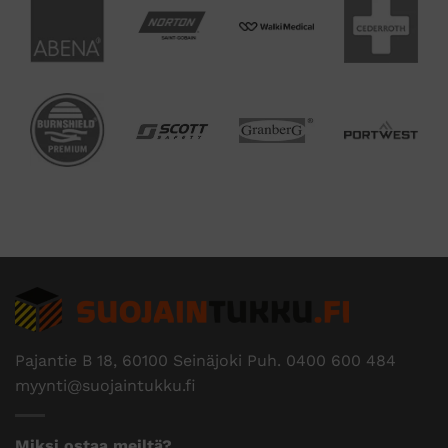
Pajantie B 18, 60100 Seinäjoki Puh.
0400 600 484
myynti@suojaintukku.fi
Miksi ostaa meiltä?