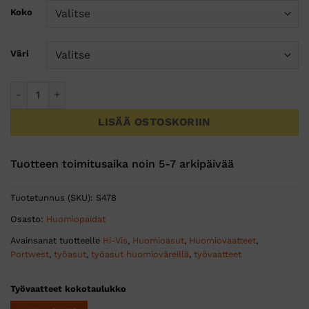
Koko
Väri
Hi-Vis T-Paita määrä
LISÄÄ OSTOSKORIIN
Tuotteen toimitusaika noin 5-7 arkipäivää
Tuotetunnus (SKU):
S478
Osasto:
Huomiopaidat
Avainsanat tuotteelle
Hi-Vis
,
Huomioasut
,
Huomiovaatteet
,
Portwest
,
työasut
,
työasut huomioväreillä
,
työvaatteet
Työvaatteet kokotaulukko