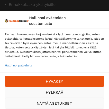
Ennakkolasku yksityisille
Hallinnoi evästeiden
suostumusta
Parhaan kokemuksen tarjoamiseksi käytämme teknologioita, kuten
evästeitä, tallentaaksemme ja/tai käyttääksemme laitetietoja. Näiden
tekniikoiden hyväksyminen antaa meille mahdollisuuden käsitellä
tietoja, kuten selauskäyttäytymistä tai yksilöllisiä tunnuksia tällä
Toimitustavat
sivustolla. Suostumuksen jättäminen tai peruuttaminen voi vaikuttaa
Posti
haitallisesti tiettyihin ominaisuuksiin ja toimintoihin.
Matkahuolto
Hallinnoi palveluita
Postnord
HYVÄKSY
Tilaa uutiskirje ja saat erikoisalennuksia
HYLKKÄÄ
sähköpostiisi
NÄYTÄ ASETUKSET