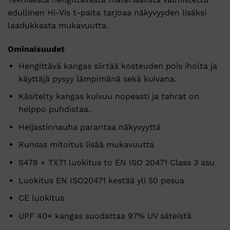
edullinen Hi-Vis t-paita tarjoaa näkyvyyden lisäksi
laadukkasta mukavuutta.
Ominaisuudet
Hengittävä kangas siirtää kosteuden pois iholta ja
käyttäjä pysyy lämpimänä sekä kuivana.
Käsitelty kangas kuivuu nopeasti ja tahrat on
helppo puhdistaa.
Heijastinnauha parantaa näkyvyyttä
Runsas mitoitus lisää mukavuutta
S478 + TX71 luokitus to EN ISO 20471 Class 3 asu
Luokitus EN ISO20471 kestää yli 50 pesua
CE luokitus
UPF 40+ kangas suodattaa 97% UV säteistä