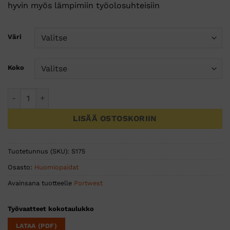
hyvin myös lämpimiin työolosuhteisiin
Väri
Koko
Hi-Vis kevyt kontrastivärinen lyhythihainen pikee määrä
LISÄÄ OSTOSKORIIN
Tuotetunnus (SKU):
S175
Osasto:
Huomiopaidat
Avainsana tuotteelle
Portwest
Työvaatteet kokotaulukko
LATAA (PDF)