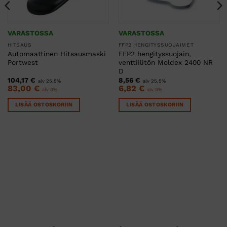
VARASTOSSA
VARASTOSSA
HITSAUS
FFP2 HENGITYSSUOJAIMET
Automaattinen Hitsausmaski
FFP2 hengityssuojain,
Portwest
venttiilitön Moldex 2400 NR
D
104,17
€
8,56
€
alv 25,5%
alv 25,5%
83,00
€
6,82
€
alv 0%
alv 0%
LISÄÄ OSTOSKORIIN
LISÄÄ OSTOSKORIIN