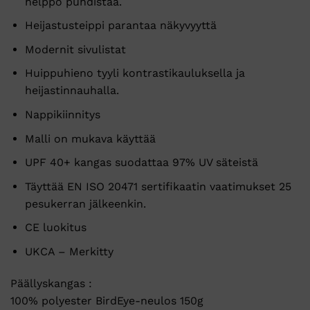
helppo puhdistaa.
Heijastusteippi parantaa näkyvyyttä
Modernit sivulistat
Huippuhieno tyyli kontrastikauluksella ja
heijastinnauhalla.
Nappikiinnitys
Malli on mukava käyttää
UPF 40+ kangas suodattaa 97% UV säteistä
Täyttää EN ISO 20471 sertifikaatin vaatimukset 25
pesukerran jälkeenkin.
CE luokitus
UKCA – Merkitty
Päällyskangas :
100% polyester BirdEye-neulos 150g