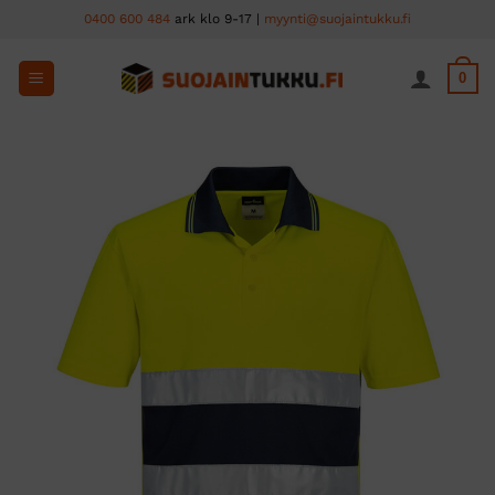
Skip
0400 600 484
ark klo 9-17 |
myynti@suojaintukku.fi
to
content
0