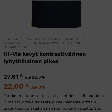
ETUSIVU
/
TYÖVAATTEET & TURVAJALKINEET
/
TYÖVAATTEET
/
HUOMIOTYÖVAATTEET HI-VIS
/
HUOMIOPAIDAT
Hi-Vis kevyt kontrastivärinen
lyhythihainen pikee
27,61
€
alv 25,5%
22,00
€
alv 0%
Tarkkaan suunnitellut yksityiskohdat sekä laadukas
viimeistely tekevät tästä pikee-paidasta erittäin
laadukkaan pitkäikäisen sekä mukavan päällä. Sopii