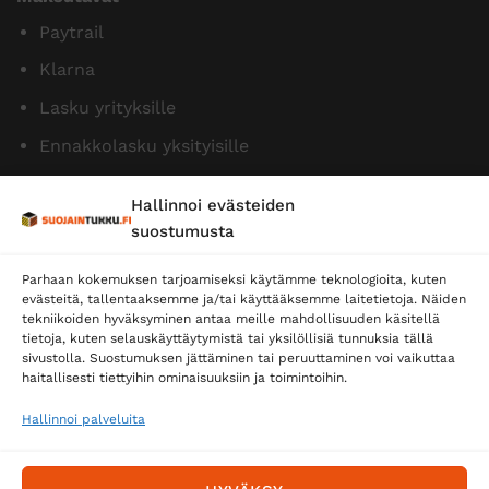
Paytrail
Klarna
Lasku yrityksille
Ennakkolasku yksityisille
Hallinnoi evästeiden
suostumusta
Parhaan kokemuksen tarjoamiseksi käytämme teknologioita, kuten
evästeitä, tallentaaksemme ja/tai käyttääksemme laitetietoja. Näiden
tekniikoiden hyväksyminen antaa meille mahdollisuuden käsitellä
tietoja, kuten selauskäyttäytymistä tai yksilöllisiä tunnuksia tällä
Toimitustavat
sivustolla. Suostumuksen jättäminen tai peruuttaminen voi vaikuttaa
Posti
haitallisesti tiettyihin ominaisuuksiin ja toimintoihin.
Matkahuolto
Hallinnoi palveluita
Postnord