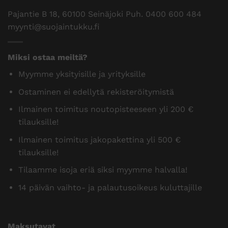
Pajantie B 18, 60100 Seinäjoki Puh.
0400 600 484
myynti@suojaintukku.fi
Miksi ostaa meiltä?
Myymme yksityisille ja yrityksille
Ostaminen ei edellytä rekisteröitymistä
Ilmainen toimitus noutopisteeseen yli 200 €
tilauksille!
Ilmainen toimitus jakopakettina yli 500 €
tilauksille!
Tilaamme isoja eriä siksi myymme halvalla!
14 päivän vaihto- ja palautusoikeus kuluttajille
Maksutavat