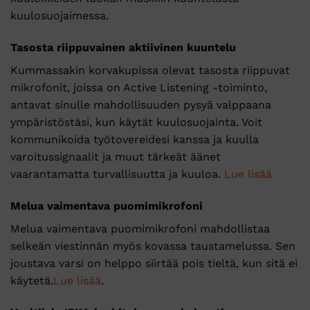
kuulosuojaimessa.
Tasosta riippuvainen aktiivinen kuuntelu
Kummassakin korvakupissa olevat tasosta riippuvat
mikrofonit, joissa on Active Listening -toiminto,
antavat sinulle mahdollisuuden pysyä valppaana
ympäristöstäsi, kun käytät kuulosuojainta. Voit
kommunikoida työtovereidesi kanssa ja kuulla
varoitussignaalit ja muut tärkeät äänet
vaarantamatta turvallisuutta ja kuuloa.
Lue lisää
Melua vaimentava puomimikrofoni
Melua vaimentava puomimikrofoni mahdollistaa
selkeän viestinnän myös kovassa taustamelussa. Sen
joustava varsi on helppo siirtää pois tieltä, kun sitä ei
käytetä.
Lue lisää
.