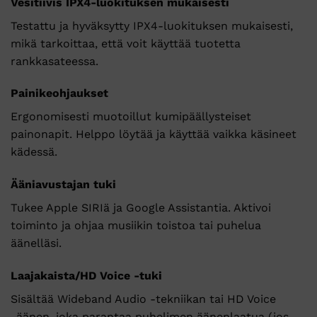
Vesitiivis IPX4-luokituksen mukaisesti
Testattu ja hyväksytty IPX4-luokituksen mukaisesti,
mikä tarkoittaa, että voit käyttää tuotetta
rankkasateessa.
Painikeohjaukset
Ergonomisesti muotoillut kumipäällysteiset
painonapit. Helppo löytää ja käyttää vaikka käsineet
kädessä.
Ääniavustajan tuki
Tukee Apple SIRIä ja Google Assistantia. Aktivoi
toiminto ja ohjaa musiikin toistoa tai puhelua
äänelläsi.
Laajakaista/HD Voice -tuki
Sisältää Wideband Audio -tekniikan tai HD Voice
-äänen, joka parantaa puhelimen äänenlaatua (jos