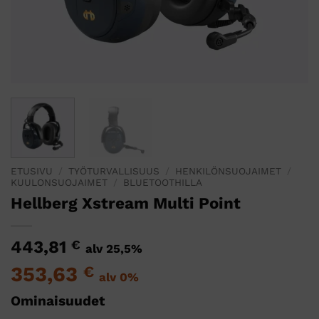
ETUSIVU
/
TYÖTURVALLISUUS
/
HENKILÖNSUOJAIMET
/
KUULONSUOJAIMET
/
BLUETOOTHILLA
Hellberg Xstream Multi Point
443,81
€
alv 25,5%
353,63
€
alv 0%
Ominaisuudet