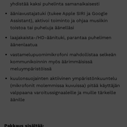
yhdistää kaksi puhelinta samanaikaisesti
ääniavustajatuki (tukee Apple SIRI ja Google
Assistant), aktivoi toiminto ja ohjaa musiikin
toistoa tai puheluja äänelläsi
laajakaista-/HD-äänituki, parantaa puhelimen
äänenlaatua
vastamelupuomimikrofoni mahdollistaa selkeän
kommunikoinnin myös äärimmäisissä
meluympäristöissä
kuulonsuojainten aktiivinen ympäristönkuuntelu
(mikrofonit molemmissa kuvuissa) pitää käyttäjän
valppaana varoitussignaaleille ja muille tärkeille
äänille
Pakkaus sisältää: