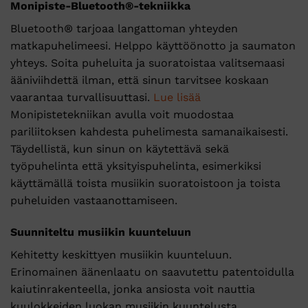
Monipiste-Bluetooth®-tekniikka
Bluetooth® tarjoaa langattoman yhteyden
matkapuhelimeesi. Helppo käyttöönotto ja saumaton
yhteys. Soita puheluita ja suoratoistaa valitsemaasi
ääniviihdettä ilman, että sinun tarvitsee koskaan
vaarantaa turvallisuuttasi.
Lue lisää
Monipistetekniikan avulla voit muodostaa
pariliitoksen kahdesta puhelimesta samanaikaisesti.
Täydellistä, kun sinun on käytettävä sekä
työpuhelinta että yksityispuhelinta, esimerkiksi
käyttämällä toista musiikin suoratoistoon ja toista
puheluiden vastaanottamiseen.
Suunniteltu musiikin kuunteluun
Kehitetty keskittyen musiikin kuunteluun.
Erinomainen äänenlaatu on saavutettu patentoidulla
kaiutinrakenteella, jonka ansiosta voit nauttia
kuulokkeiden luokan musiikin kuuntelusta