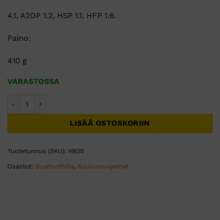
4.1, A2DP 1.2, HSP 1.1, HFP 1.6.
Paino:
410 g
VARASTOSSA
Hellberg Xstream Multi Point määrä
LISÄÄ OSTOSKORIIN
Tuotetunnus (SKU):
HB30
Osastot:
Bluetoothilla
,
Kuulonsuojaimet