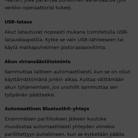
verkko-operaattorisi tukee).
USB-lataus
Akut latautuvat nopeasti mukana toimitetulla USB-
latauskaapelilla. Kytke se vain USB-lähteeseen tai
käytä matkapuhelimen pistorasiasovitinta.
Akun virransäästötoiminto
Sammuttaa laitteen automaattisesti, kun se on ollut
käyttämättömänä jonkin aikaa. Auttaa välttämään
akun tyhjenemisen, jos unohdit sammuttaa sen
työpäivän päätteeksi.
Automaattinen Bluetooth®-yhteys
Ensimmäisen pariliitoksen jälkeen kuuloke
muodostaa automaattisesti yhteyden viimeksi
pariliitettyyn puhelimeen, kun se kytketään päälle.