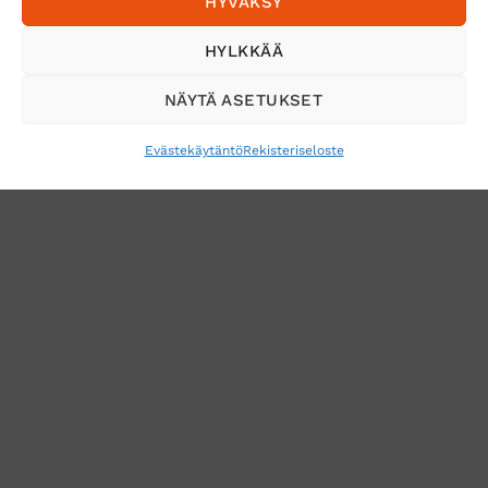
HYVÄKSY
Tilaa uutiskirje ja saat erikoisalennuksia
HYLKKÄÄ
sähköpostiisi
NÄYTÄ ASETUKSET
Evästekäytäntö
Rekisteriseloste
VERKKOKAUPAN TOIMITUSEHDOT
TUOTEPALAUTUS
TÖIHIN SUOJAINTUKKUUN?
REKISTERISELOSTE
EVÄSTEKÄYTÄNTÖ (EU)
MUUTA EVÄSTEASETUKSIA
Copyright 2026 ©
Suojaintukku