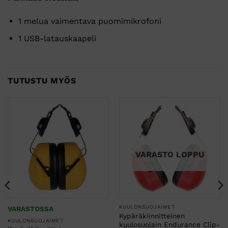
1 melua vaimentava puomimikrofoni
1 USB-latauskaapeli
TUTUSTU MYÖS
VARASTO LOPPU
KUULONSUOJAIMET
VARASTOSSA
Kypäräkiinnitteinen
KUULONSUOJAIMET
kuulosuojain Endurance Clip-