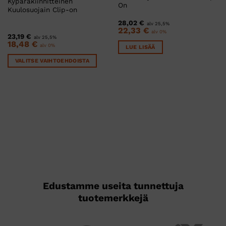
Kypäräkiinnitteinen
On
Kuulosuojain Clip-on
28,02
€
alv 25,5%
22,33
€
alv 0%
23,19
€
alv 25,5%
18,48
€
alv 0%
LUE LISÄÄ
VALITSE VAIHTOEHDOISTA
Tällä
tuotteella
on
useampi
muunnelma.
Voit
tehdä
valinnat
tuotteen
sivulla.
Edustamme useita tunnettuja
tuotemerkkejä