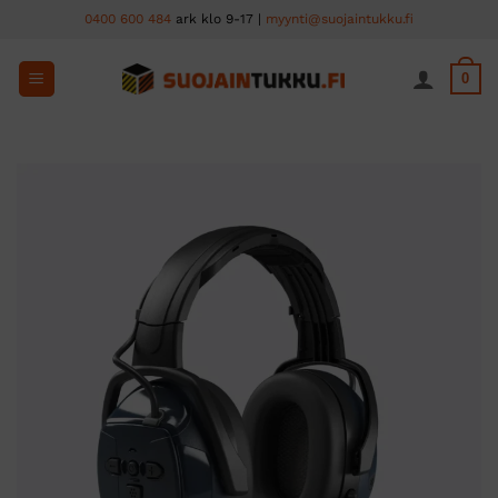
Skip
0400 600 484
ark klo 9-17 |
myynti@suojaintukku.fi
to
content
0