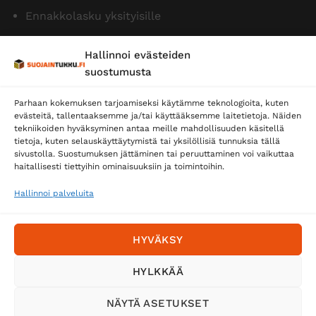
Ennakkolasku yksityisille
Hallinnoi evästeiden
suostumusta
Parhaan kokemuksen tarjoamiseksi käytämme teknologioita, kuten
evästeitä, tallentaaksemme ja/tai käyttääksemme laitetietoja. Näiden
tekniikoiden hyväksyminen antaa meille mahdollisuuden käsitellä
tietoja, kuten selauskäyttäytymistä tai yksilöllisiä tunnuksia tällä
Toimitustavat
sivustolla. Suostumuksen jättäminen tai peruuttaminen voi vaikuttaa
Posti
haitallisesti tiettyihin ominaisuuksiin ja toimintoihin.
Matkahuolto
Hallinnoi palveluita
Postnord
HYVÄKSY
Tilaa uutiskirje ja saat erikoisalennuksia
HYLKKÄÄ
sähköpostiisi
NÄYTÄ ASETUKSET