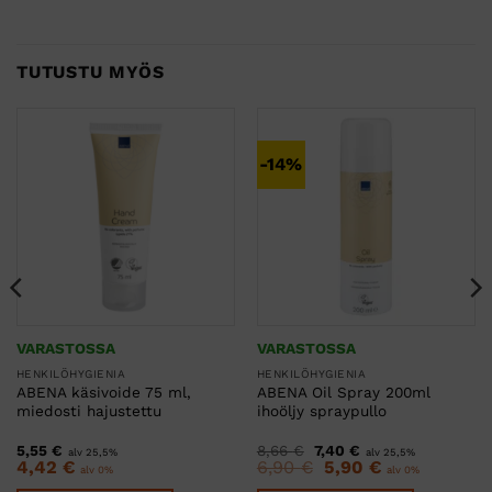
TUTUSTU MYÖS
-14%
VARASTOSSA
VARASTOSSA
HENKILÖHYGIENIA
HENKILÖHYGIENIA
ABENA käsivoide 75 ml,
ABENA Oil Spray 200ml
miedosti hajustettu
ihoöljy spraypullo
Alkuperäinen
Nykyinen
5,55
€
8,66
€
7,40
€
alv 25,5%
alv 25,5%
hinta
hinta
Alkuperäinen
Nykyinen
4,42
€
6,90
€
5,90
€
alv 0%
alv 0%
oli:
on:
hinta
hinta
8,66 €.
7,40 €.