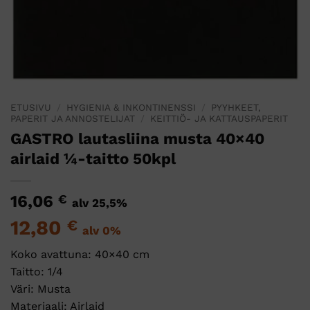
ETUSIVU
/
HYGIENIA & INKONTINENSSI
/
PYYHKEET,
PAPERIT JA ANNOSTELIJAT
/
KEITTIÖ- JA KATTAUSPAPERIT
GASTRO lautasliina musta 40×40
airlaid ¼-taitto 50kpl
16,06
€
alv 25,5%
12,80
€
alv 0%
Koko avattuna: 40×40 cm
Taitto: 1/4
Väri: Musta
Materiaali: Airlaid