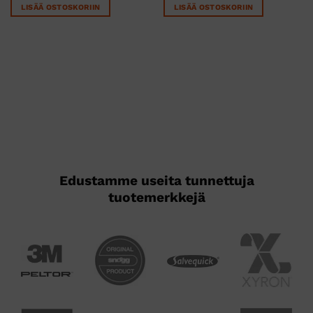
oli:
on:
LISÄÄ OSTOSKORIIN
LISÄÄ OSTOSKORIIN
6,90 €.
5,90 €.
Edustamme useita tunnettuja
tuotemerkkejä