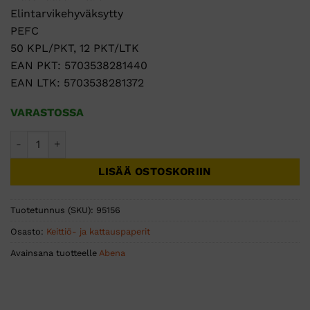
Elintarvikehyväksytty
PEFC
50 KPL/PKT, 12 PKT/LTK
EAN PKT: 5703538281440
EAN LTK: 5703538281372
VARASTOSSA
GASTRO lautasliina musta 40x40 airlaid ¼-taitto 50kpl määr
LISÄÄ OSTOSKORIIN
Tuotetunnus (SKU):
95156
Osasto:
Keittiö- ja kattauspaperit
Avainsana tuotteelle
Abena