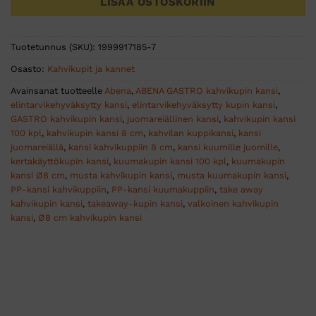
LISÄÄ OSTOSKORIIN
Tuotetunnus (SKU):
1999917185-7
Osasto:
Kahvikupit ja kannet
Avainsanat tuotteelle
Abena
,
ABENA GASTRO kahvikupin kansi
,
elintarvikehyväksytty kansi
,
elintarvikehyväksytty kupin kansi
,
GASTRO kahvikupin kansi
,
juomareiällinen kansi
,
kahvikupin kansi
100 kpl
,
kahvikupin kansi 8 cm
,
kahvilan kuppikansi
,
kansi
juomareiällä
,
kansi kahvikuppiin 8 cm
,
kansi kuumille juomille
,
kertakäyttökupin kansi
,
kuumakupin kansi 100 kpl
,
kuumakupin
kansi Ø8 cm
,
musta kahvikupin kansi
,
musta kuumakupin kansi
,
PP-kansi kahvikuppiin
,
PP-kansi kuumakuppiin
,
take away
kahvikupin kansi
,
takeaway-kupin kansi
,
valkoinen kahvikupin
kansi
,
Ø8 cm kahvikupin kansi