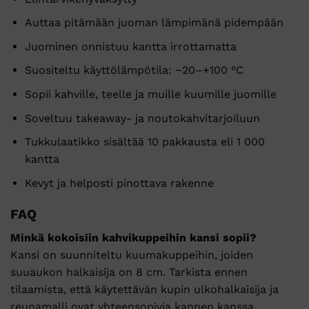
Auttaa pitämään juoman lämpimänä pidempään
Juominen onnistuu kantta irrottamatta
Suositeltu käyttölämpötila: −20–+100 °C
Sopii kahville, teelle ja muille kuumille juomille
Soveltuu takeaway- ja noutokahvitarjoiluun
Tukkulaatikko sisältää 10 pakkausta eli 1 000
kantta
Kevyt ja helposti pinottava rakenne
FAQ
Minkä kokoisiin kahvikuppeihin kansi sopii?
Kansi on suunniteltu kuumakuppeihin, joiden
suuaukon halkaisija on 8 cm. Tarkista ennen
tilaamista, että käytettävän kupin ulkohalkaisija ja
reunamalli ovat yhteensopivia kannen kanssa.