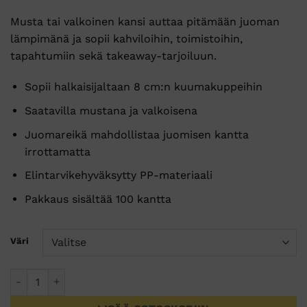
Musta tai valkoinen kansi auttaa pitämään juoman
lämpimänä ja sopii kahviloihin, toimistoihin,
tapahtumiin sekä takeaway-tarjoiluun.
Sopii halkaisijaltaan 8 cm:n kuumakuppeihin
Saatavilla mustana ja valkoisena
Juomareikä mahdollistaa juomisen kantta
irrottamatta
Elintarvikehyväksytty PP-materiaali
Pakkaus sisältää 100 kantta
Väri
ABENA GASTRO kansi kahvikuppiin Ø8 cm 100 kpl määrä