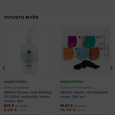
TUTUSTU MYÖS
VARASTOSSA
VARASTOSSA
HENKILÖHYGIENIA
KERTAKÄYTTÖKÄSINEET
ABENA Shower and Bathing
ABENA Classic nitriilikäsine
Oil 500ml suihkuöljy mieto
musta 200 kpl
tuoksu 1kpl
6,73
€
18,07
€
alv 25,5%
alv 25,5%
5,36
€
14,40
€
alv 0%
alv 0%