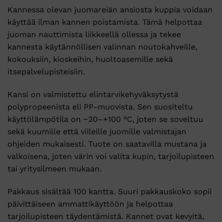
Kannessa olevan juomareiän ansiosta kuppia voidaan
käyttää ilman kannen poistamista. Tämä helpottaa
juoman nauttimista liikkeellä ollessa ja tekee
kannesta käytännöllisen valinnan noutokahveille,
kokouksiin, kioskeihin, huoltoasemille sekä
itsepalvelupisteisiin.
Kansi on valmistettu elintarvikehyväksytystä
polypropeenista eli PP-muovista. Sen suositeltu
käyttölämpötila on −20–+100 °C, joten se soveltuu
sekä kuumille että viileille juomille valmistajan
ohjeiden mukaisesti. Tuote on saatavilla mustana ja
valkoisena, joten värin voi valita kupin, tarjoilupisteen
tai yritysilmeen mukaan.
Pakkaus sisältää 100 kantta. Suuri pakkauskoko sopii
päivittäiseen ammattikäyttöön ja helpottaa
tarjoilupisteen täydentämistä. Kannet ovat kevyitä,