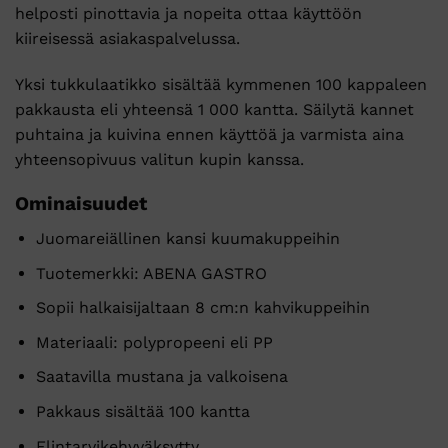
helposti pinottavia ja nopeita ottaa käyttöön
kiireisessä asiakaspalvelussa.
Yksi tukkulaatikko sisältää kymmenen 100 kappaleen
pakkausta eli yhteensä 1 000 kantta. Säilytä kannet
puhtaina ja kuivina ennen käyttöä ja varmista aina
yhteensopivuus valitun kupin kanssa.
Ominaisuudet
Juomareiällinen kansi kuumakuppeihin
Tuotemerkki: ABENA GASTRO
Sopii halkaisijaltaan 8 cm:n kahvikuppeihin
Materiaali: polypropeeni eli PP
Saatavilla mustana ja valkoisena
Pakkaus sisältää 100 kantta
Elintarvikehyväksytty