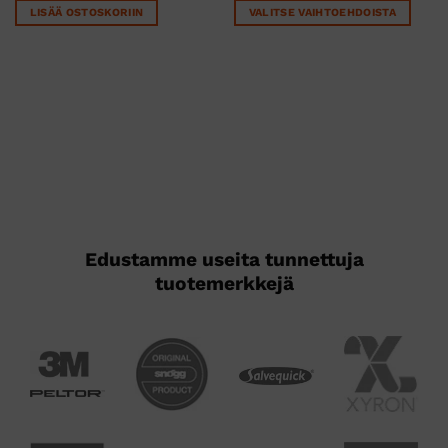
LISÄÄ OSTOSKORIIN
VALITSE VAIHTOEHDOISTA
Tällä
tuotteella
on
useampi
muunnelma.
Voit
tehdä
valinnat
tuotteen
sivulla.
Edustamme useita tunnettuja
tuotemerkkejä