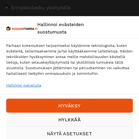
Ennakkolasku yksityisille
Hallinnoi evästeiden
suostumusta
Parhaan kokemuksen tarjoamiseksi käytämme teknologioita, kuten
evästeitä, tallentaaksemme ja/tai käyttääksemme laitetietoja. Näiden
tekniikoiden hyväksyminen antaa meille mahdollisuuden käsitellä
tietoja, kuten selauskäyttäytymistä tai yksilöllisiä tunnuksia tällä
Toimitustavat
sivustolla. Suostumuksen jättäminen tai peruuttaminen voi vaikuttaa
haitallisesti tiettyihin ominaisuuksiin ja toimintoihin.
Posti
Matkahuolto
Hallinnoi palveluita
Postnord
HYVÄKSY
Tilaa uutiskirje ja saat erikoisalennuksia
HYLKKÄÄ
sähköpostiisi
NÄYTÄ ASETUKSET