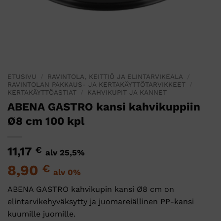
ETUSIVU
/
RAVINTOLA, KEITTIÖ JA ELINTARVIKEALA
/
RAVINTOLAN PAKKAUS- JA KERTAKÄYTTÖTARVIKKEET
/
KERTAKÄYTTÖASTIAT
/
KAHVIKUPIT JA KANNET
ABENA GASTRO kansi kahvikuppiin
Ø8 cm 100 kpl
11,17
€
alv 25,5%
8,90
€
alv 0%
ABENA GASTRO kahvikupin kansi Ø8 cm on
elintarvikehyväksytty ja juomareiällinen PP-kansi
kuumille juomille.