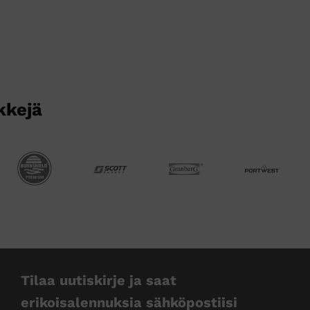
muunnelma.
muunnelma.
Voit
Voit
tehdä
tehdä
valinnat
valinnat
tuotteen
tuotteen
sivulla.
sivulla.
kkejä
Tilaa uutiskirje ja saat
erikoisalennuksia sähköpostiisi