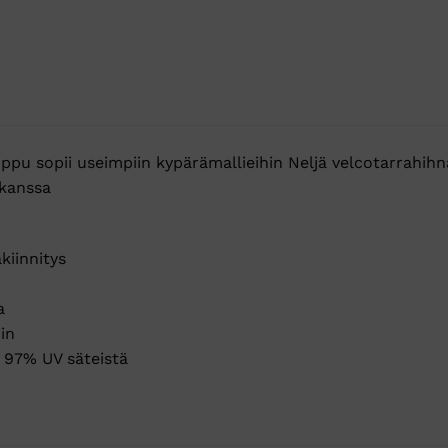
ppu sopii useimpiin kypärämallieihin Neljä velcotarrahihna
 kanssa
kiinnitys
a
in
 97% UV säteistä