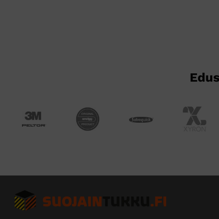
muunnelma.
muunnelma.
Voit
Voit
tehdä
tehdä
valinnat
valinnat
tuotteen
tuotteen
sivulla.
sivulla.
Edus