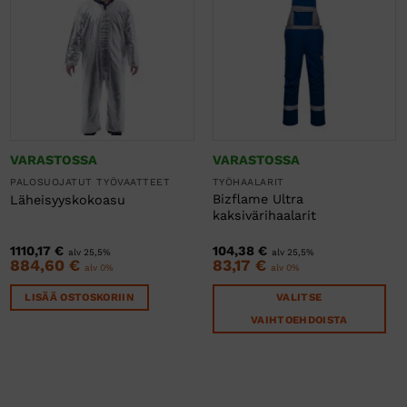
VARASTOSSA
VARASTOSSA
PALOSUOJATUT TYÖVAATTEET
TYÖHAALARIT
Bizflame Ultra
Läheisyyskokoasu
kaksivärihaalarit
1110,17
€
104,38
€
alv 25,5%
alv 25,5%
884,60
€
83,17
€
alv 0%
alv 0%
LISÄÄ OSTOSKORIIN
VALITSE
VAIHTOEHDOISTA
Tällä
tuotteella
on
useampi