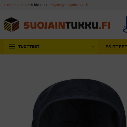
Skip
0400 600 484
ark klo 9-17 |
myynti@suojaintukku.fi
to
content
ESITTEE
TUOTTEET