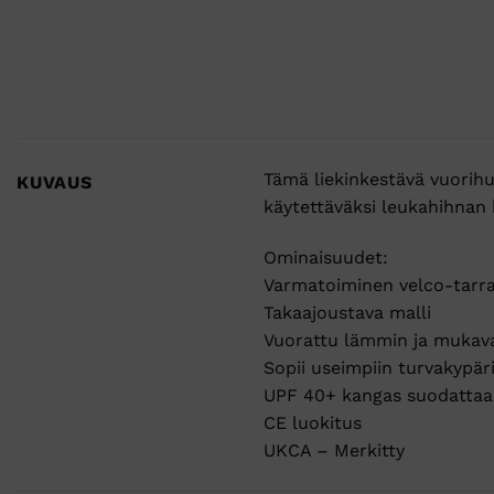
Tämä liekinkestävä vuorihu
KUVAUS
käytettäväksi leukahihnan
Ominaisuudet:
Varmatoiminen velco-tarra
Takaajoustava malli
Vuorattu lämmin ja mukav
Sopii useimpiin turvakypäri
UPF 40+ kangas suodattaa
CE luokitus
UKCA – Merkitty