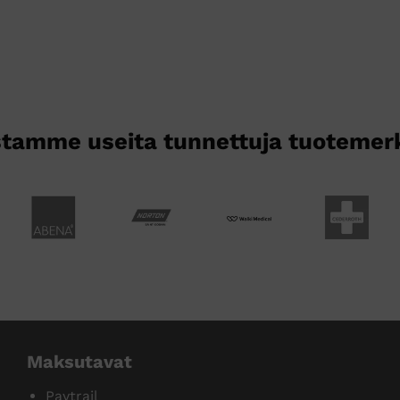
muunnelma.
Voit
tehdä
valinnat
tuotteen
sivulla.
tamme useita tunnettuja tuotemer
Maksutavat
Paytrail