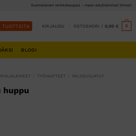
Suomalainen verkkokauppa - maan edullisimmat hinnat!
0
KIRJAUDU
OSTOSKORI /
0,00
€
JÄKSI
BLOGI
URVAJALKINEET
/
TYÖVAATTEET
/
PALOSUOJATUT
u huppu