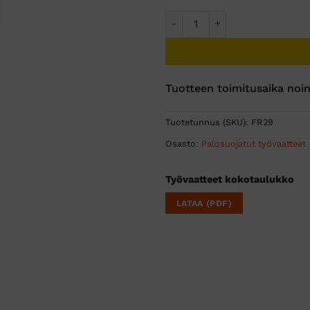
FR palosuojattu huppu määrä
Tuotteen toimitusaika noin
Tuotetunnus (SKU):
FR29
Osasto:
Palosuojatut työvaatteet
Työvaatteet kokotaulukko
LATAA (PDF)