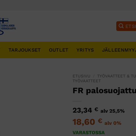
T
TARJOUKSET
OUTLET
YRITYS
JÄLLEENMYY
ETUSIVU
/
TYÖVAATTEET & T
TYÖVAATTEET
FR palosuojatt
23,34
€
alv 25,5%
18,60
€
alv 0%
VARASTOSSA