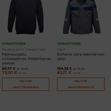
VARASTOSSA
VARASTOSSA
PALOSUOJATUT TYÖVAATTEET
TAKIT
Palonsuojattu,
Bizflame Ultra kaksivärinen
Antistaattinen Pitkähihainen
takki
swetari
90,37
€
104,38
€
alv 25,5%
alv 25,5%
72,01
€
83,17
€
alv 0%
alv 0%
VALITSE
VALITSE
VAIHTOEHDOISTA
VAIHTOEHDOISTA
Tällä
Tällä
tuotteella
tuotteella
on
on
useampi
useampi