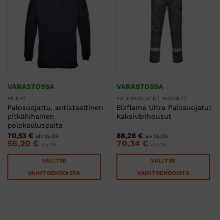
VARASTOSSA
VARASTOSSA
PAIDAT
PALOSUOJATUT HOUSUT
Palosuojattu, antistaattinen
Bizflame Ultra Palosuojatut
pitkähihainen
Kaksivärihousut
polokauluspaita
70,53
€
88,28
€
alv 25,5%
alv 25,5%
56,20
€
70,34
€
alv 0%
alv 0%
VALITSE
VALITSE
VAIHTOEHDOISTA
VAIHTOEHDOISTA
Tällä
Tällä
tuotteella
tuotteella
on
on
useampi
useampi