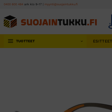
Skip
0400 600 484
ark klo 9-17 |
myynti@suojaintukku.fi
to
content
ESITTEE
TUOTTEET