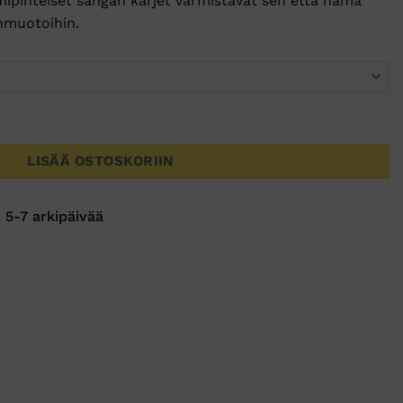
mipinteiset sangan kärjet varmistavat sen että nämä
onmuotoihin.
LISÄÄ OSTOSKORIIN
 5-7 arkipäivää