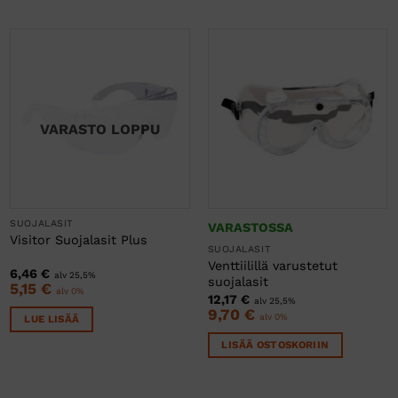
VARASTO LOPPU
SUOJALASIT
VARASTOSSA
Visitor Suojalasit Plus
SUOJALASIT
Venttiilillä varustetut
6,46
€
alv 25,5%
suojalasit
5,15
€
alv 0%
12,17
€
alv 25,5%
9,70
€
alv 0%
LUE LISÄÄ
LISÄÄ OSTOSKORIIN