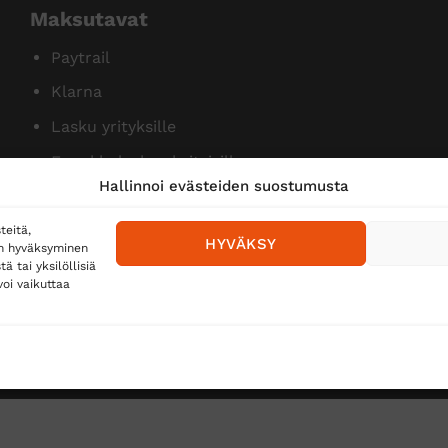
Maksutavat
Paytrail
Klarna
Lasku yrityksille
Ennakkolasku yksityisille
Hallinnoi evästeiden suostumusta
teitä,
HYVÄKSY
en hyväksyminen
 tai yksilöllisiä
oi vaikuttaa
Toimitustavat
Posti
Matkahuolto
Postnord