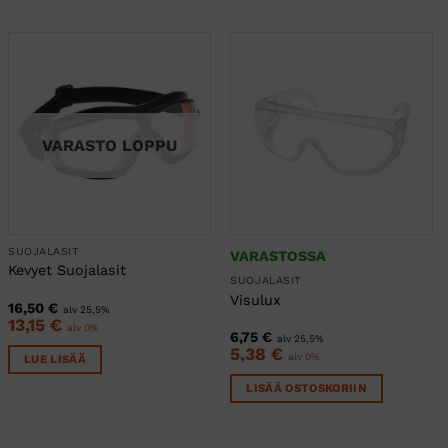
VARASTO LOPPU
SUOJALASIT
VARASTOSSA
Kevyet Suojalasit
SUOJALASIT
Visulux
16,50
€
alv 25,5%
13,15
€
alv 0%
6,75
€
alv 25,5%
5,38
€
alv 0%
LUE LISÄÄ
LISÄÄ OSTOSKORIIN