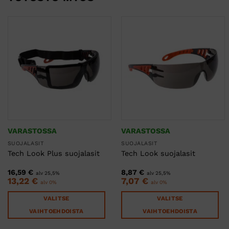
VARASTOSSA
VARASTOSSA
SUOJALASIT
SUOJALASIT
Tech Look Plus suojalasit
Tech Look suojalasit
16,59
€
8,87
€
alv 25,5%
alv 25,5%
13,22
€
7,07
€
alv 0%
alv 0%
VALITSE
VALITSE
VAIHTOEHDOISTA
VAIHTOEHDOISTA
Tällä
Tällä