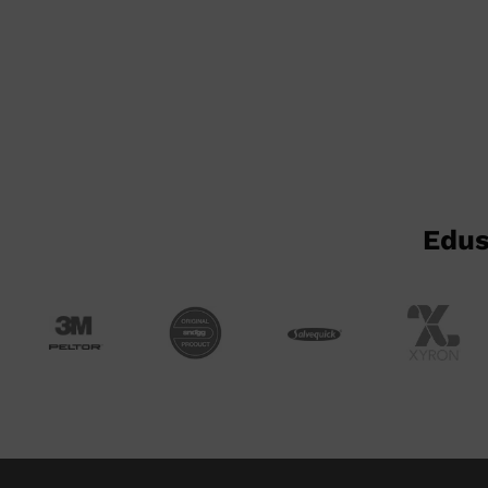
tuotteella
tuotteella
on
on
useampi
useampi
muunnelma.
muunnelma.
Voit
Voit
tehdä
tehdä
valinnat
valinnat
tuotteen
tuotteen
sivulla.
sivulla.
Edus