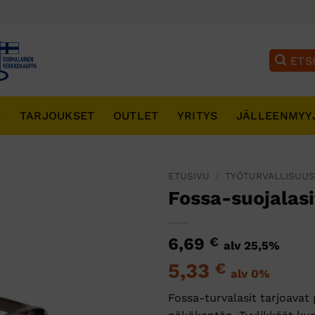
T
TARJOUKSET
OUTLET
YRITYS
JÄLLEENMYY
ETUSIVU
/
TYÖTURVALLISUU
Fossa-suojalasi
6,69
€
alv 25,5%
5,33
€
alv 0%
Fossa-turvalasit tarjoavat