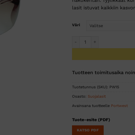
näkökentän. Tyylikkäät ku
lasit istuvat kaikkiin kasv
Väri
Fossa-suojalasit määrä
Tuotteen toimitusaika noin
Tuotetunnus (SKU):
PW15
Osasto:
Suojalasit
Avainsana tuotteelle
Portwest
Tuote-esite (PDF)
KATSO PDF