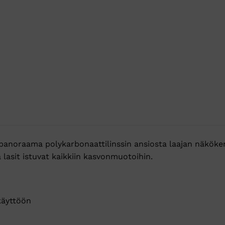
 panoraama polykarbonaattilinssin ansiosta laajan näköken
 lasit istuvat kaikkiin kasvonmuotoihin.
käyttöön