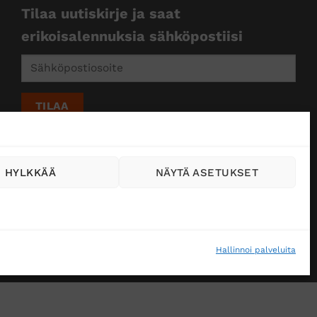
Tilaa uutiskirje ja saat
erikoisalennuksia sähköpostiisi
HYLKKÄÄ
NÄYTÄ ASETUKSET
Hallinnoi palveluita