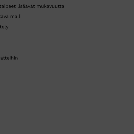
aipeet lisäävät mukavuutta
tävä malli
tely
atteihin