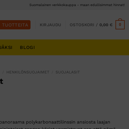
Suomalainen verkkokauppa - maan edullisimmat hinnat!
0
KIRJAUDU
OSTOSKORI /
0,00
€
JÄKSI
BLOGI
S
/
HENKILÖNSUOJAIMET
/
SUOJALASIT
t
 panoraama polykarbonaattilinssin ansiosta laajan