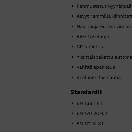
Pehmustetut kyynärpäät
Kevyt remmillä kiinnitet
Naarmuja estävä viimeis
99% UV-Suoja
CE luokitus
Yksittäispakattu automa
Vähittäispakkaus
Irrallinen lasinauha
Standardit
EN 166 1 FT
EN 170 2C-1.2
EN 172 5-3.1