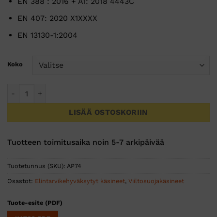
EN 388 : 2016 + A1: 2018 4443C
EN 407: 2020 X1XXXX
EN 13130-1:2004
Koko
FD Viiltosuojakäsine C-luokka elintarvikehyväksytty Nitriili
LISÄÄ OSTOSKORIIN
Tuotteen toimitusaika noin 5-7 arkipäivää
Tuotetunnus (SKU):
AP74
Osastot:
Elintarvikehyväksytyt käsineet
,
Viiltosuojakäsineet
Tuote-esite (PDF)