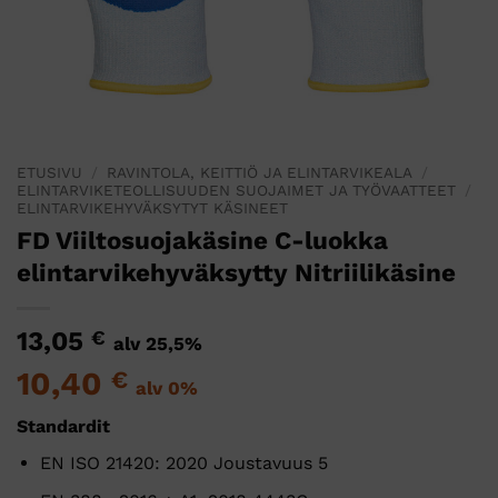
ETUSIVU
/
RAVINTOLA, KEITTIÖ JA ELINTARVIKEALA
/
ELINTARVIKETEOLLISUUDEN SUOJAIMET JA TYÖVAATTEET
/
ELINTARVIKEHYVÄKSYTYT KÄSINEET
FD Viiltosuojakäsine C-luokka
elintarvikehyväksytty Nitriilikäsine
13,05
€
alv 25,5%
10,40
€
alv 0%
Standardit
EN ISO 21420: 2020 Joustavuus 5