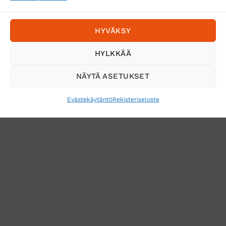
Postnord
HYVÄKSY
Tilaa uutiskirje ja saat erikoisalennuksia
HYLKKÄÄ
sähköpostiisi
NÄYTÄ ASETUKSET
Evästekäytäntö
Rekisteriseloste
VERKKOKAUPAN TOIMITUSEHDOT
TUOTEPALAUTUS
TÖIHIN SUOJAINTUKKUUN?
REKISTERISELOSTE
EVÄSTEKÄYTÄNTÖ (EU)
MUUTA EVÄSTEASETUKSIA