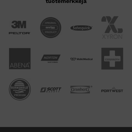
tuotemerkkejä