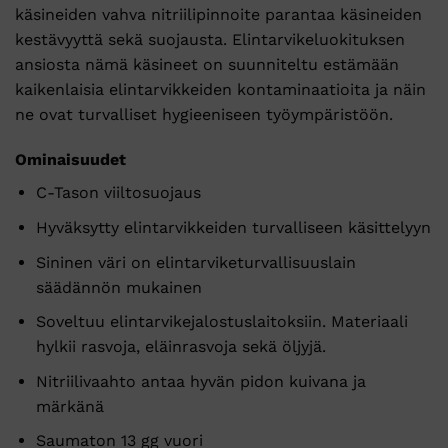
käsineiden vahva nitriilipinnoite parantaa käsineiden
kestävyyttä sekä suojausta. Elintarvikeluokituksen
ansiosta nämä käsineet on suunniteltu estämään
kaikenlaisia elintarvikkeiden kontaminaatioita ja näin
ne ovat turvalliset hygieeniseen työympäristöön.
Ominaisuudet
C-Tason viiltosuojaus
Hyväksytty elintarvikkeiden turvalliseen käsittelyyn
Sininen väri on elintarviketurvallisuuslain
säädännön mukainen
Soveltuu elintarvikejalostuslaitoksiin. Materiaali
hylkii rasvoja, eläinrasvoja sekä öljyjä.
Nitriilivaahto antaa hyvän pidon kuivana ja
märkänä
Saumaton 13 gg vuori