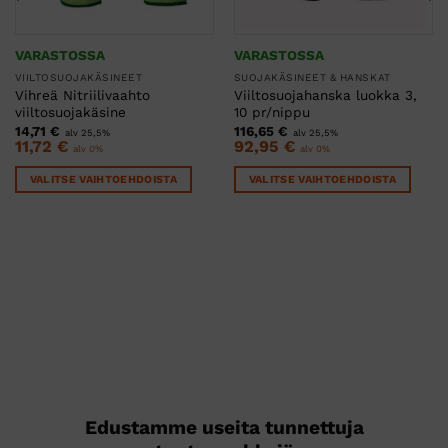
VARASTOSSA
VARASTOSSA
VIILTOSUOJAKÄSINEET
SUOJAKÄSINEET & HANSKAT
Vihreä Nitriilivaahto
Viiltosuojahanska luokka 3,
viiltosuojakäsine
10 pr/nippu
14,71
€
116,65
€
alv 25,5%
alv 25,5%
11,72
€
92,95
€
alv 0%
alv 0%
VALITSE VAIHTOEHDOISTA
VALITSE VAIHTOEHDOISTA
Tällä
Tällä
tuotteella
tuotteella
on
on
useampi
useampi
muunnelma.
muunnelma.
Voit
Voit
tehdä
tehdä
valinnat
valinnat
tuotteen
tuotteen
sivulla.
sivulla.
Edustamme useita tunnettuja