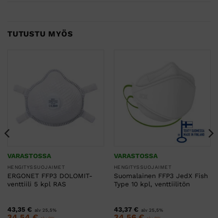
TUTUSTU MYÖS
VARASTOSSA
VARASTOSSA
HENGITYSSUOJAIMET
HENGITYSSUOJAIMET
ERGONET FFP3 DOLOMIT-
Suomalainen FFP3 JedX Fish
venttiili 5 kpl RAS
Type 10 kpl, venttiilitön
43,35
€
43,37
€
alv 25,5%
alv 25,5%
34,54
€
34,56
€