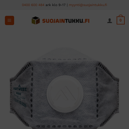
Skip
0400 600 484
ark klo 9-17 |
myynti@suojaintukku.fi
to
content
0