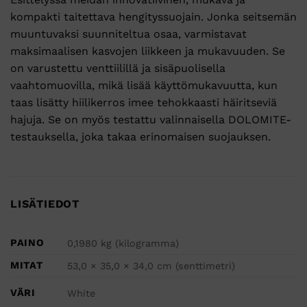
kompakti taitettava hengityssuojain. Jonka seitsemän
muuntuvaksi suunniteltua osaa, varmistavat
maksimaalisen kasvojen liikkeen ja mukavuuden. Se
on varustettu venttiilillä ja sisäpuolisella
vaahtomuovilla, mikä lisää käyttömukavuutta, kun
taas lisätty hiilikerros imee tehokkaasti häiritseviä
hajuja. Se on myös testattu valinnaisella DOLOMITE-
testauksella, joka takaa erinomaisen suojauksen.
LISÄTIEDOT
PAINO
0,1980 kg (kilogramma)
MITAT
53,0 × 35,0 × 34,0 cm (senttimetri)
VÄRI
White