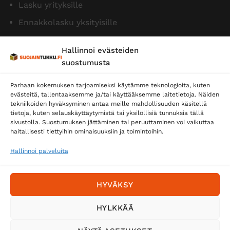
Lasku yrityksille
Ennakkolasku yksityisille
Hallinnoi evästeiden
suostumusta
Parhaan kokemuksen tarjoamiseksi käytämme teknologioita, kuten
evästeitä, tallentaaksemme ja/tai käyttääksemme laitetietoja. Näiden
tekniikoiden hyväksyminen antaa meille mahdollisuuden käsitellä
tietoja, kuten selauskäyttäytymistä tai yksilöllisiä tunnuksia tällä
Toimitustavat
sivustolla. Suostumuksen jättäminen tai peruuttaminen voi vaikuttaa
haitallisesti tiettyihin ominaisuuksiin ja toimintoihin.
Posti
Matkahuolto
Hallinnoi palveluita
Postnord
HYVÄKSY
Tilaa uutiskirje ja saat erikoisalennuksia
HYLKKÄÄ
sähköpostiisi