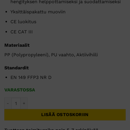
hengityksen helppottamiseksi ja suodattamiseksi
Yksittäispakattu muoviin
CE luokitus
CE CAT III
Materiaalit
PP (Polypropyleeni), PU vaahto, Aktiivihiili
Standardit
EN 149 FFP3 NR D
VARASTOSSA
EAGLE FFP3 venttiilillä varustettu litteä ja taitettava hiili he
LISÄÄ OSTOSKORIIN