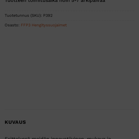
Tuotteen toimitusaika noin 5-7 arkipäivää
Tuotetunnus (SKU):
P392
Osasto:
FFP3 Hengityssuojaimet
KUVAUS
Esittelyssä meidän innovatiivinen, mukava ja