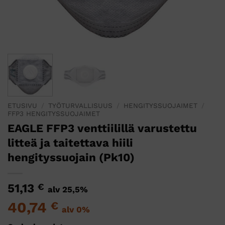
ETUSIVU
/
TYÖTURVALLISUUS
/
HENGITYSSUOJAIMET
/
FFP3 HENGITYSSUOJAIMET
EAGLE FFP3 venttiilillä varustettu
litteä ja taitettava hiili
hengityssuojain (Pk10)
51,13
€
alv 25,5%
40,74
€
alv 0%