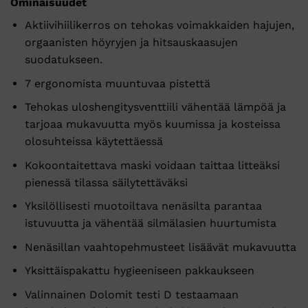
Ominaisuudet
Aktiivihiilikerros on tehokas voimakkaiden hajujen,
orgaanisten höyryjen ja hitsauskaasujen
suodatukseen.
7 ergonomista muuntuvaa pistettä
Tehokas uloshengitysventtiili vähentää lämpöä ja
tarjoaa mukavuutta myös kuumissa ja kosteissa
olosuhteissa käytettäessä
Kokoontaitettava maski voidaan taittaa litteäksi
pienessä tilassa säilytettäväksi
Yksilöllisesti muotoiltava nenäsilta parantaa
istuvuutta ja vähentää silmälasien huurtumista
Nenäsillan vaahtopehmusteet lisäävät mukavuutta
Yksittäispakattu hygieeniseen pakkaukseen
Valinnainen Dolomit testi D testaamaan