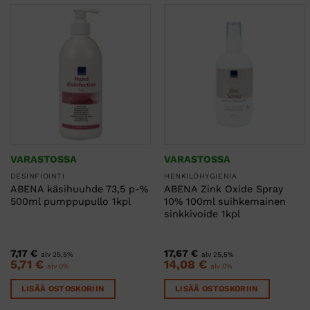
VARASTOSSA
VARASTOSSA
DESINFIOINTI
HENKILÖHYGIENIA
ABENA käsihuuhde 73,5 p-%
ABENA Zink Oxide Spray
500ml pumppupullo 1kpl
10% 100ml suihkemainen
sinkkivoide 1kpl
7,17
€
17,67
€
alv 25,5%
alv 25,5%
5,71
€
14,08
€
alv 0%
alv 0%
LISÄÄ OSTOSKORIIN
LISÄÄ OSTOSKORIIN