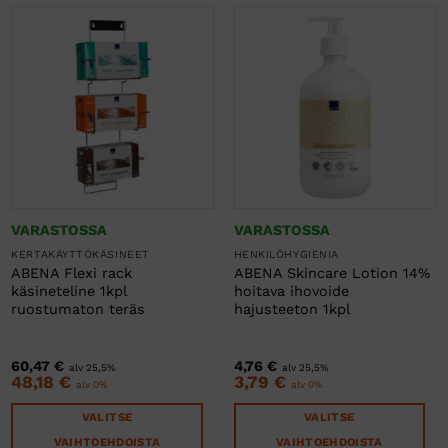
VARASTOSSA
VARASTOSSA
KERTAKÄYTTÖKÄSINEET
HENKILÖHYGIENIA
ABENA Flexi rack
ABENA Skincare Lotion 14%
käsineteline 1kpl
hoitava ihovoide
ruostumaton teräs
hajusteeton 1kpl
60,47
€
4,76
€
alv 25,5%
alv 25,5%
48,18
€
3,79
€
alv 0%
alv 0%
VALITSE
VALITSE
VAIHTOEHDOISTA
VAIHTOEHDOISTA