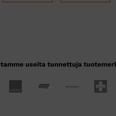
Tällä
Tällä
tuotteella
tuotteella
on
on
useampi
useampi
muunnelma.
muunnelma.
Voit
Voit
tehdä
tehdä
valinnat
valinnat
tuotteen
tuotteen
sivulla.
sivulla.
tamme useita tunnettuja tuotemer