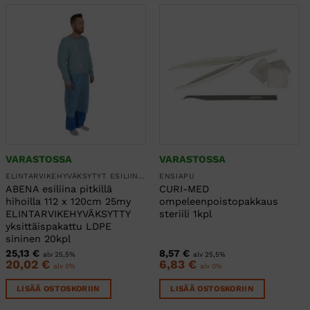
VARASTOSSA
VARASTOSSA
ELINTARVIKEHYVÄKSYTYT ESILIINAT
ENSIAPU
ABENA esiliina pitkillä
CURI-MED
hihoilla 112 x 120cm 25my
ompeleenpoistopakkaus
ELINTARVIKEHYVÄKSYTTY
steriili 1kpl
yksittäispakattu LDPE
sininen 20kpl
25,13
€
8,57
€
alv 25,5%
alv 25,5%
20,02
€
6,83
€
alv 0%
alv 0%
LISÄÄ OSTOSKORIIN
LISÄÄ OSTOSKORIIN