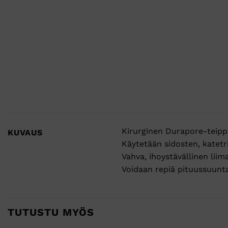
Kirurginen Durapore-teippi 
KUVAUS
Käytetään sidosten, katetri
Vahva, ihoystävällinen liim
Voidaan repiä pituussuunta
TUTUSTU MYÖS