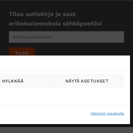
Tilaa uutiskirje ja saat
erikoisalennuksia sähköpostiisi
HYLKKÄÄ
NÄYTÄ ASETUKSET
Hallinnoi palveluita