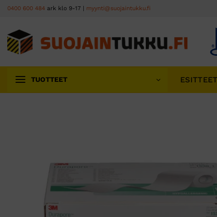
Skip
0400 600 484
ark klo 9-17 |
myynti@suojaintukku.fi
to
content
ESITTEE
TUOTTEET