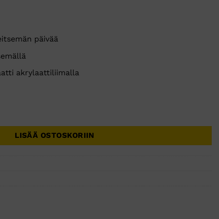
seitsemän päivää
semällä
atti akrylaattiliimalla
,1m valkoinen 12rll määrä
LISÄÄ OSTOSKORIIN