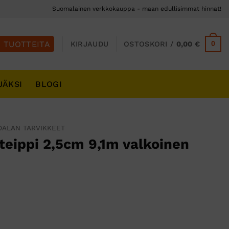
Suomalainen verkkokauppa - maan edullisimmat hinnat!
0
KIRJAUDU
OSTOSKORI /
0,00
€
JÄKSI
BLOGI
OALAN TARVIKKEET
teippi 2,5cm 9,1m valkoinen