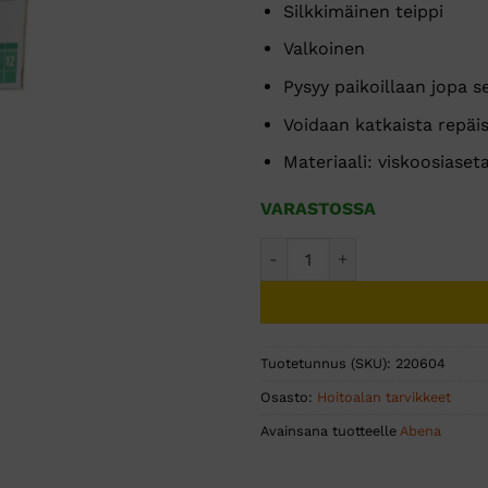
Silkkimäinen teippi
Valkoinen
Pysyy paikoillaan jopa 
Voidaan katkaista repäi
Materiaali: viskoosiaseta
VARASTOSSA
Durapore silkkiteippi 2,5cm 9
Tuotetunnus (SKU):
220604
Osasto:
Hoitoalan tarvikkeet
Avainsana tuotteelle
Abena