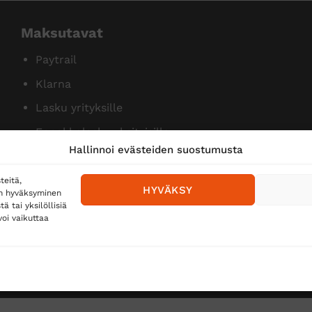
Maksutavat
Paytrail
Klarna
Lasku yrityksille
Ennakkolasku yksityisille
Hallinnoi evästeiden suostumusta
teitä,
HYVÄKSY
en hyväksyminen
 tai yksilöllisiä
oi vaikuttaa
Toimitustavat
Posti
Matkahuolto