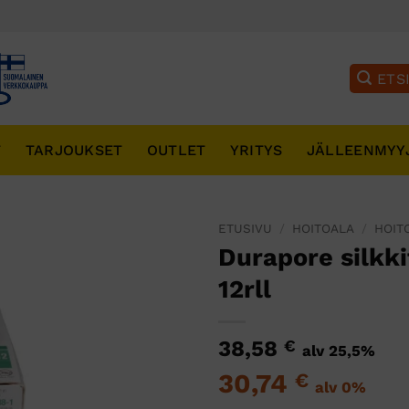
T
TARJOUKSET
OUTLET
YRITYS
JÄLLEENMYY
ETUSIVU
/
HOITOALA
/
HOIT
Durapore silkki
12rll
38,58
€
alv 25,5%
30,74
€
alv 0%