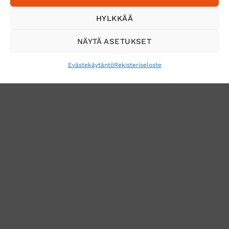
Tilaa uutiskirje ja saat erikoisalennuksia
HYLKKÄÄ
sähköpostiisi
NÄYTÄ ASETUKSET
Evästekäytäntö
Rekisteriseloste
VERKKOKAUPAN TOIMITUSEHDOT
TUOTEPALAUTUS
TÖIHIN SUOJAINTUKKUUN?
REKISTERISELOSTE
EVÄSTEKÄYTÄNTÖ (EU)
MUUTA EVÄSTEASETUKSIA
Copyright 2026 ©
Suojaintukku