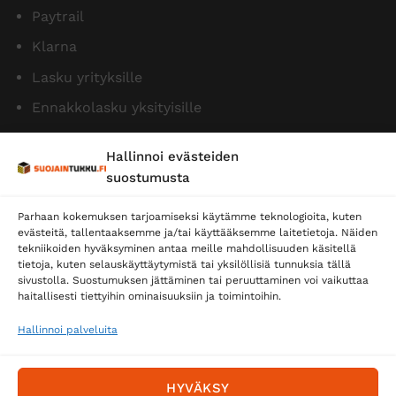
Paytrail
Klarna
Lasku yrityksille
Ennakkolasku yksityisille
Hallinnoi evästeiden
suostumusta
Parhaan kokemuksen tarjoamiseksi käytämme teknologioita, kuten
evästeitä, tallentaaksemme ja/tai käyttääksemme laitetietoja. Näiden
tekniikoiden hyväksyminen antaa meille mahdollisuuden käsitellä
tietoja, kuten selauskäyttäytymistä tai yksilöllisiä tunnuksia tällä
Toimitustavat
sivustolla. Suostumuksen jättäminen tai peruuttaminen voi vaikuttaa
Posti
haitallisesti tiettyihin ominaisuuksiin ja toimintoihin.
Matkahuolto
Hallinnoi palveluita
Postnord
HYVÄKSY