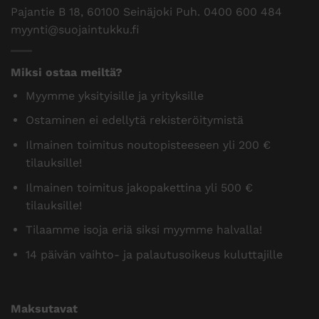
Pajantie B 18, 60100 Seinäjoki Puh.
0400 600 484
myynti@suojaintukku.fi
Miksi ostaa meiltä?
Myymme yksityisille ja yrityksille
Ostaminen ei edellytä rekisteröitymistä
Ilmainen toimitus noutopisteeseen yli 200 €
tilauksille!
Ilmainen toimitus jakopakettina yli 500 €
tilauksille!
Tilaamme isoja eriä siksi myymme halvalla!
14 päivän vaihto- ja palautusoikeus kuluttajille
Maksutavat