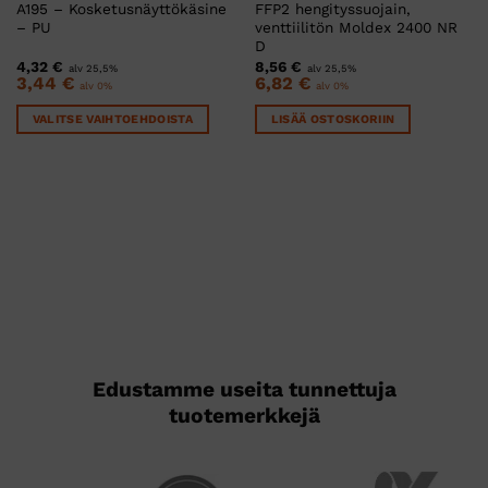
A195 – Kosketusnäyttökäsine
FFP2 hengityssuojain,
– PU
venttiilitön Moldex 2400 NR
D
4,32
€
8,56
€
alv 25,5%
alv 25,5%
3,44
€
6,82
€
alv 0%
alv 0%
VALITSE VAIHTOEHDOISTA
LISÄÄ OSTOSKORIIN
Tällä
tuotteella
on
useampi
muunnelma.
Voit
tehdä
valinnat
tuotteen
sivulla.
Edustamme useita tunnettuja
tuotemerkkejä