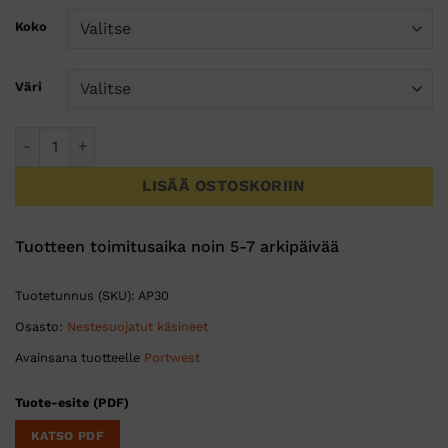
Koko
Väri
DermiPro-käsine määrä
LISÄÄ OSTOSKORIIN
Tuotteen toimitusaika noin 5-7 arkipäivää
Tuotetunnus (SKU):
AP30
Osasto:
Nestesuojatut käsineet
Avainsana tuotteelle
Portwest
Tuote-esite (PDF)
KATSO PDF