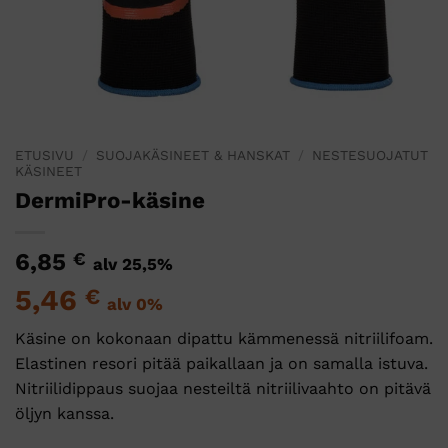
ETUSIVU
/
SUOJAKÄSINEET & HANSKAT
/
NESTESUOJATUT
KÄSINEET
DermiPro-käsine
6,85
€
alv 25,5%
5,46
€
alv 0%
Käsine on kokonaan dipattu kämmenessä nitriilifoam.
Elastinen resori pitää paikallaan ja on samalla istuva.
Nitriilidippaus suojaa nesteiltä nitriilivaahto on pitävä
öljyn kanssa.