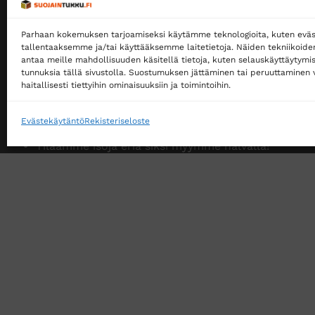
Myymme yksityisille ja yrityksille
Parhaan kokemuksen tarjoamiseksi käytämme teknologioita, kuten eväs
Ostaminen ei edellytä rekisteröitymistä
tallentaaksemme ja/tai käyttääksemme laitetietoja. Näiden tekniikoid
antaa meille mahdollisuuden käsitellä tietoja, kuten selauskäyttäytymistä
Ilmainen toimitus noutopisteeseen yli 200 €
tunnuksia tällä sivustolla. Suostumuksen jättäminen tai peruuttaminen v
tilauksille!
haitallisesti tiettyihin ominaisuuksiin ja toimintoihin.
Ilmainen toimitus jakopakettina yli 500 €
tilauksille!
Evästekäytäntö
Rekisteriseloste
Tilaamme isoja eriä siksi myymme halvalla!
14 päivän vaihto- ja palautusoikeus kuluttajille
VERKKOKAUPAN TOIMITUSEHDOT
TUOTEPALAU