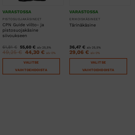
VARASTOSSA
VARASTOSSA
PISTOSUOJAKÄSINEET
ERIKOISKÄSINEET
CPN Guide viilto- ja
Tärinäkäsine
pistosuojakäsine
siivoukseen
Alkuperäinen
Nykyinen
61,81
€
55,60
€
36,47
€
alv 25,5%
alv 25,5%
hinta
hinta
49,25
€
Alkuperäinen
44,30
€
Nykyinen
29,06
€
alv 0%
alv 0%
oli:
on:
hinta
hinta
61,81 €.
55,60 €.
oli:
on:
VALITSE
VALITSE
49,25 €.
44,30 €.
VAIHTOEHDOISTA
VAIHTOEHDOISTA
Tällä
Tällä
tuotteella
tuotteella
on
on
useampi
useampi
muunnelma.
muunnelma.
Voit
Voit
tehdä
tehdä
valinnat
valinnat
tuotteen
tuotteen