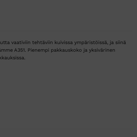
a vaativiin tehtäviin kuivissa ympäristöissä, ja siinä
tämme A351. Pienempi pakkauskoko ja yksivärinen
kkauksissa.