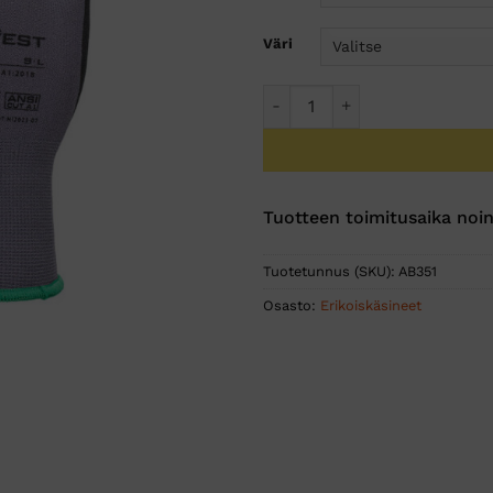
Väri
DermiFlex Essential Monipak
Tuotteen toimitusaika noin
Tuotetunnus (SKU):
AB351
Osasto:
Erikoiskäsineet