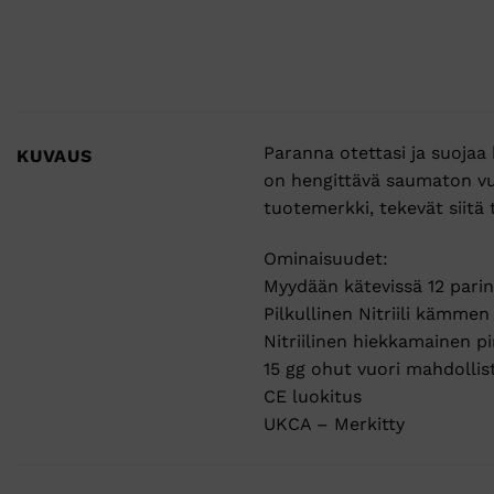
Paranna otettasi ja suojaa 
KUVAUS
on hengittävä saumaton vu
tuotemerkki, tekevät siitä
Ominaisuudet:
Myydään kätevissä 12 parin
Pilkullinen Nitriili kämme
Nitriilinen hiekkamainen p
15 gg ohut vuori mahdolli
CE luokitus
UKCA – Merkitty