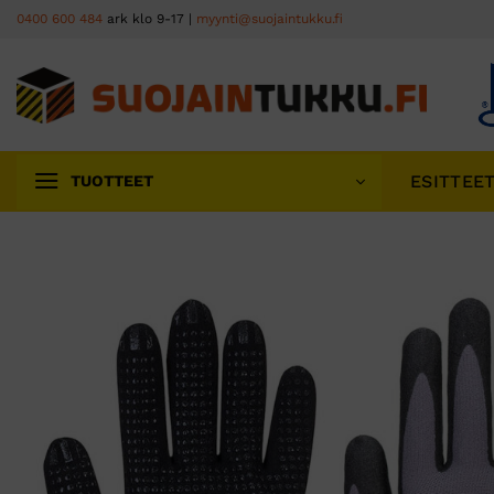
Skip
0400 600 484
ark klo 9-17 |
myynti@suojaintukku.fi
to
content
ESITTEE
TUOTTEET