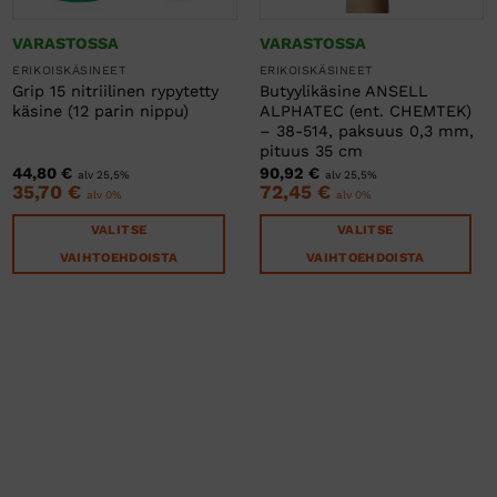
VARASTOSSA
VARASTOSSA
ERIKOISKÄSINEET
ERIKOISKÄSINEET
Grip 15 nitriilinen rypytetty
Butyylikäsine ANSELL
käsine (12 parin nippu)
ALPHATEC (ent. CHEMTEK)
– 38-514, paksuus 0,3 mm,
pituus 35 cm
44,80
€
90,92
€
alv 25,5%
alv 25,5%
35,70
€
72,45
€
alv 0%
alv 0%
VALITSE
VALITSE
VAIHTOEHDOISTA
VAIHTOEHDOISTA
Tällä
Tällä
tuotteella
tuotteella
on
on
useampi
useampi
muunnelma.
muunnelma.
Voit
Voit
tehdä
tehdä
valinnat
valinnat
tuotteen
tuotteen