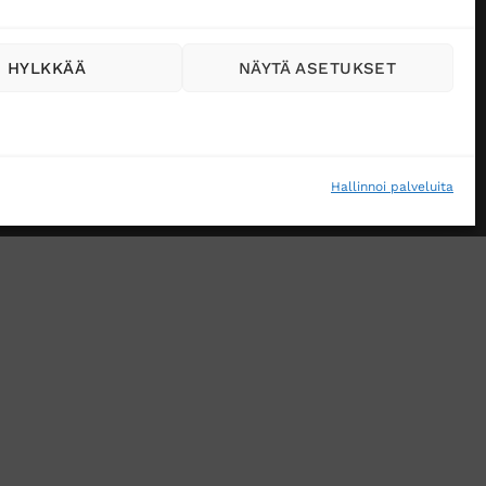
HYLKKÄÄ
NÄYTÄ ASETUKSET
Hallinnoi palveluita
VÄSTEKÄYTÄNTÖ (EU)
MUUTA EVÄSTEASETUKSIA