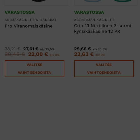
VARASTOSSA
VARASTOSSA
SUOJAKÄSINEET & HANSKAT
ASENTAJAN KÄSINEET
Grip 13 Nitriilinen 3-sormi
Pro Viranomaiskäsine
kynsikäskäsine 12 PR
Alkuperäinen
Nykyinen
38,21
€
27,61
€
29,66
€
alv 25,5%
alv 25,5%
hinta
hinta
30,45
€
Alkuperäinen
22,00
€
Nykyinen
23,63
€
alv 0%
alv 0%
oli:
on:
hinta
hinta
38,21 €.
27,61 €.
oli:
on:
VALITSE
VALITSE
30,45 €.
22,00 €.
VAIHTOEHDOISTA
VAIHTOEHDOISTA
Tällä
Tällä
tuotteella
tuotteella
on
on
useampi
useampi
muunnelma.
muunnelma.
Voit
Voit
tehdä
tehdä
valinnat
valinnat
tuotteen
tuotteen