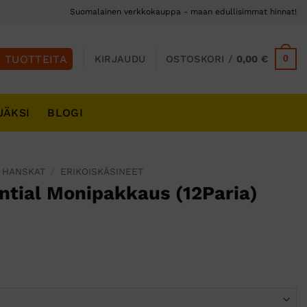
Suomalainen verkkokauppa - maan edullisimmat hinnat!
0
KIRJAUDU
OSTOSKORI /
0,00
€
JÄKSI
BLOGI
 HANSKAT
/
ERIKOISKÄSINEET
ntial Monipakkaus (12Paria)