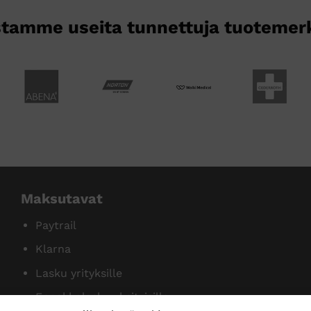
sivulla.
sivulla.
tamme useita tunnettuja tuotemer
Maksutavat
Paytrail
Klarna
Lasku yrityksille
Ennakkolasku yksityisille