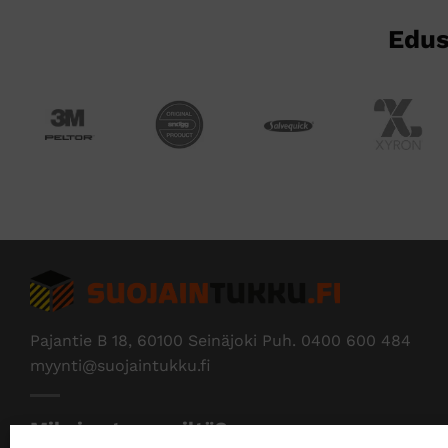
sivulla.
sivulla.
Edus
Pajantie B 18, 60100 Seinäjoki Puh.
0400 600 484
myynti@suojaintukku.fi
Miksi ostaa meiltä?