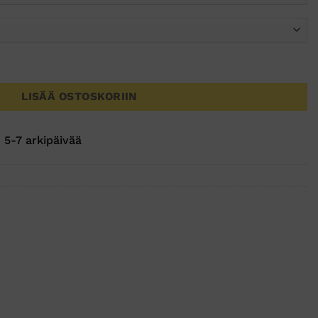
kaus (12Paria) määrä
LISÄÄ OSTOSKORIIN
 5-7 arkipäivää