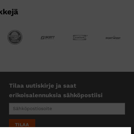
sivulla.
sivulla.
kkejä
Tilaa uutiskirje ja saat
erikoisalennuksia sähköpostiisi