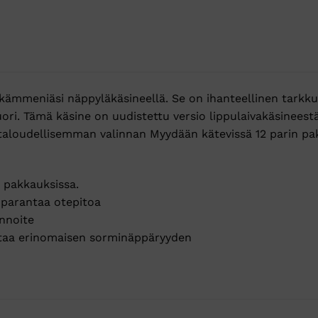
kämmeniäsi näppyläkäsineellä. Se on ihanteellinen tarkkuutt
ori. Tämä käsine on uudistettu versio lippulaivakäsinees
 taloudellisemman valinnan Myydään kätevissä 12 parin pa
 pakkauksissa.
n parantaa otepitoa
innoite
staa erinomaisen sorminäppäryyden