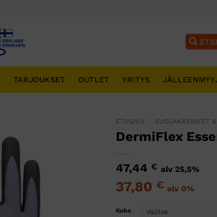
T
TARJOUKSET
OUTLET
YRITYS
JÄLLEENMYY
ETUSIVU
/
SUOJAKÄSINEET &
DermiFlex Esse
47,44
€
alv 25,5%
37,80
€
alv 0%
Koko