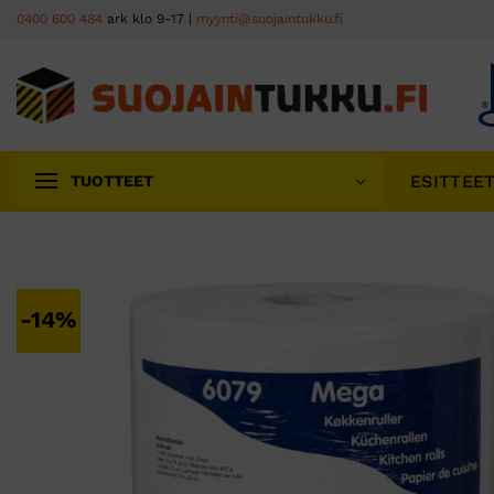
Skip
0400 600 484
ark klo 9-17 |
myynti@suojaintukku.fi
to
content
ESITTEE
TUOTTEET
-14%