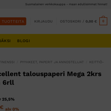
Suomalainen verkkokauppa - maan edullisimmat hinnat!
0
KIRJAUDU
OSTOSKORI /
0,00
€
JÄKSI
BLOGI
TINENSSI
/
PYYHKEET, PAPERIT JA ANNOSTELIJAT
/
KEITTIÖ-
llent talouspaperi Mega 2krs
 6rll
inen
kyinen
v 25,5%
nta
räinen
Nykyinen
€
alv 0%
: