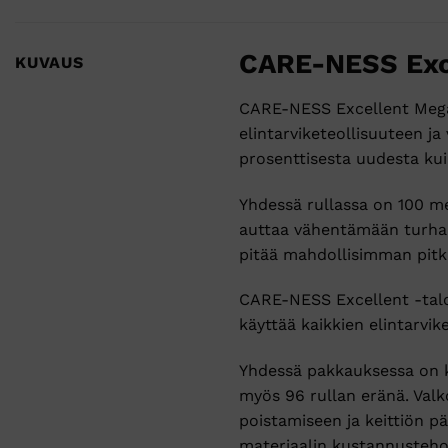
CARE-NESS Exce
KUVAUS
CARE-NESS Excellent Mega -t
elintarviketeollisuuteen ja
prosenttisesta uudesta kui
Yhdessä rullassa on 100 met
auttaa vähentämään turhaa k
pitää mahdollisimman pitk
CARE-NESS Excellent -talo
käyttää kaikkien elintarvik
Yhdessä pakkauksessa on ku
myös 96 rullan eränä. Valk
poistamiseen ja keittiön p
materiaalin kustannusteho