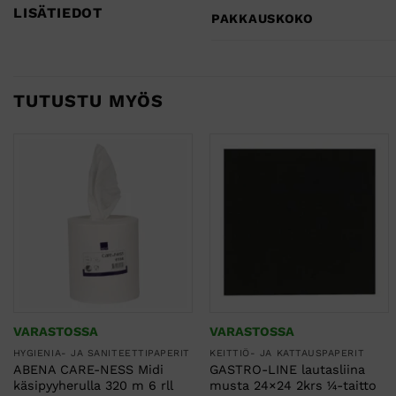
LISÄTIEDOT
PAKKAUSKOKO
TUTUSTU MYÖS
VARASTOSSA
VARASTOSSA
HYGIENIA- JA SANITEETTIPAPERIT
KEITTIÖ- JA KATTAUSPAPERIT
ABENA CARE-NESS Midi
GASTRO-LINE lautasliina
käsipyyherulla 320 m 6 rll
musta 24×24 2krs ¼-taitto