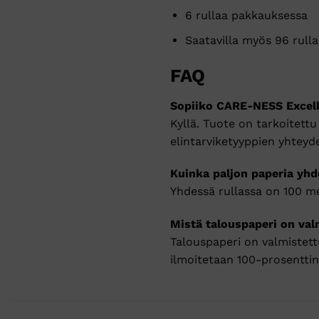
6 rullaa pakkauksessa
Saatavilla myös 96 rull
FAQ
Sopiiko CARE-NESS Excelle
Kyllä. Tuote on tarkoitett
elintarviketyyppien yhteyd
Kuinka paljon paperia yhd
Yhdessä rullassa on 100 met
Mistä talouspaperi on val
Talouspaperi on valmistett
ilmoitetaan 100-prosenttin