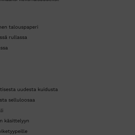
nen talouspaperi
ssä rullassa
assa
tisesta uudesta kuidusta
sta selluloosaa
li
n käsittelyyn
viketyypeille