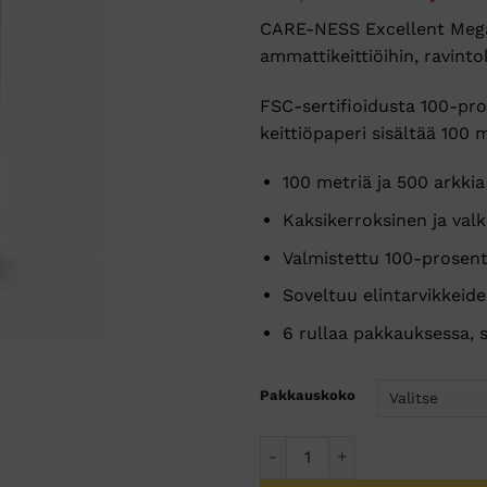
hinta
50,07 €.
50
CARE-NESS Excellent Mega o
oli:
ammattikeittiöihin, ravintol
39,90 €
FSC-sertifioidusta 100-pro
keittiöpaperi sisältää 100 
100 metriä ja 500 arkkia
Kaksikerroksinen ja val
Valmistettu 100-prosent
Soveltuu elintarvikkeide
6 rullaa pakkauksessa, 
Pakkauskoko
CARE-NESS Excellent talousp