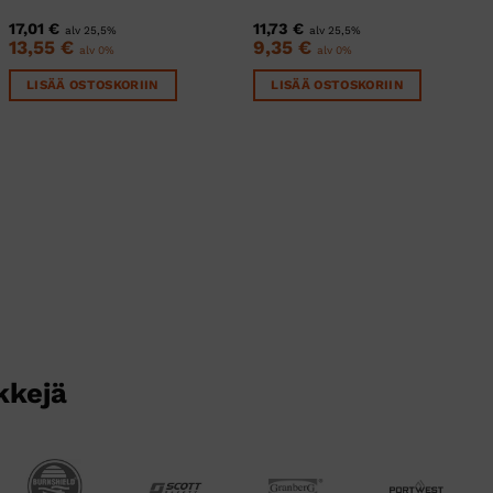
17,01
€
11,73
€
alv 25,5%
alv 25,5%
13,55
€
9,35
€
alv 0%
alv 0%
LISÄÄ OSTOSKORIIN
LISÄÄ OSTOSKORIIN
kkejä