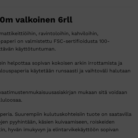
0m valkoinen 6rll
tikeittiöihin, ravintoloihin, kahviloihin,
iöpaperi on valmistettu FSC-sertifioidusta 100-
yttävän käyttötuntuman.
ein helpottaa sopivan kokoisen arkin irrottamista ja
talouspaperia käytetään runsaasti ja vaihtoväli halutaan
 vaatimustenmukaisuusasiakirjan mukaan sitä voidaan
lluloosaa.
eria. Suurempiin kulutuskohteisiin tuote on saatavilla
jen pyyhintään, käsien kuivaamiseen, roiskeiden
tin, hyvän imukyvyn ja elintarvikekäyttöön sopivan