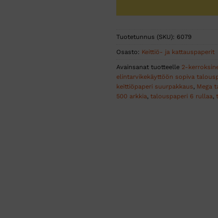
Tuotetunnus (SKU):
6079
Osasto:
Keittiö- ja kattauspaperit
Avainsanat tuotteelle
2-kerroksin
elintarvikekäyttöön sopiva talous
keittiöpaperi suurpakkaus
,
Mega t
500 arkkia
,
talouspaperi 6 rullaa
,