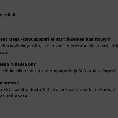
an eränä
nt Mega -talouspaperi elintarvikkeiden käsittelyyn?
u elintarvikekäyttöön, ja sen vaatimustenmukaisuusasiakir
essä.
essä rullassa on?
riä kaksikerroksista talouspaperia ja 500 arkkia. Paperi o
mistettu?
u FSC-sertifioidusta 100-prosenttisesta uudesta kuidusta
en selluloosa.