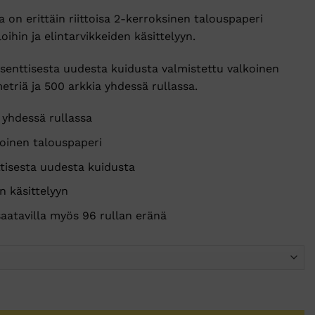
hinta
,07 €.
n erittäin riittoisa 2-kerroksinen talouspaperi
on:
oihin ja elintarvikkeiden käsittelyyn.
.
39,90 €.
senttisesta uudesta kuidusta valmistettu valkoinen
metriä ja 500 arkkia yhdessä rullassa.
 yhdessä rullassa
koinen talouspaperi
tisesta uudesta kuidusta
n käsittelyyn
saatavilla myös 96 rullan eränä
aperi Mega 2krs 100m valkoinen 6rll määrä