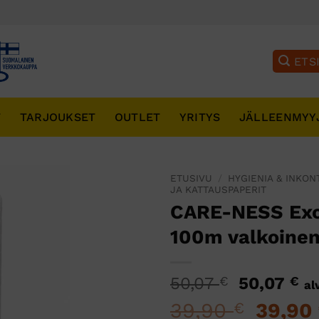
T
TARJOUKSET
OUTLET
YRITYS
JÄLLEENMYY
ETUSIVU
/
HYGIENIA & INKON
JA KATTAUSPAPERIT
CARE-NESS Exce
100m valkoinen
Alkuperä
Ny
50,07
€
50,07
€
al
hinta
hi
39,90
Alkupe
39,90
€
oli:
on