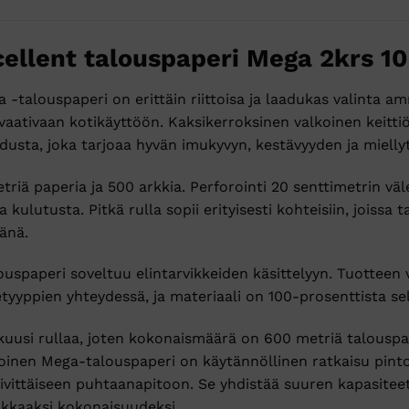
llent talouspaperi Mega 2krs 10
alouspaperi on erittäin riittoisa ja laadukas valinta ammat
 vaativaan kotikäyttöön. Kaksikerroksinen valkoinen keitt
dusta, joka tarjoaa hyvän imukyvyn, kestävyyden ja miell
riä paperia ja 500 arkkia. Perforointi 20 senttimetrin väl
ulutusta. Pitkä rulla sopii erityisesti kohteisiin, joissa 
änä.
uspaperi soveltuu elintarvikkeiden käsittelyyn. Tuotteen
etyyppien yhteydessä, ja materiaali on 100-prosenttista se
usi rullaa, joten kokonaismäärä on 600 metriä talouspap
oinen Mega-talouspaperi on käytännöllinen ratkaisu pinto
äivittäiseen puhtaanapitoon. Se yhdistää suuren kapasitee
kkaaksi kokonaisuudeksi.