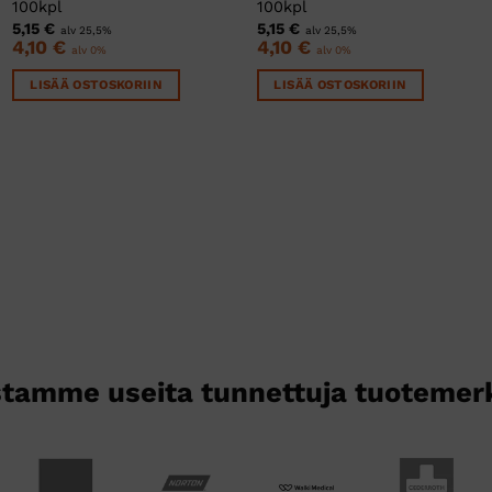
100kpl
100kpl
5,15
€
5,15
€
alv 25,5%
alv 25,5%
4,10
€
4,10
€
alv 0%
alv 0%
LISÄÄ OSTOSKORIIN
LISÄÄ OSTOSKORIIN
tamme useita tunnettuja tuotemer