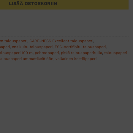
LISÄÄ OSTOSKORIIN
en talouspaperi
,
CARE-NESS Excellent talouspaperi
,
paperi
,
ensikuitu talouspaperi
,
FSC-sertifioitu talouspaperi
,
alouspaperi 100 m
,
pehmopaperi
,
pitkä talouspaperirulla
,
talouspaperi
talouspaperi ammattikeittiöön
,
valkoinen keittiöpaperi