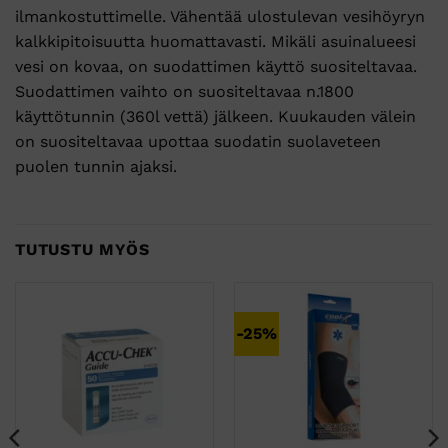
ilmankostuttimelle. Vähentää ulostulevan vesihöyryn
kalkkipitoisuutta huomattavasti. Mikäli asuinalueesi
vesi on kovaa, on suodattimen käyttö suositeltavaa.
Suodattimen vaihto on suositeltavaa n.1800
käyttötunnin (360l vettä) jälkeen. Kuukauden välein
on suositeltavaa upottaa suodatin suolaveteen
puolen tunnin ajaksi.
TUTUSTU MYÖS
-25%