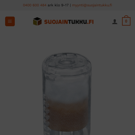
Skip
0400 600 484
ark klo 9-17 |
myynti@suojaintukku.fi
to
content
0