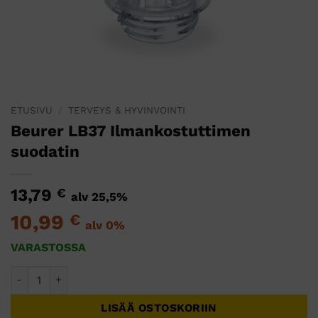
ETUSIVU
/
TERVEYS & HYVINVOINTI
Beurer LB37 Ilmankostuttimen
suodatin
13,79
€
alv 25,5%
10,99
€
alv 0%
VARASTOSSA
Beurer LB37 Ilmankostuttimen suodatin määrä
LISÄÄ OSTOSKORIIN