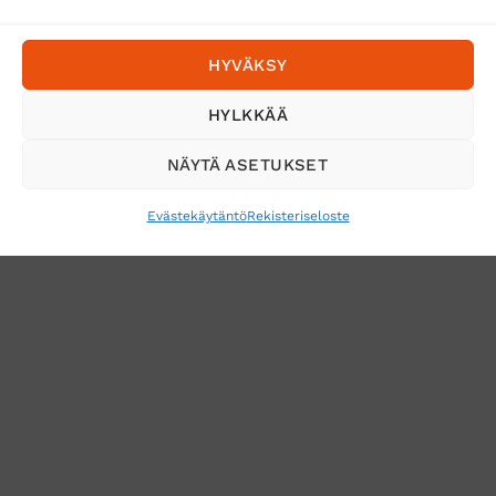
Postnord
HYVÄKSY
Tilaa uutiskirje ja saat erikoisalennuksia
HYLKKÄÄ
sähköpostiisi
NÄYTÄ ASETUKSET
Evästekäytäntö
Rekisteriseloste
VERKKOKAUPAN TOIMITUSEHDOT
TUOTEPALAUTUS
TÖIHIN SUOJAINTUKKUUN?
REKISTERISELOSTE
EVÄSTEKÄYTÄNTÖ (EU)
MUUTA EVÄSTEASETUKSIA