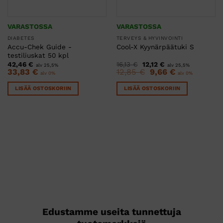
VARASTOSSA
VARASTOSSA
DIABETES
TERVEYS & HYVINVOINTI
Accu-Chek Guide -
Cool-X Kyynärpäätuki S
testiliuskat 50 kpl
Alkuperäinen
Nykyinen
42,46
€
16,13
€
12,12
€
alv 25,5%
alv 25,5%
hinta
hinta
Alkuperäinen
Nykyinen
33,83
€
12,85
€
9,66
€
alv 0%
alv 0%
oli:
on:
hinta
hinta
16,13 €.
12,12 €.
oli:
on:
LISÄÄ OSTOSKORIIN
LISÄÄ OSTOSKORIIN
12,85 €.
9,66 €.
Edustamme useita tunnettuja