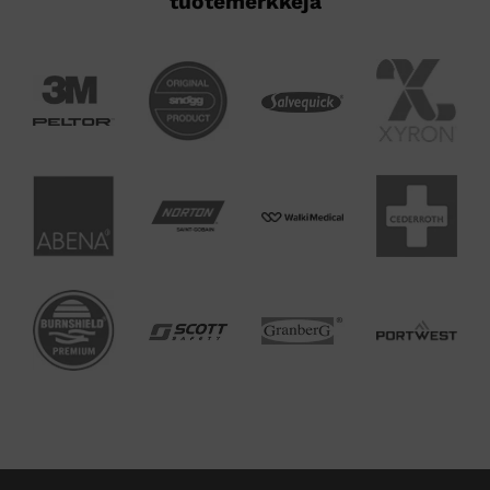
tuotemerkkejä