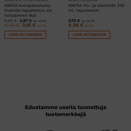
SHAMPOOT JA HOITOAINEET
HENKILÖHYGIENIA
ABENA kuivapesumyssy
ABENA iho- ja käsivoide 200
hiuksille hajusteeton sis
ml, hajusteeton
hoitoaineen 1kpl
Alkuperäinen
Nykyinen
5,55
€
3,97
€
6,73
€
alv 25,5%
alv 25,5%
hinta
hinta
Alkuperäinen
Nykyinen
4,42
€
3,16
€
5,36
€
alv 0%
alv 0%
oli:
on:
hinta
hinta
5,55 €.
3,97 €.
oli:
on:
LISÄÄ OSTOSKORIIN
LISÄÄ OSTOSKORIIN
4,42 €.
3,16 €.
Edustamme useita tunnettuja
tuotemerkkejä