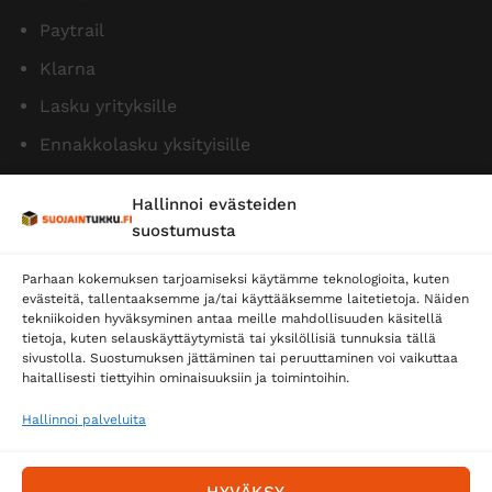
Paytrail
Klarna
Lasku yrityksille
Ennakkolasku yksityisille
Hallinnoi evästeiden
suostumusta
Parhaan kokemuksen tarjoamiseksi käytämme teknologioita, kuten
evästeitä, tallentaaksemme ja/tai käyttääksemme laitetietoja. Näiden
tekniikoiden hyväksyminen antaa meille mahdollisuuden käsitellä
tietoja, kuten selauskäyttäytymistä tai yksilöllisiä tunnuksia tällä
Toimitustavat
sivustolla. Suostumuksen jättäminen tai peruuttaminen voi vaikuttaa
Posti
haitallisesti tiettyihin ominaisuuksiin ja toimintoihin.
Matkahuolto
Hallinnoi palveluita
Postnord
HYVÄKSY