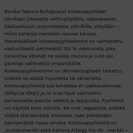
Bambo Nature Biohajoavat kosteuspyyhkeet
tarvitaan jokaiselle vaihtopöydälle, vaippakassiin,
käsilaukkuun, automatkalle, piknikille, yökylään –
mihin tahansa menetkin vauvasi kanssa.
Ihoystävälliset kosteuspyyhkeemme on valmistettu
vastuullisesti pehmeästä 100 % viskoosista, joka
tarkoittaa etteivät ne sisällä muovia ja ovat siis
parempi vaihtoehto ympäristölle.
Kosteuspyyhkeemme on dermatologisesti testattu,
eivätkä ne sisällä hajusteita tai väriaineita.
Kosteuspyyhkeitä saa kahdessa eri pakkauskoossa
(50kpl ja 10kpl) ja ne ovat hyvä vaihtoehto
perinteiselle pesulle vedellä ja saippualla. Pyyhkeitä
voi käyttää koko keholle. Ne ovat vegaanisia, eivätkä
sisällä eläinperäisiä ainesosia, vaan pelkästään
kasviperäisiä raaka-aineita. Kosteuspyyhkeillä on
Joutsenmerkki sekä Asthma Allergy Nordic -merkki –