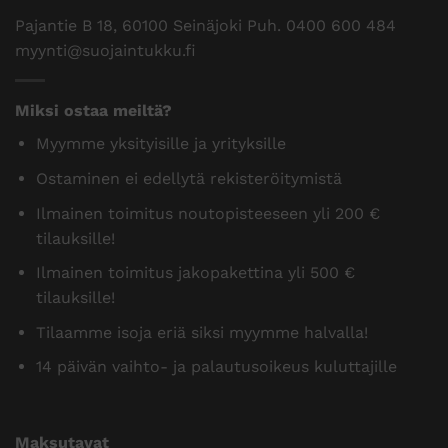
Pajantie B 18, 60100 Seinäjoki Puh.
0400 600 484
myynti@suojaintukku.fi
Miksi ostaa meiltä?
Myymme yksityisille ja yrityksille
Ostaminen ei edellytä rekisteröitymistä
Ilmainen toimitus noutopisteeseen yli 200 €
tilauksille!
Ilmainen toimitus jakopakettina yli 500 €
tilauksille!
Tilaamme isoja eriä siksi myymme halvalla!
14 päivän vaihto- ja palautusoikeus kuluttajille
Maksutavat