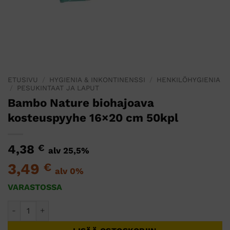
ETUSIVU
/
HYGIENIA & INKONTINENSSI
/
HENKILÖHYGIENIA
/
PESUKINTAAT JA LAPUT
Bambo Nature biohajoava
kosteuspyyhe 16×20 cm 50kpl
4,38
€
alv 25,5%
3,49
€
alv 0%
VARASTOSSA
Bambo Nature biohajoava kosteuspyyhe 16x20 cm 50kpl mää