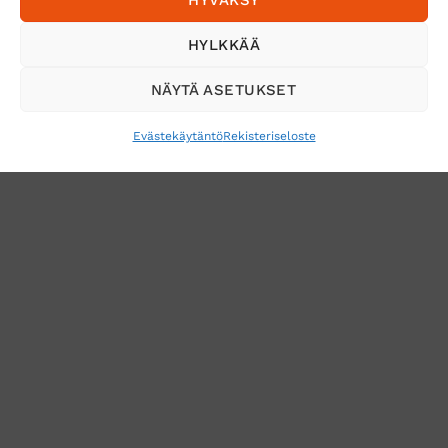
Tilaa uutiskirje ja saat erikoisalennuksia
HYLKKÄÄ
sähköpostiisi
NÄYTÄ ASETUKSET
Evästekäytäntö
Rekisteriseloste
VERKKOKAUPAN TOIMITUSEHDOT
TUOTEPALAUTUS
TÖIHIN SUOJAINTUKKUUN?
REKISTERISELOSTE
EVÄSTEKÄYTÄNTÖ (EU)
MUUTA EVÄSTEASETUKSIA
Copyright 2026 ©
Suojaintukku