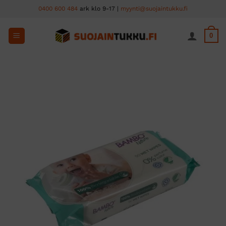
Skip
0400 600 484
ark klo 9-17 |
myynti@suojaintukku.fi
to
content
0