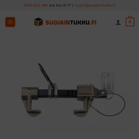
Skip
0400 600 484
ark klo 9-17 |
myynti@suojaintukku.fi
to
content
0