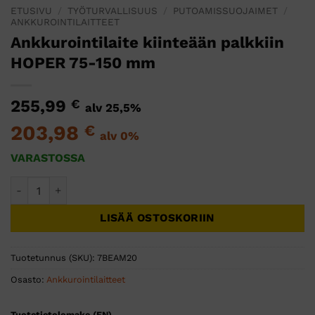
ETUSIVU
/
TYÖTURVALLISUUS
/
PUTOAMISSUOJAIMET
/
ANKKUROINTILAITTEET
Ankkurointilaite kiinteään palkkiin
HOPER 75-150 mm
255,99
€
alv 25,5%
203,98
€
alv 0%
VARASTOSSA
Ankkurointilaite kiinteään palkkiin HOPER 75-150 mm määrä
LISÄÄ OSTOSKORIIN
Tuotetunnus (SKU):
7BEAM20
Osasto:
Ankkurointilaitteet
Tuotetietolomake (EN)