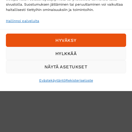
Toimitustavat
sivustolla. Suostumuksen jättäminen tai peruuttaminen voi vaikuttaa
Posti
haitallisesti tiettyihin ominaisuuksiin ja toimintoihin.
Matkahuolto
Hallinnoi palveluita
Postnord
HYVÄKSY
Tilaa uutiskirje ja saat erikoisalennuksia
HYLKKÄÄ
sähköpostiisi
NÄYTÄ ASETUKSET
Evästekäytäntö
Rekisteriseloste