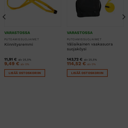
VARASTOSSA
VARASTOSSA
PUTOAMISSUOJAIMET
PUTOAMISSUOJAIMET
Väliaikainen vaakasuora
Kiinnitysremmi
suojaköysi
11,91
€
143,72
€
alv 25,5%
alv 25,5%
9,49
€
114,52
€
alv 0%
alv 0%
LISÄÄ OSTOSKORIIN
LISÄÄ OSTOSKORIIN