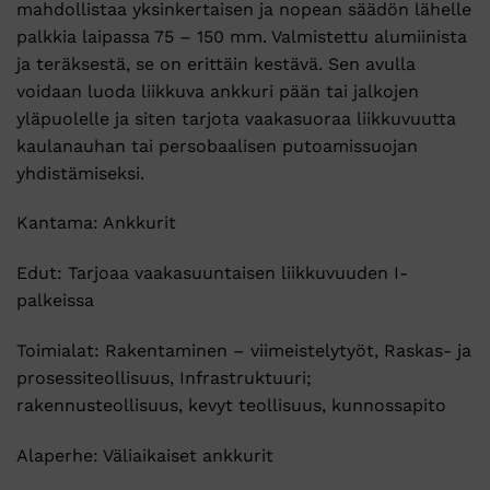
mahdollistaa yksinkertaisen ja nopean säädön lähelle
palkkia laipassa 75 – 150 mm. Valmistettu alumiinista
ja teräksestä, se on erittäin kestävä. Sen avulla
voidaan luoda liikkuva ankkuri pään tai jalkojen
yläpuolelle ja siten tarjota vaakasuoraa liikkuvuutta
kaulanauhan tai persobaalisen putoamissuojan
yhdistämiseksi.
Kantama: Ankkurit
Edut: Tarjoaa vaakasuuntaisen liikkuvuuden I-
palkeissa
Toimialat: Rakentaminen – viimeistelytyöt, Raskas- ja
prosessiteollisuus, Infrastruktuuri;
rakennusteollisuus, kevyt teollisuus, kunnossapito
Alaperhe: Väliaikaiset ankkurit