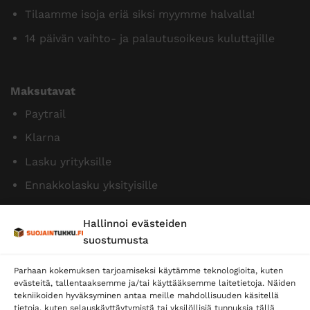
Tilaamme isoja eriä siksi myymme halvalla!
14 päivän vaihto- ja palautusoikeus kuluttajille
Maksutavat
Paytrail
Klarna
Lasku yrityksille
Ennakkolasku yksityisille
Hallinnoi evästeiden
suostumusta
Parhaan kokemuksen tarjoamiseksi käytämme teknologioita, kuten
evästeitä, tallentaaksemme ja/tai käyttääksemme laitetietoja. Näiden
tekniikoiden hyväksyminen antaa meille mahdollisuuden käsitellä
tietoja, kuten selauskäyttäytymistä tai yksilöllisiä tunnuksia tällä