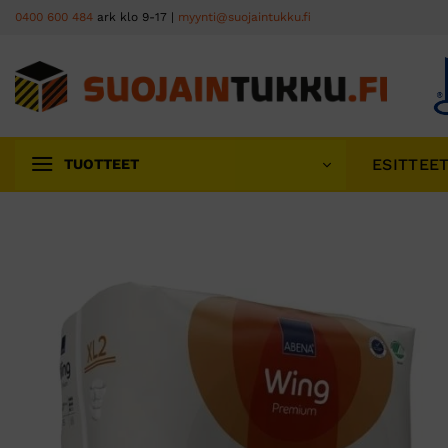
Skip
0400 600 484
ark klo 9-17 |
myynti@suojaintukku.fi
to
content
ESITTEE
TUOTTEET