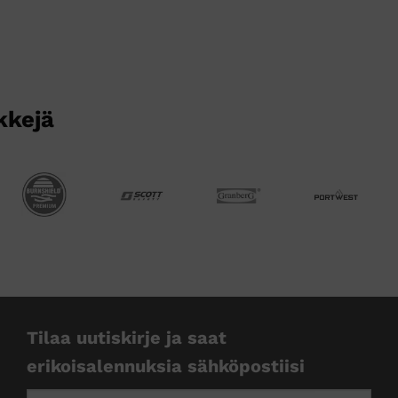
Voit
tehdä
valinnat
tuotteen
sivulla.
kkejä
Tilaa uutiskirje ja saat
erikoisalennuksia sähköpostiisi