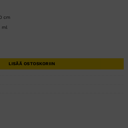
60 cm
0 ml
kpl määrä
LISÄÄ OSTOSKORIIN