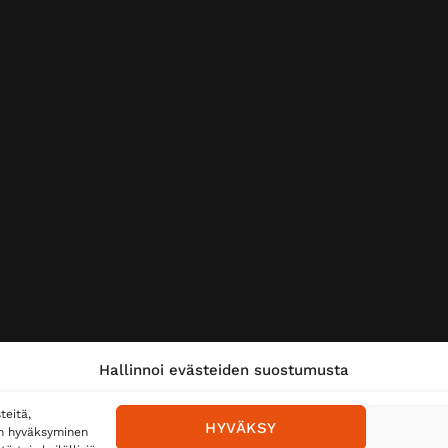
Hallinnoi evästeiden suostumusta
teitä,
HYVÄKSY
en hyväksyminen