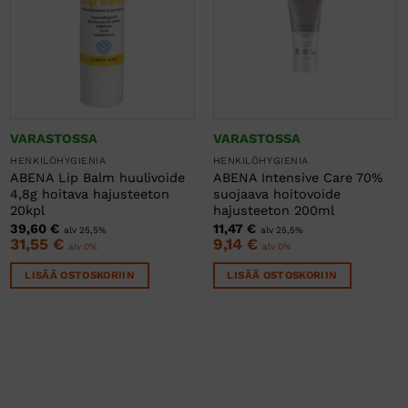
VARASTOSSA
VARASTOSSA
HENKILÖHYGIENIA
HENKILÖHYGIENIA
ABENA Lip Balm huulivoide
ABENA Intensive Care 70%
4,8g hoitava hajusteeton
suojaava hoitovoide
20kpl
hajusteeton 200ml
39,60
€
11,47
€
alv 25,5%
alv 25,5%
31,55
€
9,14
€
alv 0%
alv 0%
LISÄÄ OSTOSKORIIN
LISÄÄ OSTOSKORIIN