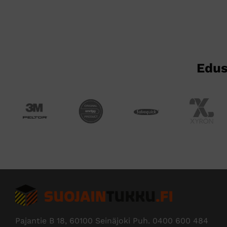
Voit
tehdä
valinnat
tuotteen
sivulla.
Edus
Pajantie B 18, 60100 Seinäjoki Puh.
0400 600 484