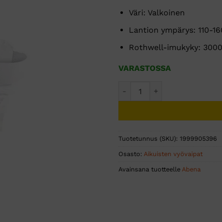
Väri: Valkoinen
Lantion ympärys: 110-1
Rothwell-imukyky: 300
VARASTOSSA
ABENA Wing XL2 Premium 15
Tuotetunnus (SKU):
1999905396
Osasto:
Aikuisten vyövaipat
Avainsana tuotteelle
Abena