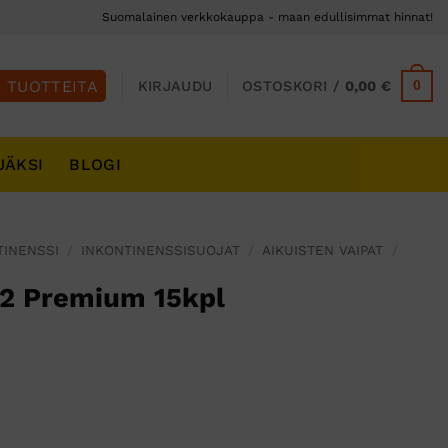
Suomalainen verkkokauppa - maan edullisimmat hinnat!
0
KIRJAUDU
OSTOSKORI /
0,00
€
JÄKSI
BLOGI
TINENSSI
/
INKONTINENSSISUOJAT
/
AIKUISTEN VAIPAT
/
2 Premium 15kpl