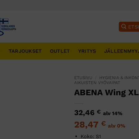
T
TARJOUKSET
OUTLET
YRITYS
JÄLLEENMYY
ETUSIVU
/
HYGIENIA & INKON
AIKUISTEN VYÖVAIPAT
ABENA Wing XL
32,46
€
alv 14%
28,47
€
alv 0%
Koko: S1