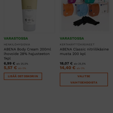
VARASTOSSA
VARASTOSSA
HENKILÖHYGIENIA
KERTAKÄYTTÖKÄSINEET
ABENA Body Cream 200ml
ABENA Classic nitriilikäsine
ihovoide 28% hajusteeton
musta 200 kpl
1kpl
6,99
€
18,07
€
alv 25,5%
alv 25,5%
5,57
€
14,40
€
alv 0%
alv 0%
LISÄÄ OSTOSKORIIN
VALITSE
VAIHTOEHDOISTA
Tällä
tuotteella
on
useampi
muunnelma.