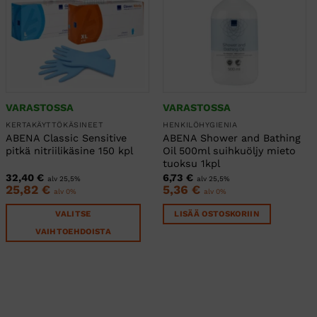
VARASTOSSA
VARASTOSSA
KERTAKÄYTTÖKÄSINEET
HENKILÖHYGIENIA
ABENA Classic Sensitive
ABENA Shower and Bathing
pitkä nitriilikäsine 150 kpl
Oil 500ml suihkuöljy mieto
tuoksu 1kpl
32,40
€
6,73
€
alv 25,5%
alv 25,5%
25,82
€
5,36
€
alv 0%
alv 0%
VALITSE
LISÄÄ OSTOSKORIIN
VAIHTOEHDOISTA
Tällä
tuotteella
on
useampi
muunnelma.