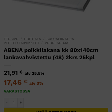
ETUSIVU
/
HOITOALA
/
SUOJALIINAT JA
PEITTELYTARVIKKEET
/
VUODESUOJAT
ABENA poikkilakana kk 80x140cm
lankavahvistettu (48) 2krs 25kpl
21,91
€
alv 25,5%
17,46
€
alv 0%
VARASTOSSA
ABENA poikkilakana kk 80x140cm lankavahvistettu (48) 2kr