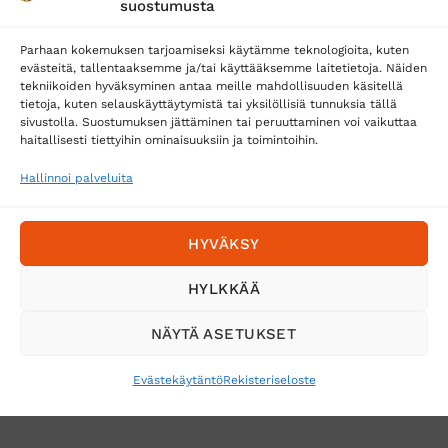
suostumusta
Parhaan kokemuksen tarjoamiseksi käytämme teknologioita, kuten
evästeitä, tallentaaksemme ja/tai käyttääksemme laitetietoja. Näiden
tekniikoiden hyväksyminen antaa meille mahdollisuuden käsitellä
tietoja, kuten selauskäyttäytymistä tai yksilöllisiä tunnuksia tällä
Toimitustavat
sivustolla. Suostumuksen jättäminen tai peruuttaminen voi vaikuttaa
haitallisesti tiettyihin ominaisuuksiin ja toimintoihin.
Posti
Matkahuolto
Hallinnoi palveluita
Postnord
HYVÄKSY
Tilaa uutiskirje ja saat erikoisalennuksia
HYLKKÄÄ
sähköpostiisi
NÄYTÄ ASETUKSET
Evästekäytäntö
Rekisteriseloste