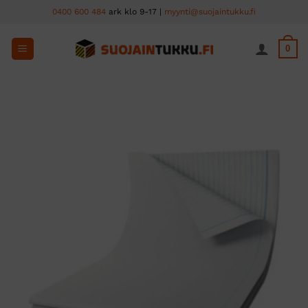
Skip
0400 600 484
ark klo 9-17 |
myynti@suojaintukku.fi
to
content
0