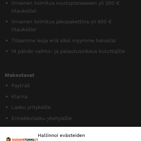
Ilmainen toimitus noutopisteeseen yli 200 €
tilauksille!
Ilmainen toimitus jakopakettina yli 500 €
tilauksille!
Tilaamme isoja eriä siksi myymme halvalla!
14 päivän vaihto- ja palautusoikeus kuluttajille
Maksutavat
Paytrail
Klarna
Lasku yrityksille
Ennakkolasku yksityisille
Hallinnoi evästeiden