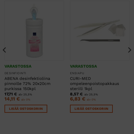
VARASTOSSA
VARASTOSSA
DESINFIOINTI
ENSIAPU
ABENA desinfektioliina
CURI-MED
pinnoille 72% 20x20cm
ompeleenpoistopakkaus
purkissa 150kpl
steriili 1kpl
17,71
€
8,57
€
alv 25,5%
alv 25,5%
14,11
€
6,83
€
alv 0%
alv 0%
LISÄÄ OSTOSKORIIN
LISÄÄ OSTOSKORIIN