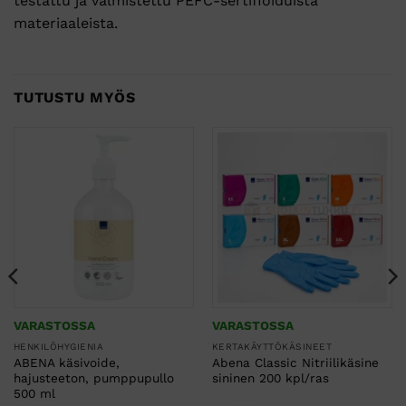
testattu ja valmistettu PEFC-sertifioiduista
materiaaleista.
TUTUSTU MYÖS
VARASTOSSA
VARASTOSSA
HENKILÖHYGIENIA
KERTAKÄYTTÖKÄSINEET
ABENA käsivoide,
Abena Classic Nitriilikäsine
hajusteeton, pumppupullo
sininen 200 kpl/ras
500 ml