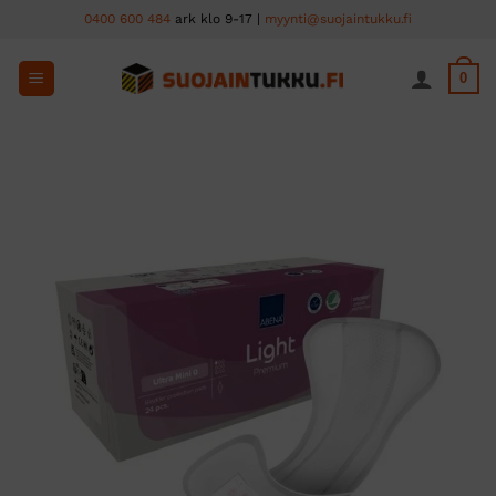
Skip
0400 600 484
ark klo 9-17 |
myynti@suojaintukku.fi
to
content
0