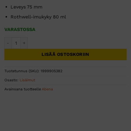
Leveys 75 mm
Rothwell-imukyky 80 ml
VARASTOSSA
ABENA Light Ultra Mini 0 Premium 24kpl määrä
LISÄÄ OSTOSKORIIN
Tuotetunnus (SKU):
1999905382
Osasto:
Lisäimut
Avainsana tuotteelle
Abena