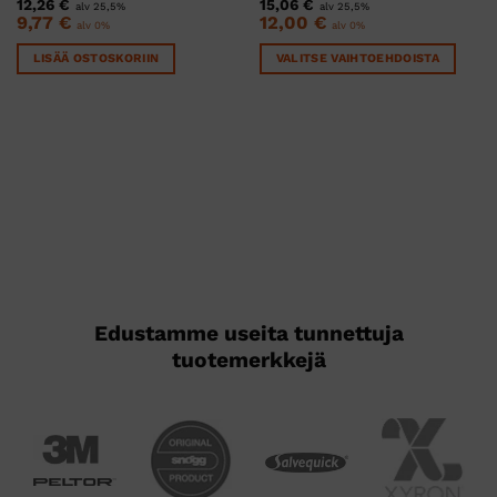
12,26
€
15,06
€
alv 25,5%
alv 25,5%
9,77
€
12,00
€
alv 0%
alv 0%
LISÄÄ OSTOSKORIIN
VALITSE VAIHTOEHDOISTA
Tällä
tuotteella
on
useampi
muunnelma.
Voit
tehdä
valinnat
tuotteen
sivulla.
Edustamme useita tunnettuja
tuotemerkkejä