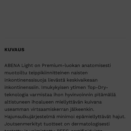
KUVAUS
ABENA Light on Premium-luokan anatomisesti
muotoiltu teippikiinnitteinen naisten
inkontinenssisuoja lievästä keskivaikeaan
inkontinenssiin. Imukykyisen ytimen Top-Dry-
teknologia varmistaa ihon hyvinvoinnin pitämällä
altistuneen ihoalueen miellyttävän kuivana
useamman virtsaamiskerran jälkeenkin.
Hajunsulkujärjestelmä minimoi epämiellyttävät hajut.
Joutsenmerkityt tuotteet on dermatologisesti