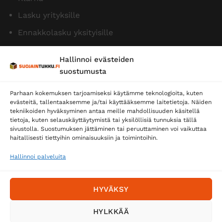
Lasku yrityksille
Ennakkolasku yksityisille
Hallinnoi evästeiden
suostumusta
Parhaan kokemuksen tarjoamiseksi käytämme teknologioita, kuten
evästeitä, tallentaaksemme ja/tai käyttääksemme laitetietoja. Näiden
tekniikoiden hyväksyminen antaa meille mahdollisuuden käsitellä
tietoja, kuten selauskäyttäytymistä tai yksilöllisiä tunnuksia tällä
Toimitustavat
sivustolla. Suostumuksen jättäminen tai peruuttaminen voi vaikuttaa
Posti
haitallisesti tiettyihin ominaisuuksiin ja toimintoihin.
Matkahuolto
Hallinnoi palveluita
Postnord
HYVÄKSY
Tilaa uutiskirje ja saat erikoisalennuksia
HYLKKÄÄ