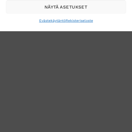
sähköpostiisi
NÄYTÄ ASETUKSET
Evästekäytäntö
Rekisteriseloste
VERKKOKAUPAN TOIMITUSEHDOT
TUOTEPALAUTUS
TÖIHIN SUOJAINTUKKUUN?
REKISTERISELOSTE
EVÄSTEKÄYTÄNTÖ (EU)
MUUTA EVÄSTEASETUKSIA
Copyright 2026 ©
Suojaintukku