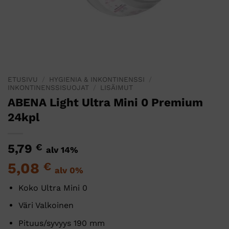
ETUSIVU
/
HYGIENIA & INKONTINENSSI
/
INKONTINENSSISUOJAT
/
LISÄIMUT
ABENA Light Ultra Mini 0 Premium
24kpl
5,79
€
alv 14%
5,08
€
alv 0%
Koko Ultra Mini 0
Väri Valkoinen
Pituus/syvyys 190 mm