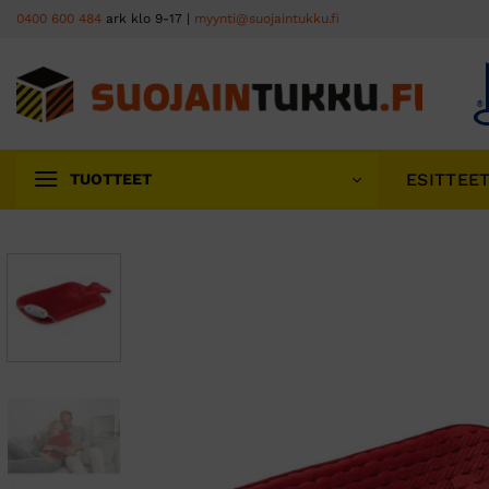
Skip
0400 600 484
ark klo 9-17 |
myynti@suojaintukku.fi
to
content
ESITTEE
TUOTTEET