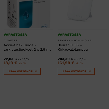
VARASTOSSA
VARASTOSSA
DIABETES
TERVEYS & HYVINVOINTI
Accu-Chek Guide -
Beurer TL85 –
tarkistusliuokset 2 x 2,5 ml
Kirkasvalolamppu
22,83
€
203,30
€
alv 25,5%
alv 25,5%
18,19
€
161,99
€
alv 0%
alv 0%
LISÄÄ OSTOSKORIIN
LISÄÄ OSTOSKORIIN