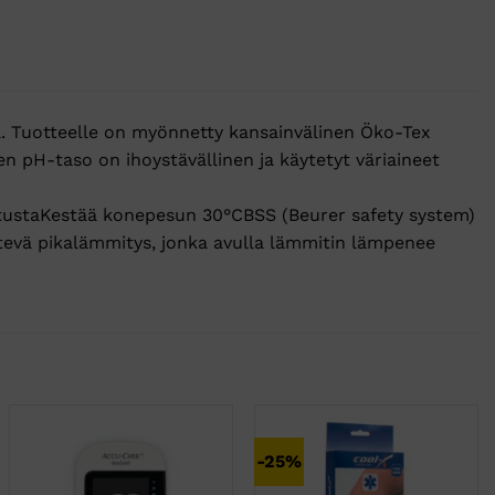
a. Tuotteelle on myönnetty kansainvälinen Öko-Tex
en pH-taso on ihoystävällinen ja käytetyt väriaineet
etustaKestää konepesun 30°CBSS (Beurer safety system)
evä pikalämmitys, jonka avulla lämmitin lämpenee
-25%