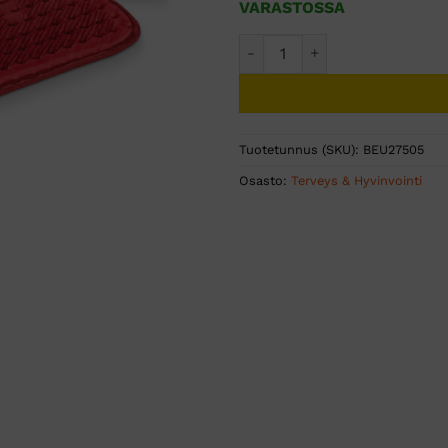
VARASTOSSA
Beurer HK44 Lämpötyyny "Not
Tuotetunnus (SKU):
BEU27505
Osasto:
Terveys & Hyvinvointi