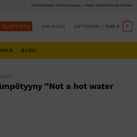
Suomalainen verkkokauppa - maan edullisimmat hinnat!
0
KIRJAUDU
OSTOSKORI /
0,00
€
JÄKSI
BLOGI
OINTI
mpötyyny ”Not a hot water