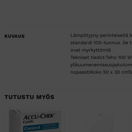
Lämpötyyny perinteisellä k
KUVAUS
standardi 100-tunnus. Se ta
ovat myrkyttömiä
Tekniset tiedot:Teho 100 
ylikuumenemissuojaAutomaa
nopeastiKoko 50 x 30 cmT
TUTUSTU MYÖS