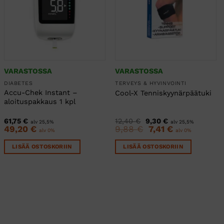
VARASTOSSA
VARASTOSSA
DIABETES
TERVEYS & HYVINVOINTI
Accu-Chek Instant –
Cool-X Tenniskyynärpäätuki
aloituspakkaus 1 kpl
Alkuperäinen
Nykyinen
61,75
€
12,40
€
9,30
€
alv 25,5%
alv 25,5%
hinta
hinta
49,20
€
9,88
€
Alkuperäinen
7,41
€
Nykyinen
alv 0%
alv 0%
oli:
on:
hinta
hinta
12,40 €.
9,30 €.
oli:
on:
LISÄÄ OSTOSKORIIN
LISÄÄ OSTOSKORIIN
9,88 €.
7,41 €.