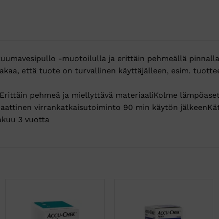
uumavesipullo -muotoilulla ja erittäin pehmeällä pinnall
kaa, että tuote on turvallinen käyttäjälleen, esim. tuotte
WErittäin pehmeä ja miellyttävä materiaaliKolme lämpöas
ttinen virrankatkaisutoiminto 90 min käytön jälkeenKät
akuu 3 vuotta