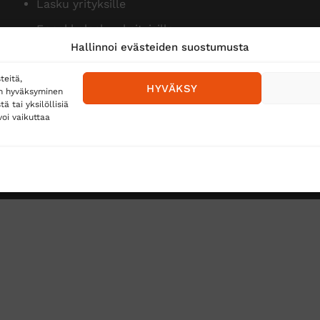
Lasku yrityksille
Ennakkolasku yksityisille
Hallinnoi evästeiden suostumusta
teitä,
HYVÄKSY
en hyväksyminen
 tai yksilöllisiä
oi vaikuttaa
Toimitustavat
Posti
Matkahuolto
Postnord