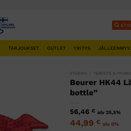
T
TARJOUKSET
OUTLET
YRITYS
JÄLLEENMYY
ETUSIVU
/
TERVEYS & HYVINV
Beurer HK44 Lä
bottle”
56,46
€
alv 25,5%
44,99
€
alv 0%